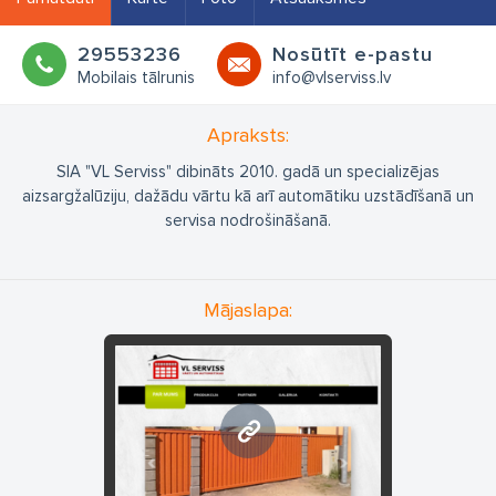
29553236
Nosūtīt e-pastu
Mobilais tālrunis
info@vlserviss.lv
Apraksts:
SIA "VL Serviss" dibināts 2010. gadā un specializējas
aizsargžalūziju, dažādu vārtu kā arī automātiku uzstādīšanā un
servisa nodrošināšanā.
Mājaslapa:
www.vlserviss.lv