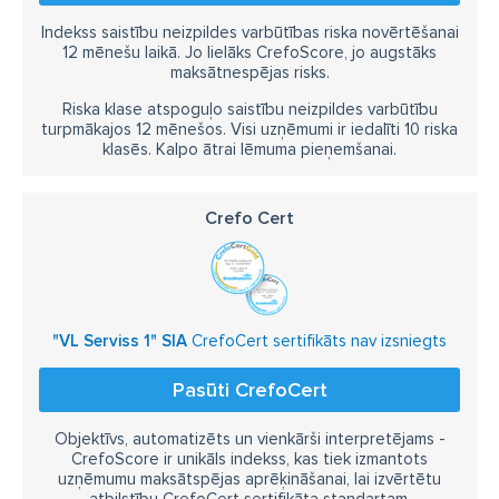
Indekss saistību neizpildes varbūtības riska novērtēšanai
12 mēnešu laikā. Jo lielāks CrefoScore, jo augstāks
maksātnespējas risks.
Riska klase atspoguļo saistību neizpildes varbūtību
turpmākajos 12 mēnešos. Visi uzņēmumi ir iedalīti 10 riska
klasēs. Kalpo ātrai lēmuma pieņemšanai.
Crefo Cert
"VL Serviss 1" SIA
CrefoCert sertifikāts nav izsniegts
Pasūti CrefoCert
Objektīvs, automatizēts un vienkārši interpretējams -
CrefoScore ir unikāls indekss, kas tiek izmantots
uzņēmumu maksātspējas aprēķināšanai, lai izvērtētu
atbilstību CrefoCert sertifikāta standartam.