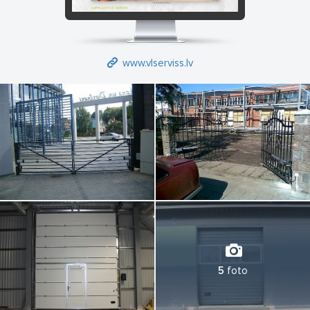
www.vlserviss.lv
5
foto