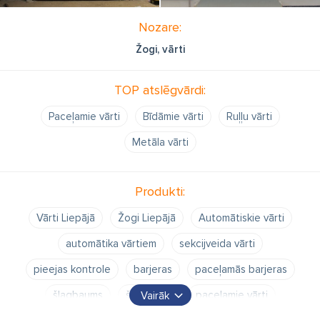
Nozare:
Žogi, vārti
TOP atslēgvārdi:
Paceļamie vārti
Bīdāmie vārti
Ruļļu vārti
Metāla vārti
Produkti:
Vārti Liepājā
Žogi Liepājā
Automātiskie vārti
automātika vārtiem
sekcijveida vārti
pieejas kontrole
barjeras
paceļamās barjeras
šlagbaums
šlagbaumi
paceļamie vārti
Vairāk