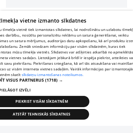
 tīmekļa vietne izmanto sīkdatnes
 tīmekļa vietnē tiek izmantotas sīkdatnes, lai nodrošinātu un uzlabotu tīmek
nes darbību., nosūtītu personalizētu reklāmu un satura ģenerēšanai, veiktu
āmas un satura mērījumus, auditorijas datu apkopošanu, kā arī produktu izst
zlabošanu. Zemāk sniedzam informāciju par visām sīkdatnēm, kuras tiek
ntotas mūsu tīmekļa vietnēs. Sīkdatnes var atšķirties atkarībā no apmeklētā
rneta vietnes sadaļas. Lietotājam jebkurā brīdī ir iespēja piekrist, atteikties va
īt savu piekrišanu. Piekrišanas sniegšana, kā arī tās atsaukšana vai mainīša
ecas uz visām interneta vietnes sadaļām. Vairāk informācijas par izmantotaj
atnēm skatīt
sīkdatņu izmantošanas noteikumos.
ĪT VISUS PARTNERUS
(1718) →
PIELĀGOT IZVĒLI
PIEKRIST VISĀM SĪKDATNĒM
ATSTĀT TEHNISKĀS SĪKDATNES
TEHNISKĀS/OBLIGĀTĀS
STATISTIKAS
MĒRĶĒŠANA