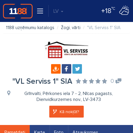
°C
+18
LV
1188 uzņēmumu katalogs
Žogi, vārti
"VL Serviss 1" SIA
"VL Serviss 1" SIA
0
Grīnvalti, Pērkones iela 7 - 2, Nīcas pagasts,
Dienvidkurzemes nov., LV-3473
Kā nokļūt?
Pamatdati
Karte
Foto
Atsauksmes