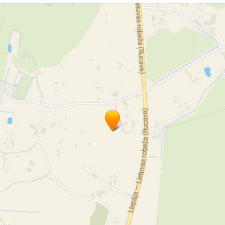
veramie vārti
veramo vārtu automātika
bīdāmie vārti
žogi
vārtu remonts
žogu remonts
vārtu uzstādīšana
žogu apkope
žogu remonts
automātiku labošana
vārtu pultis
pults
BFT pults
Nice
SOMFY
Marantec
Beninca
LIFTMASTER
Came
aizsargžalūzijas
žalūzija
žalūzijas
aizsargžalūziju motori
durvju uzstādīšana
žalūziju uzstādīšana
garāžu durvis
garāžas durvis
garāža
vārtu serviss
bīdāmie sētas vārti
konsoļu vārti
sekcijveida vārti
bīdāmie - konsolveida vārti
ruļļu vārti
paceļamie vārti
divviru vārti
atbīdāmie vārti
automātiskie vārti
iebraucamie vārti
veramie vārti