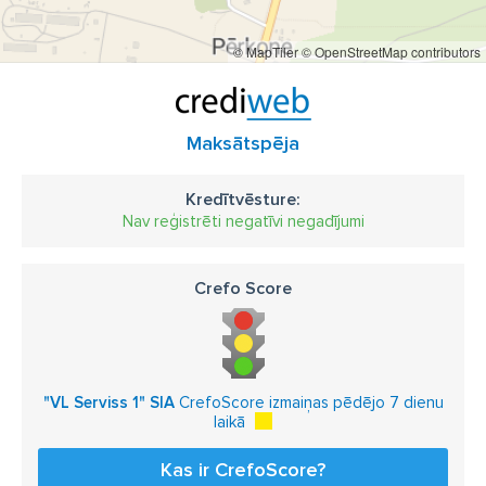
teritoriju noslēdzošie vārti
metāla vārti
ielu vārti
© MapTiler
© OpenStreetMap contributors
furnitūra bīdāmajiem vārtiem
kalēja vārti
industriālie vārti
ugunsdrošie vārti
rūpnieciskie vārti
ražošanas vārti
ātrgaitas ruļļu vārti
rampas tiltiņi
Maksātspēja
rampas blīvēšanas lente
izlīdzinošas platformas
Kredītvēsture:
alumīnija atvāžamie tiltiņi
vārtu montāža
Nav reģistrēti negatīvi negadījumi
Crefo Score
"VL Serviss 1" SIA
CrefoScore izmaiņas pēdējo 7 dienu
laikā
Kas ir CrefoScore?