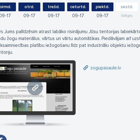
pirmd.
otrd.
trešd.
ceturtd.
piektd.
sestd.
09
17
09
17
09
17
09
17
09
17
Slēgts
s Jums palīdzēsim atrast labāko risinājumu Jūsu teritorijas labiekā
idu žogu materiālus, vārtus un vārtu automātikas. Piedāvājam arī uz
uksaimniecības platību iežogošanu līdz pat industriālu objektu iežogo
itoriju.
zogupasaule.lv
zogupasaule.lv