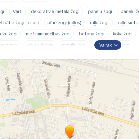
gi
Vārti
dekoratīvie metāla žogi
paneļu žogi
paneļu ž
tinātie žogi (ruļļos)
pītie žogi (ruļļos)
ruļļu žogs
ruļļu siets
iežu žogi
mežsaimniecības žogi
betona žogi
koka žogi
ka posmi
koka sekcijas
mobilie žogi
celtniecības žogi
Vairāk
gu stabi
metāla žogu stabi
betona žogu stabi
vārtiņi
ka vārti
metāla vārti
vienviru vārti
divviru vārti
bīdāmie 
rāžu vārti
sekciju tipa garāžu vārti
vienplakņu garāžu vārti
karamo vārtu furnitūra
vārtu automātika
barjeras
žogu uz
kciju tipa vārti
garāžas vārti