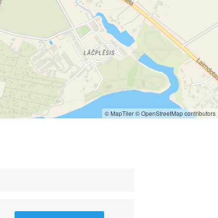
© MapTiler
© OpenStreetMap contributors