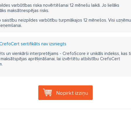
pildes varbūtības riska novērtēšanai 12 mēnešu laikā. Jo lielāks
āks maksātnespējas risks.
 saistību neizpildes varbūtību turpmākajos 12 mēnešos. Visi uzņēmumi i
ieņemšanai.
CrefoCert sertifikāts nav izsniegts
ts un vienkārši interpretējams - CrefoScore ir unikāls indekss, kas t
aksātspējas aprēķināšanai, lai izvērtētu atbilstību CrefoCert
m.
Nopirkt izziņu