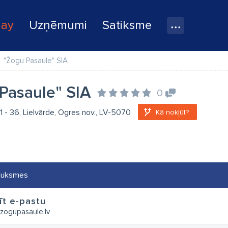
lay
Uzņēmumi
Satiksme
"Žogu Pasaule" SIA
Pasaule" SIA
0
 11 - 36, Lielvārde, Ogres nov., LV-5070
Kā nokļūt?
auksmes
īt e-pastu
zogupasaule.lv