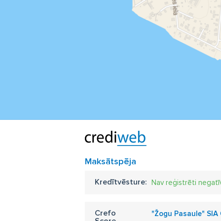
Maksātspēja
Kredītvēsture:
Nav reģistrēti negatī
Crefo
"Žogu Pasaule" SIA
Score