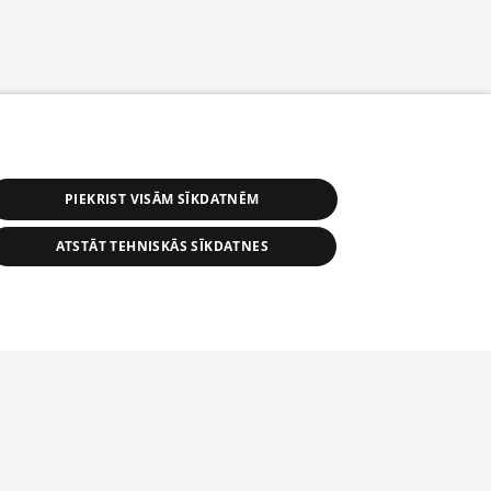
PIEKRIST VISĀM SĪKDATNĒM
ATSTĀT TEHNISKĀS SĪKDATNES
s, tās daļas vai datu bāzē iekļautās
ai informācijas daļas pavairošana vai
ādā formā stingri aizliegta. Tāpat arī ir