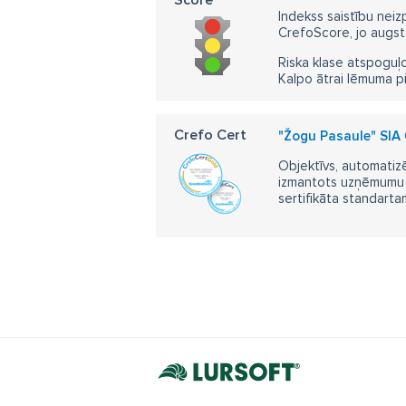
Indekss saistību neiz
CrefoScore, jo augst
Riska klase atspoguļo
Kalpo ātrai lēmuma p
Crefo Cert
"Žogu Pasaule" SIA
Objektīvs, automatizē
izmantots uzņēmumu m
sertifikāta standarta