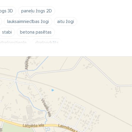
ogs 3D
paneļu žogs 2D
lauksaimniecības žogi
aitu žogi
stabi
betona pasētas
dzeloņstieple
dzeloņdrāts
bīdāmie vārti
veramie vārti
vārti
iebraucamie vārti
vārtu furnitūra Locinox
Comunello
stādīšana
žogu montāža