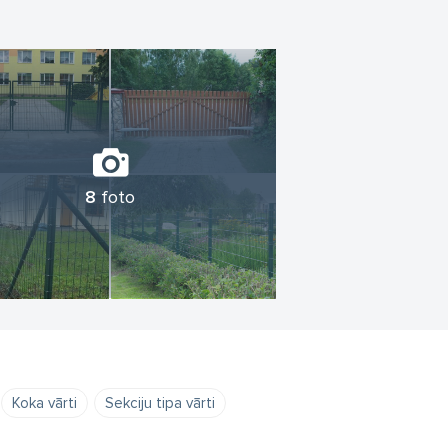
8
foto
Koka vārti
Sekciju tipa vārti