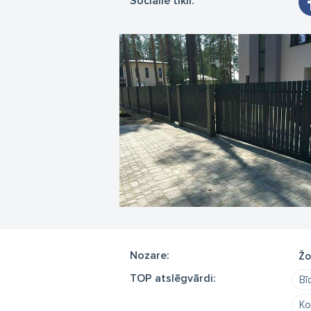
Sociālie tīkli:
Nozare:
Žo
TOP atslēgvārdi:
Bī
Ko