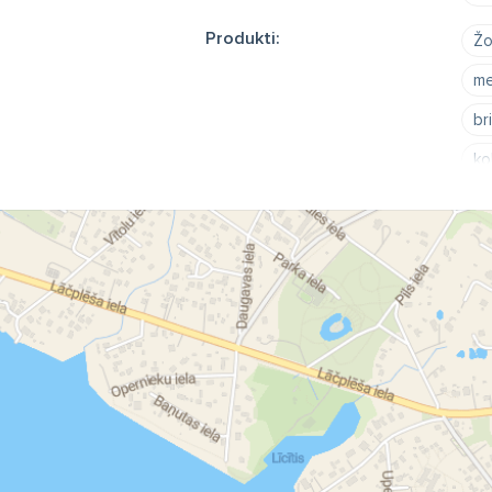
Produkti:
Žo
me
br
ko
žo
ko
ga
ie
se