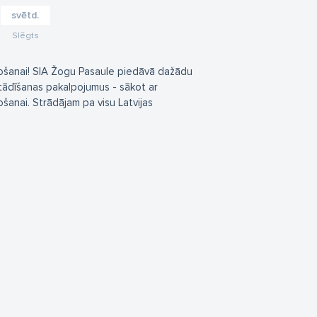
svētd.
Slēgts
rtošanai! SIA Žogu Pasaule piedāvā dažādu
stādīšanas pakalpojumus - sākot ar
šanai. Strādājam pa visu Latvijas