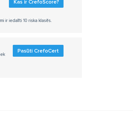
Kas ir CrefoScore?
r iedalīti 10 riska klasēs.
Pasūti CrefoCert
iek