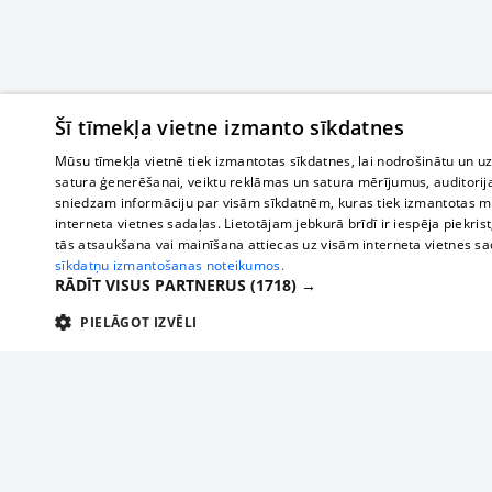
Šī tīmekļa vietne izmanto sīkdatnes
Mūsu tīmekļa vietnē tiek izmantotas sīkdatnes, lai nodrošinātu un u
satura ģenerēšanai, veiktu reklāmas un satura mērījumus, auditorij
sniedzam informāciju par visām sīkdatnēm, kuras tiek izmantotas mū
interneta vietnes sadaļas. Lietotājam jebkurā brīdī ir iespēja piekrist
tās atsaukšana vai mainīšana attiecas uz visām interneta vietnes s
sīkdatņu izmantošanas noteikumos.
RĀDĪT VISUS PARTNERUS
(1718) →
PIELĀGOT IZVĒLI
TEHNISKĀS/OBLIGĀTĀS
STATISTIKAS
M
Tehniskās/