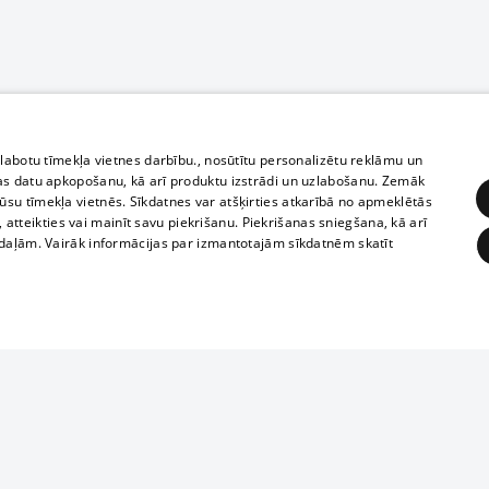
zlabotu tīmekļa vietnes darbību., nosūtītu personalizētu reklāmu un
as datu apkopošanu, kā arī produktu izstrādi un uzlabošanu. Zemāk
su tīmekļa vietnēs. Sīkdatnes var atšķirties atkarībā no apmeklētās
, atteikties vai mainīt savu piekrišanu. Piekrišanas sniegšana, kā arī
adaļām. Vairāk informācijas par izmantotajām sīkdatnēm skatīt
ĒRĶĒŠANA
FUNKCIONĀLĀS
NEKLASIFICĒTĀS
1188 datu bāze
obligātās
Statistikas
Mērķēšana
Funkcionālās
Neklasificētās
informācijas, v
izplatīšana jebk