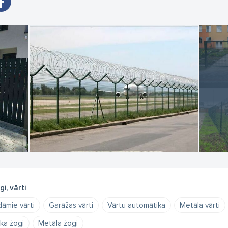
gi, vārti
dāmie vārti
Garāžas vārti
Vārtu automātika
Metāla vārti
ka žogi
Metāla žogi