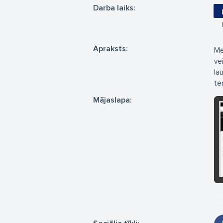
Darba laiks:
Apraksts:
Mē
ve
la
ter
Mājaslapa: