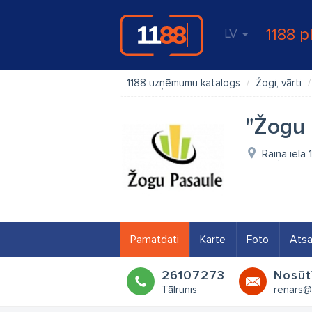
1188 p
LV
1188 uzņēmumu katalogs
Žogi, vārti
"Žogu 
Raiņa iela
Pamatdati
Karte
Foto
Ats
26107273
Nosūt
Tālrunis
renars@