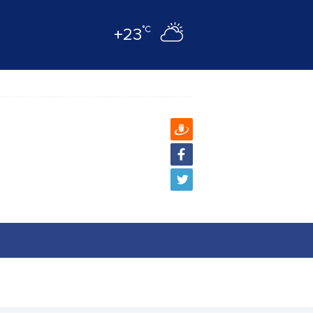
°C
+23