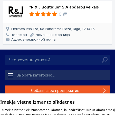
"R & J Boutique" SIA apģērbu veikals
0
Lielirbes iela 17a, t/c Panorama Plaza, Rīga, LV-1046
Телефон
Домашняя страница
Aдрес электронной почты
Добавь свое предприятие
 tīmekļa vietne izmanto sīkdatnes
Если твоего предприятия нет в нашей базе данных,
заполни простую форму .
 tīmekļa vietnē tiek izmantotas sīkdatnes, lai nodrošinātu un uzlabotu tīmek
nes darbību., nosūtītu personalizētu reklāmu un satura ģenerēšanai, veiktu