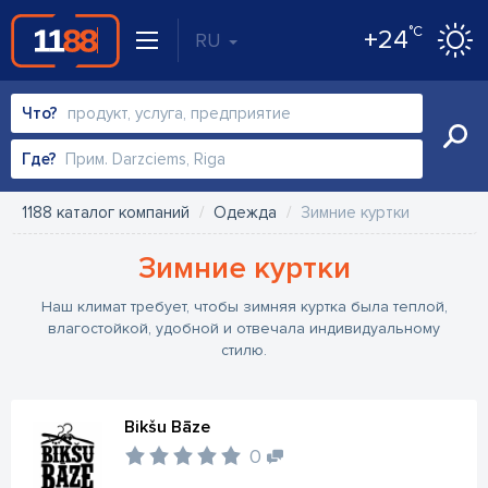
°C
+24
RU
Что?
Где?
1188 каталог компаний
Одежда
Зимние куртки
Зимние куртки
Наш климат требует, чтобы зимняя куртка была теплой,
влагостойкой, удобной и отвечала индивидуальному
стилю.
Bikšu Bāze
0