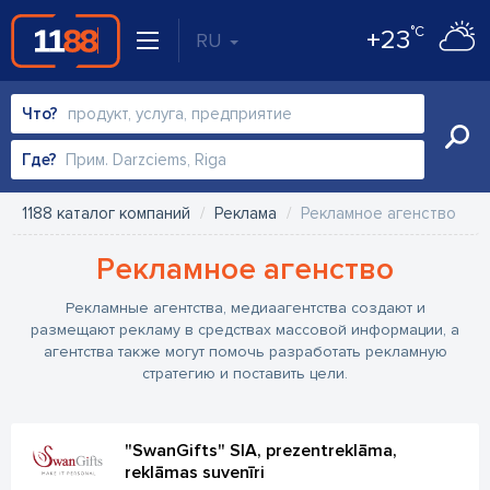
°C
+23
RU
Что?
Где?
1188 каталог компаний
Реклама
Рекламное агенство
Рекламное агенство
Рекламные агентства, медиаагентства создают и
размещают рекламу в средствах массовой информации, а
агентства также могут помочь разработать рекламную
стратегию и поставить цели.
"SwanGifts" SIA, prezentreklāma,
reklāmas suvenīri