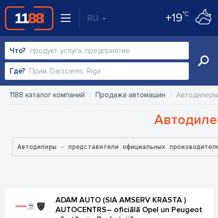
°C
+19
RU
Что?
Где?
1188 каталог компаний
Продажа автомашин
Автодилер
Автодил
Автодилеры - представители официальных производител
ADAM AUTO (SIA AMSERV KRASTA )
AUTOCENTRS– oficiālā Opel un Peugeot