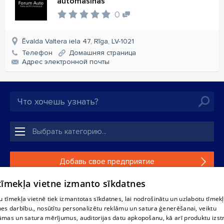
automašīnas
0
Ēvalda Valtera iela 47, Rīga, LV-1021
Телефон
Домашняя страница
Aдрес электронной почты
Добавь свое предприятие
 tīmekļa vietne izmanto sīkdatnes
Если твоего предприятия нет в нашей базе данных,
заполни простую форму .
 tīmekļa vietnē tiek izmantotas sīkdatnes, lai nodrošinātu un uzlabotu tīmek
nes darbību., nosūtītu personalizētu reklāmu un satura ģenerēšanai, veiktu
āmas un satura mērījumus, auditorijas datu apkopošanu, kā arī produktu izst
Полное или частичное распространение или копирование