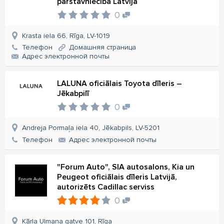
pārstāvniecība Latvijā
0
Krasta iela 66, Rīga, LV-1019
Телефон
Домашняя страница
Aдрес электронной почты
LALUNA oficiālais Toyota dīleris –
Jēkabpilī
0
Andreja Pormaļa iela 40, Jēkabpils, LV-5201
Телефон
Aдрес электронной почты
"Forum Auto", SIA autosalons, Kia un
Peugeot oficiālais dīleris Latvijā,
autorizēts Cadillac serviss
0
Kārļa Ulmaņa gatve 101, Rīga