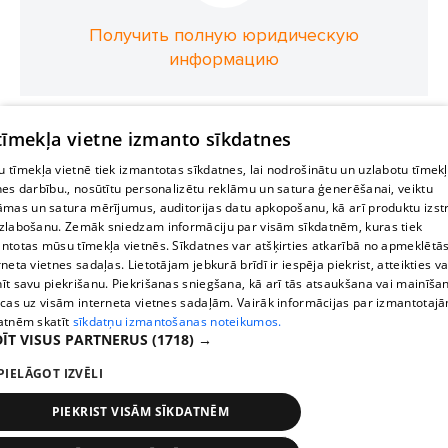
Получить полную юридическую
информацию
 tīmekļa vietne izmanto sīkdatnes
 tīmekļa vietnē tiek izmantotas sīkdatnes, lai nodrošinātu un uzlabotu tīmek
nes darbību., nosūtītu personalizētu reklāmu un satura ģenerēšanai, veiktu
āmas un satura mērījumus, auditorijas datu apkopošanu, kā arī produktu izst
zlabošanu. Zemāk sniedzam informāciju par visām sīkdatnēm, kuras tiek
ntotas mūsu tīmekļa vietnēs. Sīkdatnes var atšķirties atkarībā no apmeklētā
rneta vietnes sadaļas. Lietotājam jebkurā brīdī ir iespēja piekrist, atteikties va
īt savu piekrišanu. Piekrišanas sniegšana, kā arī tās atsaukšana vai mainīša
ecas uz visām interneta vietnes sadaļām. Vairāk informācijas par izmantotaj
atnēm skatīt
sīkdatņu izmantošanas noteikumos.
ĪT VISUS PARTNERUS
(1718) →
PIELĀGOT IZVĒLI
PIEKRIST VISĀM SĪKDATNĒM