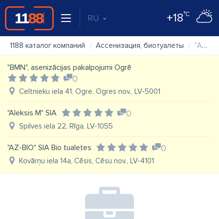
°C
+18
RU
1188 каталог компаний
Ассенизация, биотуалеты
"Adax 2" SIA
"BMN", asenizācijas pakalpojumi Ogrē
0
Celtnieku iela 41, Ogre, Ogres nov., LV-5001
"Aleksis M" SIA
0
Spilves iela 22, Rīga, LV-1055
"AZ-BIO" SIA Bio tualetes
0
Kovārņu iela 14a, Cēsis, Cēsu nov., LV-4101