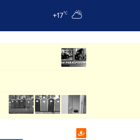
°C
+17