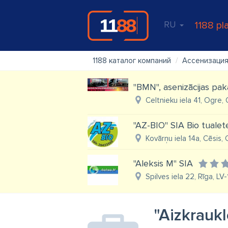
RU
1188 pl
1188 каталог компаний
Ассенизация
"BMN", asenizācijas pa
Celtnieku iela 41, Ogre,
"AZ-BIO" SIA Bio tualet
Kovārņu iela 14a, Cēsis, 
"Aleksis M" SIA
Spilves iela 22, Rīga, LV
"Aizkrauk