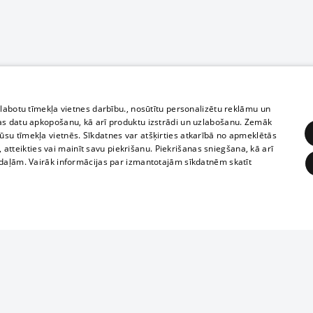
zlabotu tīmekļa vietnes darbību., nosūtītu personalizētu reklāmu un
as datu apkopošanu, kā arī produktu izstrādi un uzlabošanu. Zemāk
su tīmekļa vietnēs. Sīkdatnes var atšķirties atkarībā no apmeklētās
, atteikties vai mainīt savu piekrišanu. Piekrišanas sniegšana, kā arī
adaļām. Vairāk informācijas par izmantotajām sīkdatnēm skatīt
ĒRĶĒŠANA
FUNKCIONĀLĀS
NEKLASIFICĒTĀS
Полное или ч
obligātās
Statistikas
Mērķēšana
Funkcionālās
Neklasificētās
копирование 