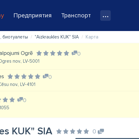
ay
Предприятия
Транспорт
, биотуалеты
"Aizkraukles KUK" SIA
Карта
kalpojumi Ogrē
0
 Ogres nov., LV-5001
es
0
Cēsu nov., LV-4101
0
-1055
les KUK" SIA
0