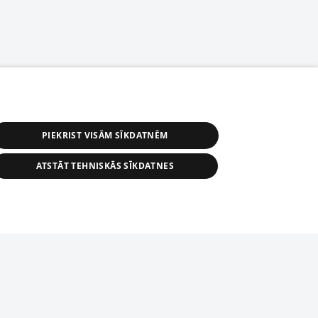
PIEKRIST VISĀM SĪKDATNĒM
ATSTĀT TEHNISKĀS SĪKDATNES
астичное распространение или
информации из баз данных 1188 в