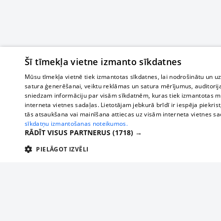
Šī tīmekļa vietne izmanto sīkdatnes
Mūsu tīmekļa vietnē tiek izmantotas sīkdatnes, lai nodrošinātu un u
satura ģenerēšanai, veiktu reklāmas un satura mērījumus, auditorij
sniedzam informāciju par visām sīkdatnēm, kuras tiek izmantotas mū
interneta vietnes sadaļas. Lietotājam jebkurā brīdī ir iespēja piekrist
tās atsaukšana vai mainīšana attiecas uz visām interneta vietnes s
sīkdatņu izmantošanas noteikumos.
RĀDĪT VISUS PARTNERUS
(1718) →
PIELĀGOT IZVĒLI
TEHNISKĀS/OBLIGĀTĀS
STATISTIKAS
M
Tehniskās/