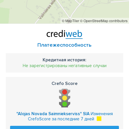
© MapTiler
© OpenStreetMap contributors
Платежеспособность
Кредитная история:
Не зарегистрированы негативные случаи
Crefo Score
"Alojas Novada Saimniekserviss" SIA
Изменения
CrefoScore за последние 7 дней