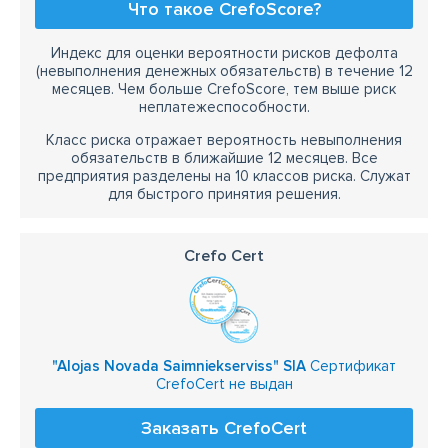
Что такое CrefoScore?
Индекс для оценки вероятности рисков дефолта
(невыполнения денежных обязательств) в течение 12
месяцев. Чем больше CrefoScore, тем выше риск
неплатежеспособности.
Класс риска отражает вероятность невыполнения
обязательств в ближайшие 12 месяцев. Все
предприятия разделены на 10 классов риска. Служат
для быстрого принятия решения.
Crefo Cert
"Alojas Novada Saimniekserviss" SIA
Сертификат
CrefoCert не выдан
Заказать CrefoCert