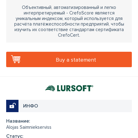
Объективный, автоматизированный и легко
интерпретируемый - CrefoScore является
уникальным индексом, который используется для
расчёта платёжеспособности предприятий, чтобы
изучить их соответствие стандартам сертификата
CrefoCert.
Buy a statement
ИНФО
Название:
Alojas Saimniekserviss
Cтатус: