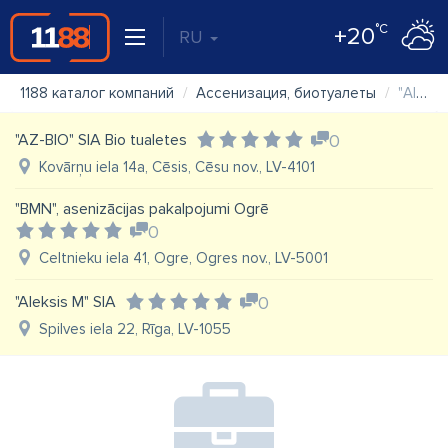
°C
+20
RU
1188 каталог компаний
Ассенизация, биотуалеты
"Alojas Novada Saimniekserviss" SIA
"AZ-BIO" SIA Bio tualetes
0
Kovārņu iela 14a, Cēsis, Cēsu nov., LV-4101
"BMN", asenizācijas pakalpojumi Ogrē
0
Celtnieku iela 41, Ogre, Ogres nov., LV-5001
"Aleksis M" SIA
0
Spilves iela 22, Rīga, LV-1055