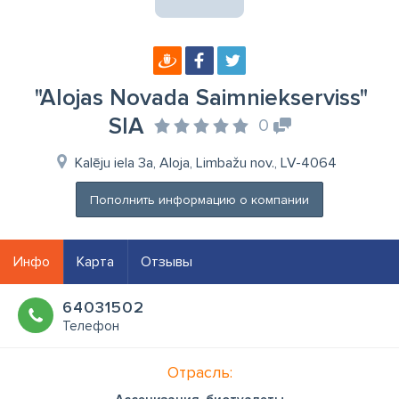
"Alojas Novada Saimniekserviss"
SIA
0
Kalēju iela 3a, Aloja, Limbažu nov., LV-4064
Пополнить информацию о компании
Инфо
Карта
Отзывы
64031502
Телефон
Отрасль: