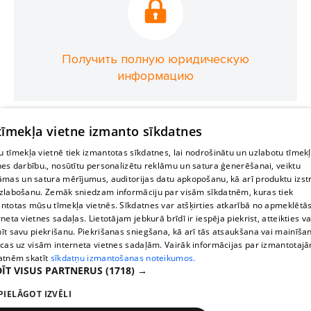
Получить полную юридическую
информацию
 tīmekļa vietne izmanto sīkdatnes
 tīmekļa vietnē tiek izmantotas sīkdatnes, lai nodrošinātu un uzlabotu tīmek
nes darbību., nosūtītu personalizētu reklāmu un satura ģenerēšanai, veiktu
āmas un satura mērījumus, auditorijas datu apkopošanu, kā arī produktu izst
zlabošanu. Zemāk sniedzam informāciju par visām sīkdatnēm, kuras tiek
ntotas mūsu tīmekļa vietnēs. Sīkdatnes var atšķirties atkarībā no apmeklētā
rneta vietnes sadaļas. Lietotājam jebkurā brīdī ir iespēja piekrist, atteikties va
īt savu piekrišanu. Piekrišanas sniegšana, kā arī tās atsaukšana vai mainīša
ecas uz visām interneta vietnes sadaļām. Vairāk informācijas par izmantotaj
atnēm skatīt
sīkdatņu izmantošanas noteikumos.
ĪT VISUS PARTNERUS
(1718) →
PIELĀGOT IZVĒLI