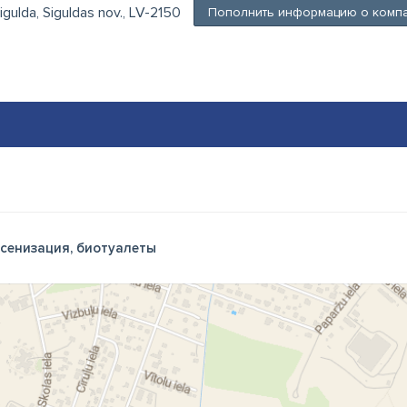
Sigulda, Siguldas nov., LV-2150
Пополнить информацию о комп
сенизация, биотуалеты