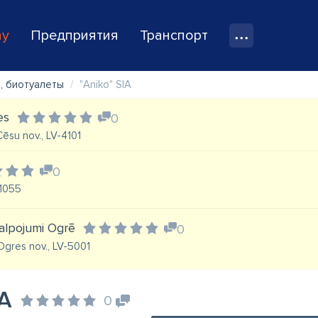
ay
Предприятия
Транспорт
, биотуалеты
"Aniko" SIA
es
0
Cēsu nov., LV-4101
0
-1055
kalpojumi Ogrē
0
 Ogres nov., LV-5001
IA
0