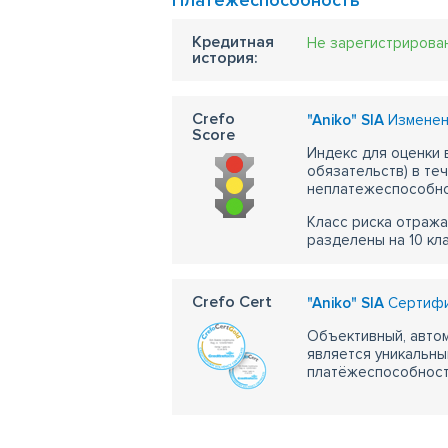
Платежеспособность
Кредитная
Не зарегистрирова
история:
Crefo
"Aniko" SIA
Изменени
Score
Индекс для оценки
обязательств) в те
неплатежеспособно
Класс риска отража
разделены на 10 кл
Crefo Cert
"Aniko" SIA
Сертифик
Объективный, автом
является уникальны
платёжеспособности