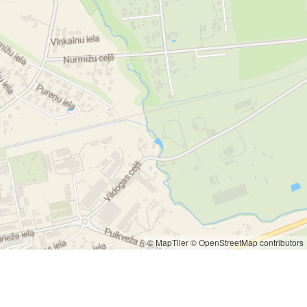
© MapTiler
© OpenStreetMap contributors