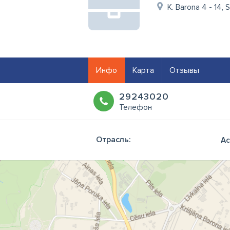
K. Barona 4 - 14, 
Инфо
Карта
Отзывы
29243020
Телефон
Отрасль:
Ас