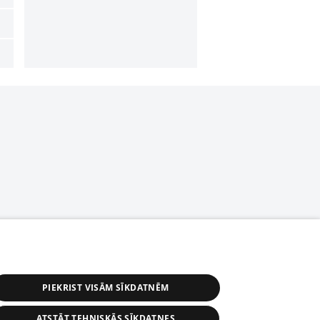
PIEKRIST VISĀM SĪKDATNĒM
ATSTĀT TEHNISKĀS SĪKDATNES