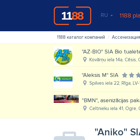
RU
1188 pl
1188 каталог компаний
Ассенизация
"AZ-BIO" SIA Bio tualet
Kovārņu iela 14a, Cēsis, 
"Aleksis M" SIA
Spilves iela 22, Rīga, LV
"BMN", asenizācijas pa
Celtnieku iela 41, Ogre,
"Aniko" S