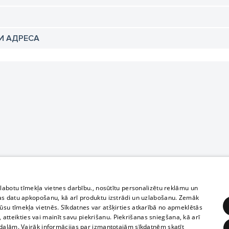
И АДРЕСА
zlabotu tīmekļa vietnes darbību., nosūtītu personalizētu reklāmu un
as datu apkopošanu, kā arī produktu izstrādi un uzlabošanu. Zemāk
su tīmekļa vietnēs. Sīkdatnes var atšķirties atkarībā no apmeklētās
, atteikties vai mainīt savu piekrišanu. Piekrišanas sniegšana, kā arī
adaļām. Vairāk informācijas par izmantotajām sīkdatnēm skatīt