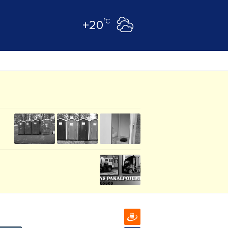
°C
+20