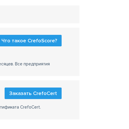
Что такое CrefoScore?
есяцев. Все предприятия
Заказать CrefoCert
тификата CrefoCert.