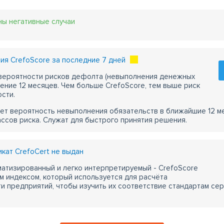
ны негативные случаи
я CrefoScore за последние 7 дней
 вероятности рисков дефолта (невыполнения денежных
чение 12 месяцев. Чем больше CrefoScore, тем выше риск
сти.
ет вероятность невыполнения обязательств в ближайшие 12 м
ассов риска. Служат для быстрого принятия решения.
ат CrefoCert не выдан
атизированный и легко интерпретируемый - CrefoScore
м индексом, который используется для расчёта
 предприятий, чтобы изучить их соответствие стандартам сер