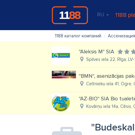
RU
1188 pl
1188 каталог компаний
Ассенизация
"Aleksis M" SIA
Spilves iela 22, Rīga, LV
"BMN", asenizācijas pa
Celtnieku iela 41, Ogre,
"AZ-BIO" SIA Bio tualet
Kovārņu iela 14a, Cēsis, 
"Budeskal