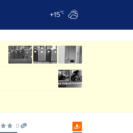
°C
+15
0