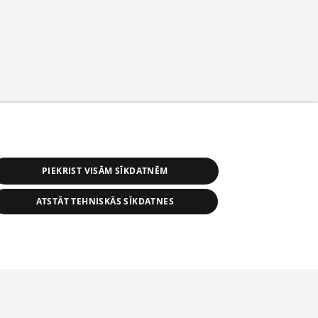
PIEKRIST VISĀM SĪKDATNĒM
ATSTĀT TEHNISKĀS SĪKDATNES