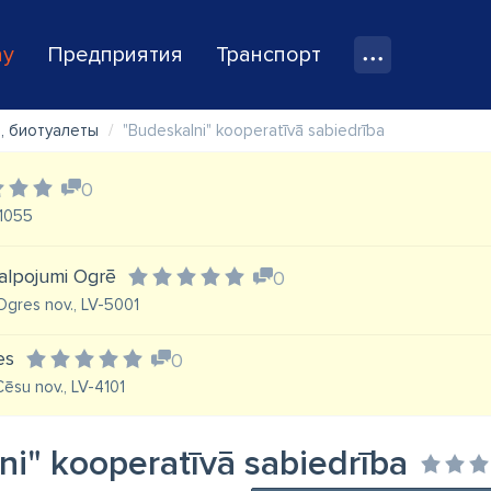
ay
Предприятия
Транспорт
, биотуалеты
"Budeskalni" kooperatīvā sabiedrība
0
-1055
kalpojumi Ogrē
0
 Ogres nov., LV-5001
es
0
Cēsu nov., LV-4101
ni" kooperatīvā sabiedrība