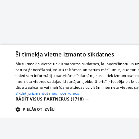
Šī tīmekļa vietne izmanto sīkdatnes
Mūsu tīmekļa vietnē tiek izmantotas sīkdatnes, lai nodrošinātu un u
satura ģenerēšanai, veiktu reklāmas un satura mērījumus, auditorij
sniedzam informāciju par visām sīkdatnēm, kuras tiek izmantotas mū
interneta vietnes sadaļas. Lietotājam jebkurā brīdī ir iespēja piekrist
tās atsaukšana vai mainīšana attiecas uz visām interneta vietnes s
sīkdatņu izmantošanas noteikumos.
RĀDĪT VISUS PARTNERUS
(1718) →
PIELĀGOT IZVĒLI
TEHNISKĀS/OBLIGĀTĀS
STATISTIKAS
M