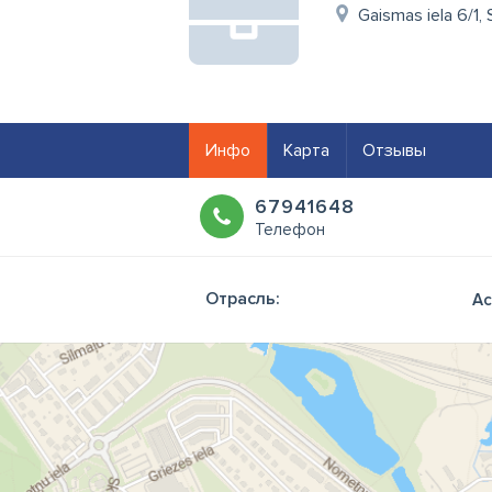
Gaismas iela 6/1, 
Инфо
Карта
Отзывы
67941648
Телефон
Отрасль:
Ас