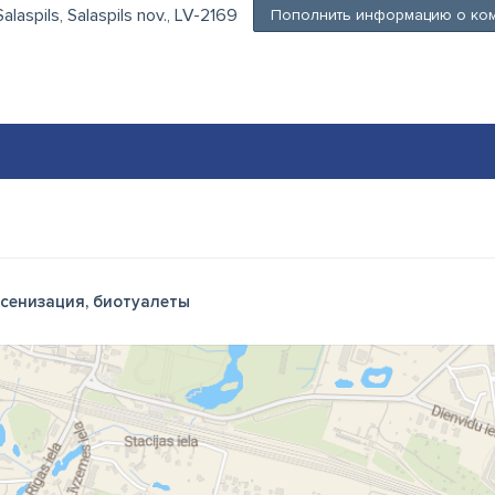
Salaspils, Salaspils nov., LV-2169
Пополнить информацию о ко
сенизация, биотуалеты