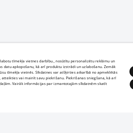
zlabotu tīmekļa vietnes darbību., nosūtītu personalizētu reklāmu un
as datu apkopošanu, kā arī produktu izstrādi un uzlabošanu. Zemāk
su tīmekļa vietnēs. Sīkdatnes var atšķirties atkarībā no apmeklētās
, atteikties vai mainīt savu piekrišanu. Piekrišanas sniegšana, kā arī
adaļām. Vairāk informācijas par izmantotajām sīkdatnēm skatīt
ĒRĶĒŠANA
FUNKCIONĀLĀS
NEKLASIFICĒTĀS