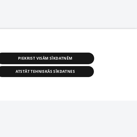
PIEKRIST VISĀM SĪKDATNĒM
ATSTĀT TEHNISKĀS SĪKDATNES
астичное распространение или
информации из баз данных 1188 в