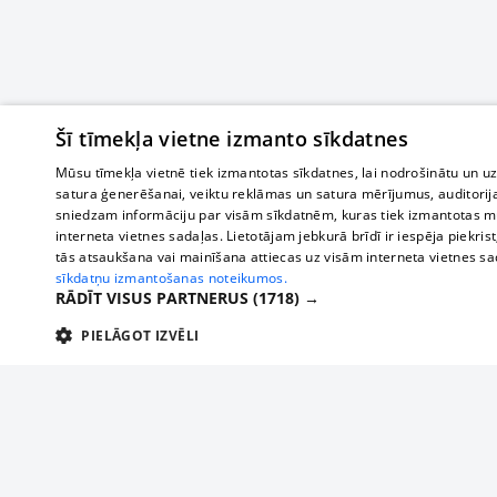
Šī tīmekļa vietne izmanto sīkdatnes
Mūsu tīmekļa vietnē tiek izmantotas sīkdatnes, lai nodrošinātu un u
satura ģenerēšanai, veiktu reklāmas un satura mērījumus, auditorij
sniedzam informāciju par visām sīkdatnēm, kuras tiek izmantotas mū
interneta vietnes sadaļas. Lietotājam jebkurā brīdī ir iespēja piekrist
tās atsaukšana vai mainīšana attiecas uz visām interneta vietnes s
sīkdatņu izmantošanas noteikumos.
RĀDĪT VISUS PARTNERUS
(1718) →
PIELĀGOT IZVĒLI
TEHNISKĀS/OBLIGĀTĀS
STATISTIKAS
M
Tehniskās/