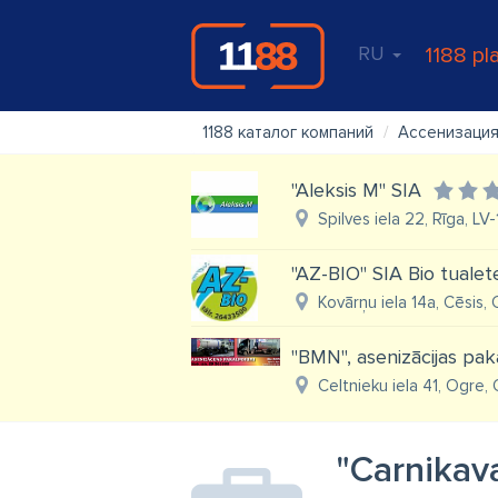
RU
1188 pl
1188 каталог компаний
Ассенизация
"Aleksis M" SIA
Spilves iela 22, Rīga, LV
"AZ-BIO" SIA Bio tualet
Kovārņu iela 14a, Cēsis, 
"BMN", asenizācijas pa
Celtnieku iela 41, Ogre,
"Carnikav