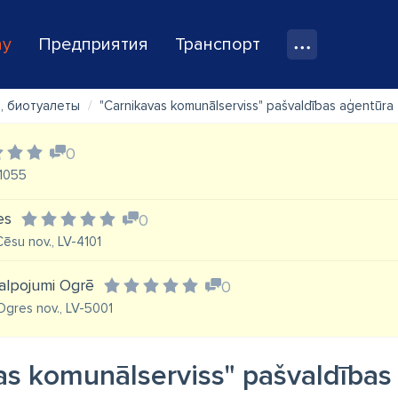
ay
Предприятия
Транспорт
, биотуалеты
"Carnikavas komunālserviss" pašvaldības aģentūra
0
-1055
es
0
Cēsu nov., LV-4101
kalpojumi Ogrē
0
 Ogres nov., LV-5001
as komunālserviss" pašvaldības