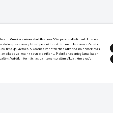
zlabotu tīmekļa vietnes darbību., nosūtītu personalizētu reklāmu un
as datu apkopošanu, kā arī produktu izstrādi un uzlabošanu. Zemāk
su tīmekļa vietnēs. Sīkdatnes var atšķirties atkarībā no apmeklētās
, atteikties vai mainīt savu piekrišanu. Piekrišanas sniegšana, kā arī
adaļām. Vairāk informācijas par izmantotajām sīkdatnēm skatīt
ĒRĶĒŠANA
FUNKCIONĀLĀS
NEKLASIFICĒTĀS
Полное или ч
obligātās
Statistikas
Mērķēšana
Funkcionālās
Neklasificētās
копирование 