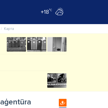
°C
+18
Карта
 aģentūra