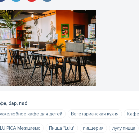
фе, бар, паб
ужелюбное кафе для детей
Вегетарианская кухня
Каф
LU PICA Межциемс
Пицца "Lulu"
пиццерия
лулу пицца