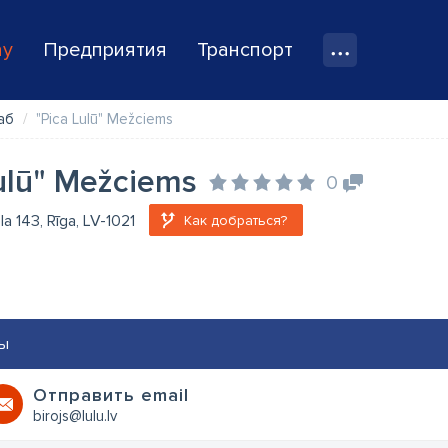
ay
Предприятия
Транспорт
аб
"Pica Lulū" Mežciems
ulū" Mežciems
0
la 143, Rīga, LV-1021
Как добраться?
ы
Oтправить email
birojs@lulu.lv