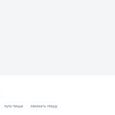
е
лулу пицца
заказать пиццу.