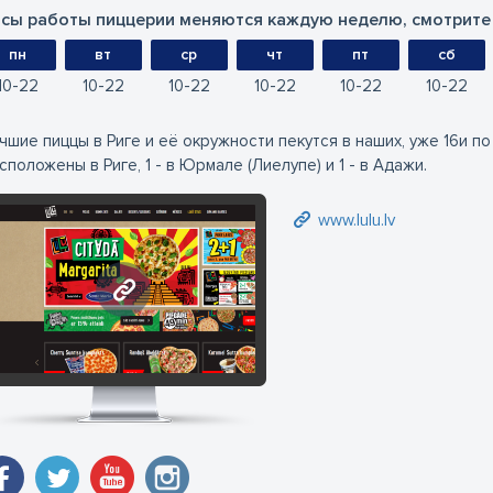
сы работы пиццерии меняются каждую неделю, смотрите 
пн
вт
ср
чт
пт
сб
10
22
10
22
10
22
10
22
10
22
10
22
чшие пиццы в Риге и её окружности пекутся в наших, уже 16и по 
сположены в Риге, 1 - в Юрмале (Лиелупе) и 1 - в Адажи.
www.lulu.lv
www.lulu.lv