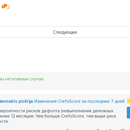
2
Следующие
ны негативные случаи
iennakts picērija
Изменения CrefoScore за последние 7 дней
 вероятности рисков дефолта (невыполнения денежных
чение 12 месяцев. Чем больше CrefoScore, тем выше риск
сти.