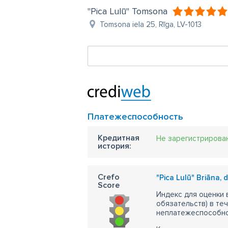
"Pica Lulū" Tomsona
Tomsona iela 25, Rīga, LV-1013
Платежеспособность
Кредитная
Не зарегистрирова
история:
Crefo
"Pica Lulū" Briāna, d
Score
Индекс для оценки
обязательств) в те
неплатежеспособно