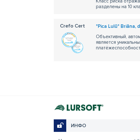
Класс риска отража
разделены на 10 кл
Crefo Cert
"Pica Lulū" Briāna, d
Объективный, автом
является уникальны
платёжеспособности
ИНФО