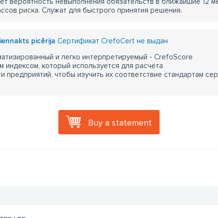
ет вероятность невыполнения обязательств в ближайшие 12 м
ассов риска. Служат для быстрого принятия решения.
iennakts picērija
Сертификат CrefoCert не выдан
атизированный и легко интерпретируемый - CrefoScore
м индексом, который используется для расчёта
 предприятий, чтобы изучить их соответствие стандартам сер
Buy a statement