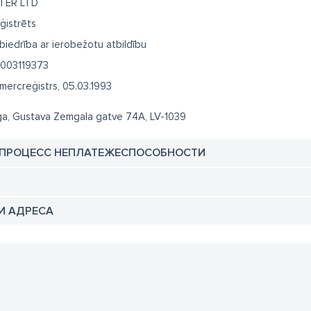
TER LTD
ģistrēts
biedrība ar ierobežotu atbildību
003119373
mercreģistrs, 05.03.1993
ga, Gustava Zemgala gatve 74A, LV-1039
 ПРОЦЕСС НЕПЛАТЕЖЕСПОСОБНОСТИ
И АДРЕСА