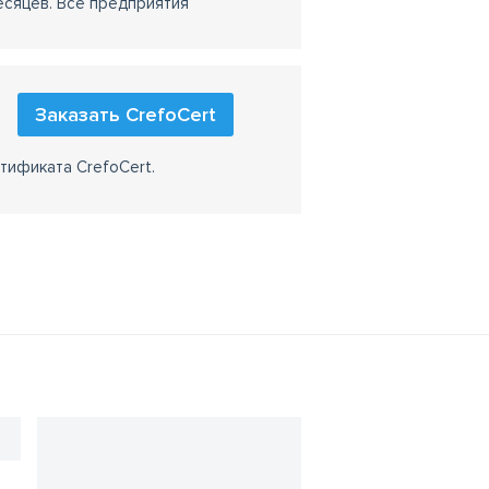
есяцев. Все предприятия
Заказать CrefoCert
тификата CrefoCert.