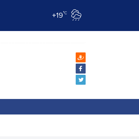
°C
+19