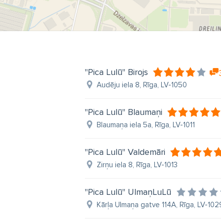
"Pica Lulū" Birojs
Audēju iela 8, Rīga, LV-1050
"Pica Lulū" Blaumaņi
Blaumaņa iela 5a, Rīga, LV-1011
"Pica Lulū" Valdemāri
Zirņu iela 8, Rīga, LV-1013
"Pica Lulū" UlmaņLuLū
Kārļa Ulmaņa gatve 114A, Rīga, LV-102