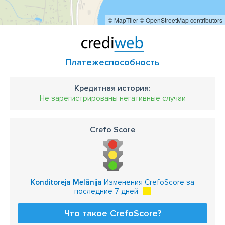
© MapTiler
© OpenStreetMap contributors
Платежеспособность
Кредитная история:
Не зарегистрированы негативные случаи
Crefo Score
Konditoreja Melānija
Изменения CrefoScore за
последние 7 дней
Что такое CrefoScore?