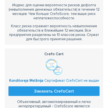
Индекс для оценки вероятности рисков дефолта
(невыполнения денежных обязательств) в течение 12
месяцев. Чем больше CrefoScore, тем выше риск
неплатежеспособности.
Класс риска отражает вероятность невыполнения
обязательств в ближайшие 12 месяцев. Все
предприятия разделены на 10 классов риска. Служат
для быстрого принятия решения.
Crefo Cert
Konditoreja Melānija
Сертификат CrefoCert не выдан
Заказать CrefoCert
Объективный, автоматизированный и легко
интерпретируемый - CrefoScore является