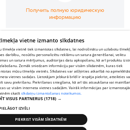
Получить полную юридическую
информацию
 tīmekļa vietne izmanto sīkdatnes
 tīmekļa vietnē tiek izmantotas sīkdatnes, lai nodrošinātu un uzlabotu tīmek
nes darbību., nosūtītu personalizētu reklāmu un satura ģenerēšanai, veiktu
āmas un satura mērījumus, auditorijas datu apkopošanu, kā arī produktu izst
zlabošanu. Zemāk sniedzam informāciju par visām sīkdatnēm, kuras tiek
ntotas mūsu tīmekļa vietnēs. Sīkdatnes var atšķirties atkarībā no apmeklētā
rneta vietnes sadaļas. Lietotājam jebkurā brīdī ir iespēja piekrist, atteikties va
īt savu piekrišanu. Piekrišanas sniegšana, kā arī tās atsaukšana vai mainīša
ecas uz visām interneta vietnes sadaļām. Vairāk informācijas par izmantotaj
atnēm skatīt
sīkdatņu izmantošanas noteikumos.
ĪT VISUS PARTNERUS
(1718) →
PIELĀGOT IZVĒLI
PIEKRIST VISĀM SĪKDATNĒM