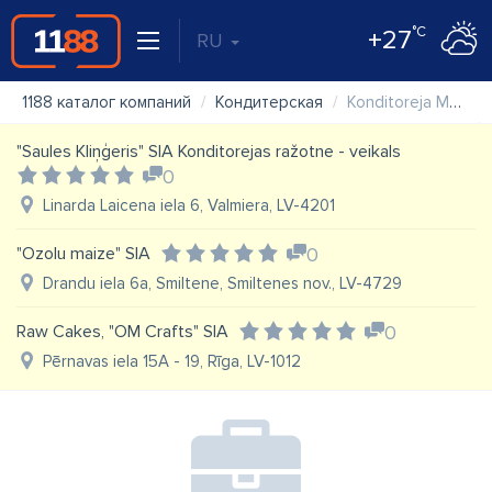
°C
+27
RU
1188 каталог компаний
Кондитерская
Konditoreja Melānija
"Saules Kliņģeris" SIA Konditorejas ražotne - veikals
0
Linarda Laicena iela 6, Valmiera, LV-4201
"Ozolu maize" SIA
0
Drandu iela 6a, Smiltene, Smiltenes nov., LV-4729
Raw Cakes, "OM Crafts" SIA
0
Pērnavas iela 15A - 19, Rīga, LV-1012