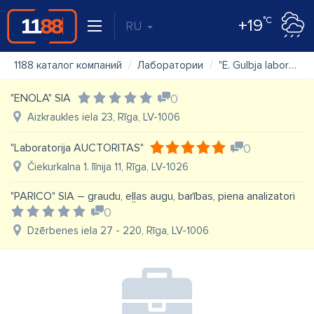
°C
+19
RU
1188 каталог компаний
Лаборатории
"E. Gulbja laboratorija" SIA, Siguldas pieņemšanas punkts
"ENOLA" SIA
0
Aizkraukles iela 23, Rīga, LV-1006
"Laboratorija AUCTORITAS"
0
Čiekurkalna 1. līnija 11, Rīga, LV-1026
"PARICO" SIA – graudu, eļļas augu, barības, piena analizatori
0
Dzērbenes iela 27 - 220, Rīga, LV-1006