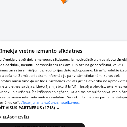
 tīmekļa vietne izmanto sīkdatnes
 tīmekļa vietnē tiek izmantotas sīkdatnes, lai nodrošinātu un uzlabotu tīmek
nes darbību., nosūtītu personalizētu reklāmu un satura ģenerēšanai, veiktu
āmas un satura mērījumus, auditorijas datu apkopošanu, kā arī produktu izst
zlabošanu. Zemāk sniedzam informāciju par visām sīkdatnēm, kuras tiek
ntotas mūsu tīmekļa vietnēs. Sīkdatnes var atšķirties atkarībā no apmeklētā
rneta vietnes sadaļas. Lietotājam jebkurā brīdī ir iespēja piekrist, atteikties va
īt savu piekrišanu. Piekrišanas sniegšana, kā arī tās atsaukšana vai mainīša
ecas uz visām interneta vietnes sadaļām. Vairāk informācijas par izmantotaj
atnēm skatīt
sīkdatņu izmantošanas noteikumos.
ĪT VISUS PARTNERUS
(1718) →
PIELĀGOT IZVĒLI