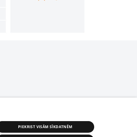
PIEKRIST VISĀM SĪKDATNĒM