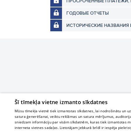
ПРОСРОЧЕННЫЕ ПЛАТЕЖИ,
ГОДОВЫЕ ОТЧЕТЫ
ИСТОРИЧЕСКИЕ НАЗВАНИЯ 
Šī tīmekļa vietne izmanto sīkdatnes
Mūsu tīmekļa vietnē tiek izmantotas sīkdatnes, lai nodrošinātu un u
satura ģenerēšanai, veiktu reklāmas un satura mērījumus, auditorij
sniedzam informāciju par visām sīkdatnēm, kuras tiek izmantotas mū
interneta vietnes sadaļas. Lietotājam jebkurā brīdī ir iespēja piekrist