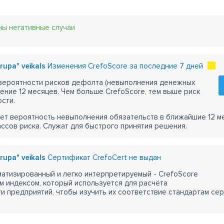
ны негативные случаи
rupa" veikals
Изменения CrefoScore за последние 7 дней
 вероятности рисков дефолта (невыполнения денежных
чение 12 месяцев. Чем больше CrefoScore, тем выше риск
сти.
ет вероятность невыполнения обязательств в ближайшие 12 м
ассов риска. Служат для быстрого принятия решения.
rupa" veikals
Сертификат CrefoCert не выдан
атизированный и легко интерпретируемый - CrefoScore
м индексом, который используется для расчёта
 предприятий, чтобы изучить их соответствие стандартам сер