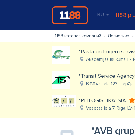
RU
1188 pl
1188 каталог компаний
Логистика
"Pasta un kurjeru servis
Akadēmijas laukums 1 - 1
"Transit Service Agency
Brīvības iela 123, Liepāja
"RITLOGISTIKA" SIA
Vesetas iela 7, Rīga, LV-
"AVB grup