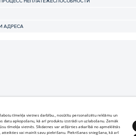
 ПРОЦЕСС НЕПЛАТЕЖЕСПОСОБНОСТИ
И АДРЕСА
zlabotu tīmekļa vietnes darbību., nosūtītu personalizētu reklāmu un
as datu apkopošanu, kā arī produktu izstrādi un uzlabošanu. Zemāk
su tīmekļa vietnēs. Sīkdatnes var atšķirties atkarībā no apmeklētās
, atteikties vai mainīt savu piekrišanu. Piekrišanas sniegšana, kā arī