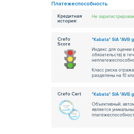
Платежеспособность
Кредитная
Не зарегистрирова
история:
Crefo
"Kabata" SIA "AVB g
Score
Индекс для оценки
обязательств) в те
неплатежеспособно
Класс риска отража
разделены на 10 кл
Crefo Cert
"Kabata" SIA "AVB g
Объективный, автом
является уникальны
платёжеспособности