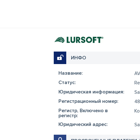
ИНФО
Название:
AV
Cтатус:
Re
Юридическая информация:
Sa
Регистрационный номер:
48
Регистр, Включено в
Ko
регистр:
Юридический адрес:
Sa