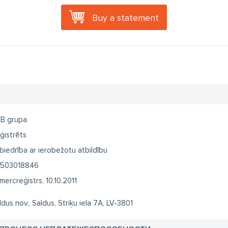
Buy a statement
B grupa
ģistrēts
biedrība ar ierobežotu atbildību
503018846
mercreģistrs, 10.10.2011
ldus nov., Saldus, Striķu iela 7A, LV-3801