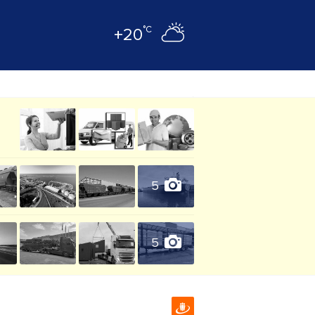
°C
+20
5
5