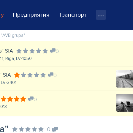
ay
Предприятия
Транспорт
"AVB grupa"
s" SIA
0
41, Rīga, LV-1050
" SIA
0
, LV-3401
0
1013
a"
0