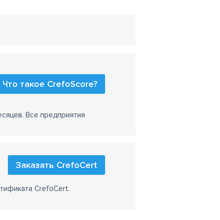
Что такое CrefoScore?
есяцев. Все предприятия
Заказать CrefoCert
тификата CrefoCert.