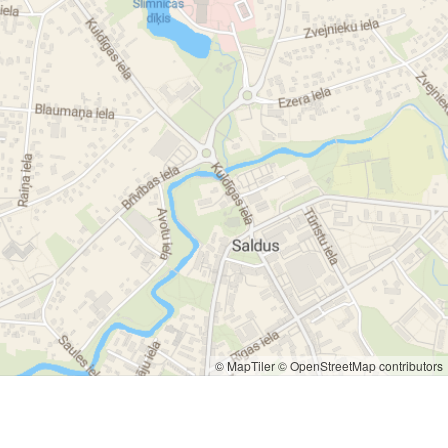
© MapTiler
© OpenStreetMap contributors