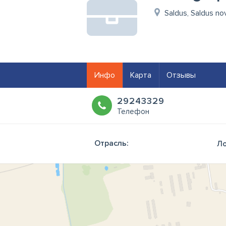
Saldus, Saldus no
Инфо
Карта
Отзывы
29243329
Телефон
Отрасль:
Ло