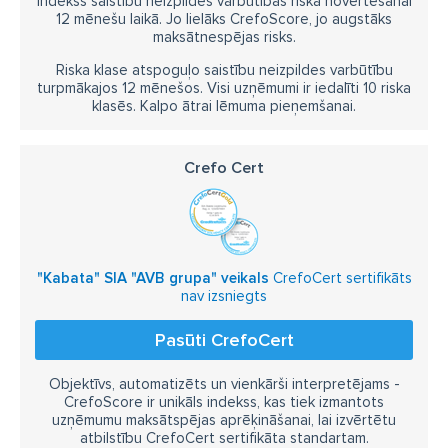
Indekss saistību neizpildes varbūtības riska novērtēšanai
12 mēnešu laikā. Jo lielāks CrefoScore, jo augstāks
maksātnespējas risks.
Riska klase atspoguļo saistību neizpildes varbūtību
turpmākajos 12 mēnešos. Visi uzņēmumi ir iedalīti 10 riska
klasēs. Kalpo ātrai lēmuma pieņemšanai.
Crefo Cert
"Kabata" SIA "AVB grupa" veikals
CrefoCert sertifikāts
nav izsniegts
Pasūti CrefoCert
Objektīvs, automatizēts un vienkārši interpretējams -
CrefoScore ir unikāls indekss, kas tiek izmantots
uzņēmumu maksātspējas aprēķināšanai, lai izvērtētu
atbilstību CrefoCert sertifikāta standartam.