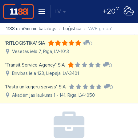
°C
+20
LV
1188 uzņēmumu katalogs
Loģistika
"AVB grupa"
"RITLOGISTIKA" SIA
0
Vesetas iela 7, Rīga, LV-1013
"Transit Service Agency" SIA
0
Brīvības iela 123, Liepāja, LV-3401
"Pasta un kurjeru serviss" SIA
0
Akadēmijas laukums 1 - 141, Rīga, LV-1050