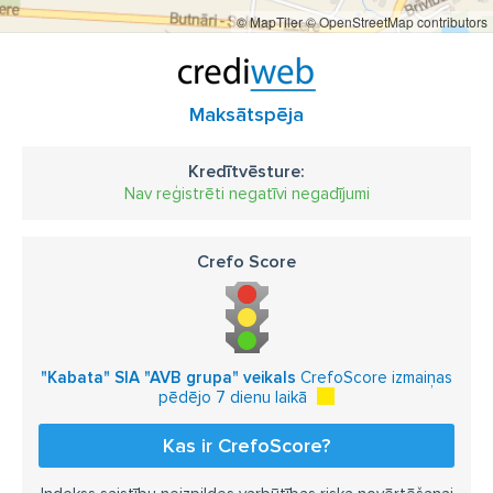
© MapTiler
© OpenStreetMap contributors
Maksātspēja
Kredītvēsture:
Nav reģistrēti negatīvi negadījumi
Crefo Score
"Kabata" SIA "AVB grupa" veikals
CrefoScore izmaiņas
pēdējo 7 dienu laikā
Kas ir CrefoScore?