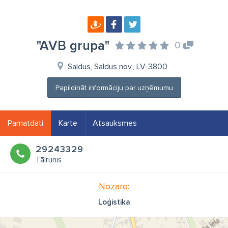
"AVB grupa"
0
Saldus, Saldus nov., LV-3800
Papildināt informāciju par uzņēmumu
Pamatdati
Karte
Atsauksmes
29243329
Tālrunis
Nozare:
Loģistika