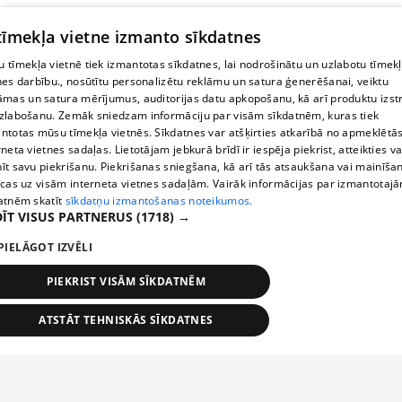
 tīmekļa vietne izmanto sīkdatnes
 tīmekļa vietnē tiek izmantotas sīkdatnes, lai nodrošinātu un uzlabotu tīmek
nes darbību., nosūtītu personalizētu reklāmu un satura ģenerēšanai, veiktu
āmas un satura mērījumus, auditorijas datu apkopošanu, kā arī produktu izst
zlabošanu. Zemāk sniedzam informāciju par visām sīkdatnēm, kuras tiek
ntotas mūsu tīmekļa vietnēs. Sīkdatnes var atšķirties atkarībā no apmeklētā
rneta vietnes sadaļas. Lietotājam jebkurā brīdī ir iespēja piekrist, atteikties va
īt savu piekrišanu. Piekrišanas sniegšana, kā arī tās atsaukšana vai mainīša
ecas uz visām interneta vietnes sadaļām. Vairāk informācijas par izmantotaj
atnēm skatīt
sīkdatņu izmantošanas noteikumos.
ĪT VISUS PARTNERUS
(1718) →
PIELĀGOT IZVĒLI
PIEKRIST VISĀM SĪKDATNĒM
ATSTĀT TEHNISKĀS SĪKDATNES
TEHNISKĀS/OBLIGĀTĀS
STATISTIKAS
MĒRĶĒŠANA