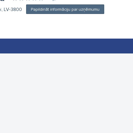
v., LV-3800
Papildināt informāciju par uzņēmumu