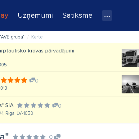
lay
Uzņēmumi
Satiksme
"AVB grupa"
Karte
tarptautisko kravas pārvadājumi
1005
0
1013
s" SIA
0
41, Rīga, LV-1050
a"
0