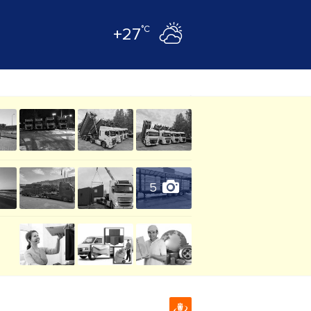
°C
+27
5