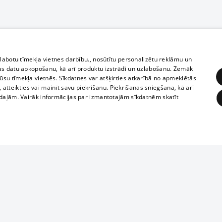
zlabotu tīmekļa vietnes darbību., nosūtītu personalizētu reklāmu un
as datu apkopošanu, kā arī produktu izstrādi un uzlabošanu. Zemāk
su tīmekļa vietnēs. Sīkdatnes var atšķirties atkarībā no apmeklētās
, atteikties vai mainīt savu piekrišanu. Piekrišanas sniegšana, kā arī
adaļām. Vairāk informācijas par izmantotajām sīkdatnēm skatīt
ĒRĶĒŠANA
FUNKCIONĀLĀS
NEKLASIFICĒTĀS
1188 datu bāze
obligātās
Statistikas
Mērķēšana
Funkcionālās
Neklasificētās
informācijas, v
izplatīšana jebk
eklēt un pārlūkot tīmekļa vietni un izmantot tās piedāvātās iespējas. Bez šīm sīkdatnēm 
aizliegta leju
mi
Kinoteātros