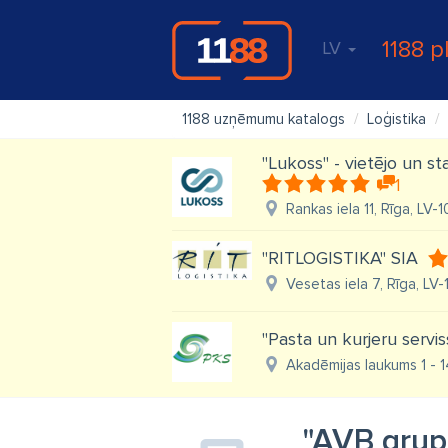
1188 p
LV
1188 uzņēmumu katalogs
Loģistika
"Lukoss" - vietējo un s
1
Rankas iela 11, Rīga, LV-
"RITLOGISTIKA" SIA
Vesetas iela 7, Rīga, LV-
"Pasta un kurjeru servis
Akadēmijas laukums 1 - 1
"AVB grup