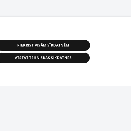
PIEKRIST VISĀM SĪKDATNĒM
ATSTĀT TEHNISKĀS SĪKDATNES
s, tās daļas vai datu bāzē iekļautās
ai informācijas daļas pavairošana vai
ādā formā stingri aizliegta. Tāpat arī ir
tīmekļa vietne nevarēs pilnvērtīgi darboties un sniegt
pielāde automātiskā režīmā. Jebkura