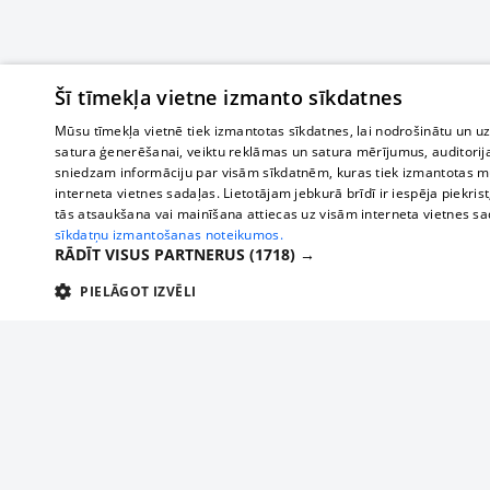
Šī tīmekļa vietne izmanto sīkdatnes
Mūsu tīmekļa vietnē tiek izmantotas sīkdatnes, lai nodrošinātu un u
satura ģenerēšanai, veiktu reklāmas un satura mērījumus, auditorij
sniedzam informāciju par visām sīkdatnēm, kuras tiek izmantotas mū
interneta vietnes sadaļas. Lietotājam jebkurā brīdī ir iespēja piekrist
tās atsaukšana vai mainīšana attiecas uz visām interneta vietnes s
sīkdatņu izmantošanas noteikumos.
RĀDĪT VISUS PARTNERUS
(1718) →
PIELĀGOT IZVĒLI
TEHNISKĀS/OBLIGĀTĀS
STATISTIKAS
M
Tehniskās/
Tehniskās/obligātās sīkdatnes nepieciešamas, lai lietotājs varētu brīvi apm
lietotājam nepieciešamo informāciju.
Par mums
Uzņēmu