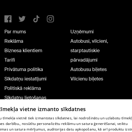
Par mums
Uzņēmumi
Reklāma
Autobusi, vilcieni,
Biznesa klientiem
starptautiskie
Tarifi
pārvadājumi
Privātuma politika
Autobusu biļetes
Sīkdatņu iestatījumi
Vilcienu biļetes
Politiskā reklāma
Sīkdatņu lietošanas
noteikumi
 tīmekļa vietne izmanto sīkdatnes
Komentāru pievienošana
 tīmekļa vietnē tiek izmantotas sīkdatnes, lai nodrošinātu un uzlabotu tīmek
nes darbību., nosūtītu personalizētu reklāmu un satura ģenerēšanai, veiktu
āmas un satura mērījumus, auditorijas datu apkopošanu, kā arī produktu izst
TV programma