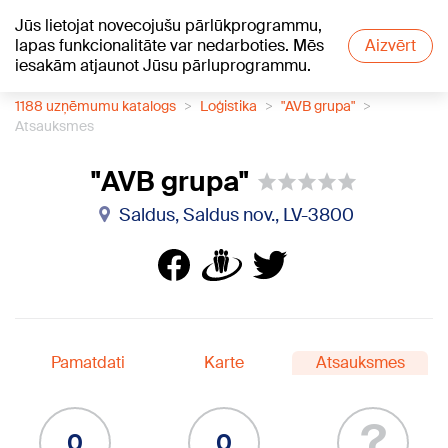
Jūs lietojat novecojušu pārlūkprogrammu,
+23
°C
lapas funkcionalitāte var nedarboties. Mēs
Aizvērt
iesakām atjaunot Jūsu pārluprogrammu.
1188 uzņēmumu katalogs
Loģistika
"AVB grupa"
Atsauksmes
"AVB grupa"
Saldus, Saldus nov., LV-3800
Pamatdati
Karte
Atsauksmes
?
0
0