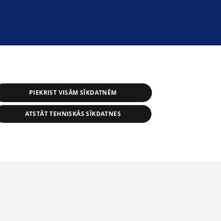
PIEKRIST VISĀM SĪKDATNĒM
ATSTĀT TEHNISKĀS SĪKDATNES
s, tās daļas vai datu bāzē iekļautās
ai informācijas daļas pavairošana vai
ādā formā stingri aizliegta. Tāpat arī ir