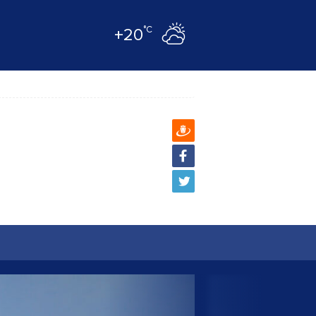
°C
+20