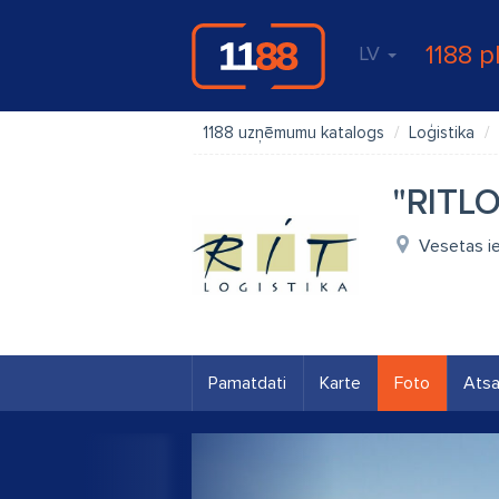
1188 p
LV
1188 uzņēmumu katalogs
Loģistika
"RITLO
Vesetas ie
Pamatdati
Karte
Foto
Ats