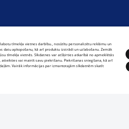
zlabotu tīmekļa vietnes darbību., nosūtītu personalizētu reklāmu un
as datu apkopošanu, kā arī produktu izstrādi un uzlabošanu. Zemāk
su tīmekļa vietnēs. Sīkdatnes var atšķirties atkarībā no apmeklētās
, atteikties vai mainīt savu piekrišanu. Piekrišanas sniegšana, kā arī
adaļām. Vairāk informācijas par izmantotajām sīkdatnēm skatīt
ĒRĶĒŠANA
FUNKCIONĀLĀS
NEKLASIFICĒTĀS
1188 datu bāze
obligātās
Statistikas
Mērķēšana
Funkcionālās
Neklasificētās
informācijas, v
izplatīšana jebk