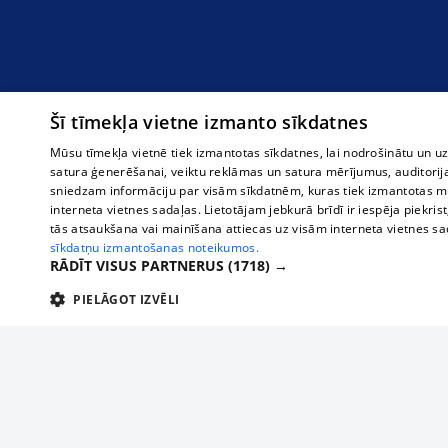
Šī tīmekļa vietne izmanto sīkdatnes
Mūsu tīmekļa vietnē tiek izmantotas sīkdatnes, lai nodrošinātu un u
satura ģenerēšanai, veiktu reklāmas un satura mērījumus, auditorij
sniedzam informāciju par visām sīkdatnēm, kuras tiek izmantotas mū
interneta vietnes sadaļas. Lietotājam jebkurā brīdī ir iespēja piekrist
tās atsaukšana vai mainīšana attiecas uz visām interneta vietnes s
sīkdatņu izmantošanas noteikumos.
RĀDĪT VISUS PARTNERUS
(1718) →
PIELĀGOT IZVĒLI
TEHNISKĀS/OBLIGĀTĀS
STATISTIKAS
M
Tehniskās/