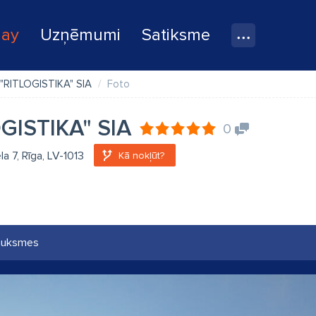
lay
Uzņēmumi
Satiksme
"RITLOGISTIKA" SIA
Foto
GISTIKA" SIA
0
la 7, Rīga, LV-1013
Kā nokļūt?
auksmes