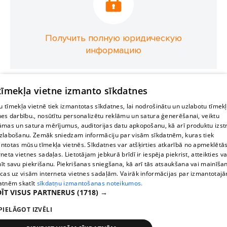
Получить полную юридическую
информацию
 tīmekļa vietne izmanto sīkdatnes
 tīmekļa vietnē tiek izmantotas sīkdatnes, lai nodrošinātu un uzlabotu tīmek
nes darbību., nosūtītu personalizētu reklāmu un satura ģenerēšanai, veiktu
āmas un satura mērījumus, auditorijas datu apkopošanu, kā arī produktu izst
zlabošanu. Zemāk sniedzam informāciju par visām sīkdatnēm, kuras tiek
ntotas mūsu tīmekļa vietnēs. Sīkdatnes var atšķirties atkarībā no apmeklētā
rneta vietnes sadaļas. Lietotājam jebkurā brīdī ir iespēja piekrist, atteikties va
īt savu piekrišanu. Piekrišanas sniegšana, kā arī tās atsaukšana vai mainīša
ecas uz visām interneta vietnes sadaļām. Vairāk informācijas par izmantotaj
atnēm skatīt
sīkdatņu izmantošanas noteikumos.
ĪT VISUS PARTNERUS
(1718) →
PIELĀGOT IZVĒLI