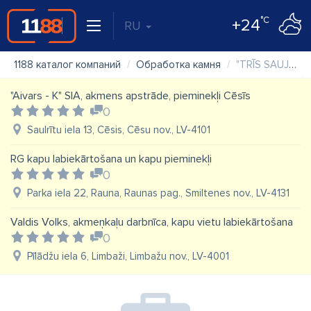
°C
+24
RU
1188 каталог компаний
Обработка камня
"TRĪS SAUJAS" SIA
"Aivars - K" SIA, akmens apstrāde, pieminekļi Cēsīs
0
Saulrītu iela 13, Cēsis, Cēsu nov., LV-4101
RG kapu labiekārtošana un kapu pieminekļi
0
Parka iela 22, Rauna, Raunas pag., Smiltenes nov., LV-4131
Valdis Volks, akmeņkaļu darbnīca, kapu vietu labiekārtošana
0
Pīlādžu iela 6, Limbaži, Limbažu nov., LV-4001