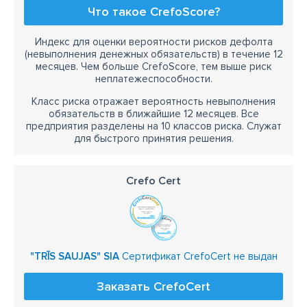
Что такое CrefoScore?
Индекс для оценки вероятности рисков дефолта
(невыполнения денежных обязательств) в течение 12
месяцев. Чем больше CrefoScore, тем выше риск
неплатежеспособности.
Класс риска отражает вероятность невыполнения
обязательств в ближайшие 12 месяцев. Все
предприятия разделены на 10 классов риска. Служат
для быстрого принятия решения.
Crefo Cert
"TRĪS SAUJAS" SIA
Сертификат CrefoCert не выдан
Заказать CrefoCert