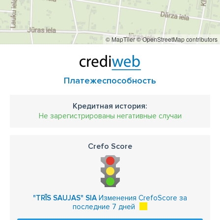
© MapTiler
© OpenStreetMap contributors
Платежеспособность
Кредитная история:
Не зарегистрированы негативные случаи
Crefo Score
"TRĪS SAUJAS" SIA
Изменения CrefoScore за
последние 7 дней