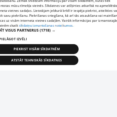
zlabošanu. Zemāk sniedzam informāciju par visām sīkdatnēm, kuras tiek
ntotas mūsu tīmekļa vietnēs. Sīkdatnes var atšķirties atkarībā no apmeklētā
rneta vietnes sadaļas. Lietotājam jebkurā brīdī ir iespēja piekrist, atteikties va
īt savu piekrišanu. Piekrišanas sniegšana, kā arī tās atsaukšana vai mainīša
ecas uz visām interneta vietnes sadaļām. Vairāk informācijas par izmantotaj
atnēm skatīt
sīkdatņu izmantošanas noteikumos.
ĪT VISUS PARTNERUS
(1718) →
PIELĀGOT IZVĒLI
PIEKRIST VISĀM SĪKDATNĒM
ATSTĀT TEHNISKĀS SĪKDATNES
TEHNISKĀS/OBLIGĀTĀS
STATISTIKAS
MĒRĶĒŠANA
FUNKCIONĀLĀS
NEKLASIFICĒTĀS
ehniskās/obligātās
Statistikas
Mērķēšana
Funkcionālās
Neklasificēt
niskās/obligātās sīkdatnes nepieciešamas, lai lietotājs varētu brīvi apmeklēt un pārlūk
Добавь свое предприятие