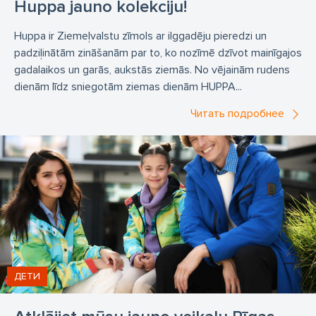
Huppa jauno kolekciju!
Huppa ir Ziemeļvalstu zīmols ar ilggadēju pieredzi un
padziļinātām zināšanām par to, ko nozīmē dzīvot mainīgajos
gadalaikos un garās, aukstās ziemās. No vējainām rudens
dienām līdz sniegotām ziemas dienām HUPPA...
Читать подробнее
ДЕТИ