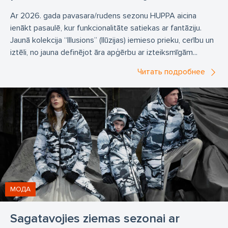
Ar 2026. gada pavasara/rudens sezonu HUPPA aicina
ienākt pasaulē, kur funkcionalitāte satiekas ar fantāziju.
Jaunā kolekcija “Illusions” (Ilūzijas) iemieso prieku, cerību un
iztēli, no jauna definējot āra apģērbu ar izteiksmīgām...
Читать подробнее
МОДА
Sagatavojies ziemas sezonai ar