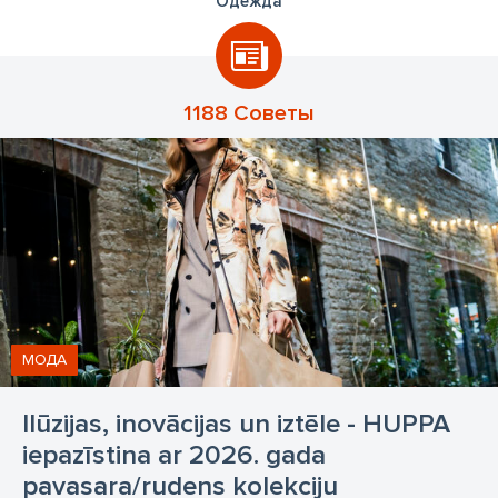
Одежда
1188 Советы
МОДА
Ilūzijas, inovācijas un iztēle - HUPPA
iepazīstina ar 2026. gada
pavasara/rudens kolekciju