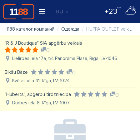
°C
+23
RU
1188 каталог компаний
Одежда
HUPPA OUTLET veikals Zemitāna ielā 9
"R & J Boutique" SIA apģērbu veikals
0
Lielirbes iela 17a, t/c Panorama Plaza, Rīga, LV-1046
Bikšu Bāze
0
Kvēles iela 41, Rīga, LV-1024
"Huberts", apģērbu tirdzniecība
0
Durbes iela 8, Rīga, LV-1007