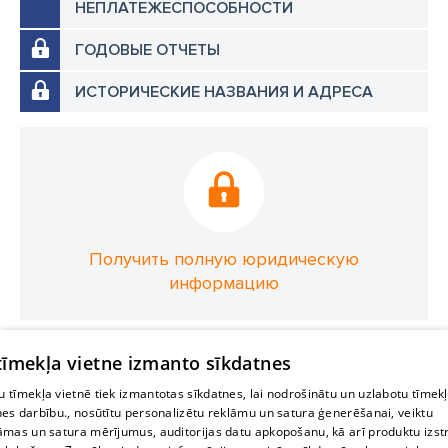
НЕПЛАТЕЖЕСПОСОБНОСТИ
ГОДОВЫЕ ОТЧЕТЫ
ИСТОРИЧЕСКИЕ НАЗВАНИЯ И АДРЕСА
Получить полную юридическую
информацию
 tīmekļa vietne izmanto sīkdatnes
 tīmekļa vietnē tiek izmantotas sīkdatnes, lai nodrošinātu un uzlabotu tīmek
nes darbību., nosūtītu personalizētu reklāmu un satura ģenerēšanai, veiktu
āmas un satura mērījumus, auditorijas datu apkopošanu, kā arī produktu izst