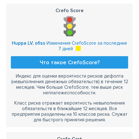
Crefo Score
Huppa LV, ofiss
Изменения CrefoScore за последние
7 дней
Что такое CrefoScore?
Индекс для оценки вероятности рисков дефолта
(невыполнения денежных обязательств) в течение 12
месяцев. Чем больше CrefoScore, тем выше риск
неплатежеспособности.
Класс риска отражает вероятность невыполнения
обязательств в ближайшие 12 месяцев. Все
предприятия разделены на 10 классов риска. Служат
для быстрого принятия решения.