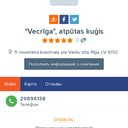
"Vecrīga", atpūtas kuģis
0
11. novembra krastmala, pie Vanšu tilta, Rīga, LV-1050
Пополнить информацию о компании
Инфо
Карта
Отзывы
29896138
Телефон
Отрасль: