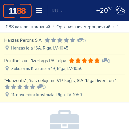
°C
+20
RU
1188 каталог компаний
Организация мероприятий
"Vecrīga", atpūtas kuģis
Hanzas Perons SIA
0
Hanzas iela 16A, Rīga, LV-1045
Peintbols un lāzertags PB Telpa
0
Zaķusalas Krastmala 19, Rīga, LV-1050
"Horizonts" jūras ceļojumu VIP kuģis, SIA "Riga River Tour"
0
11. novembra krastmala, Rīga, LV-1050