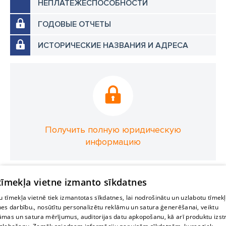
НЕПЛАТЕЖЕСПОСОБНОСТИ
ГОДОВЫЕ ОТЧЕТЫ
ИСТОРИЧЕСКИЕ НАЗВАНИЯ И АДРЕСА
Получить полную юридическую
информацию
 tīmekļa vietne izmanto sīkdatnes
 tīmekļa vietnē tiek izmantotas sīkdatnes, lai nodrošinātu un uzlabotu tīmek
nes darbību., nosūtītu personalizētu reklāmu un satura ģenerēšanai, veiktu
āmas un satura mērījumus, auditorijas datu apkopošanu, kā arī produktu izst