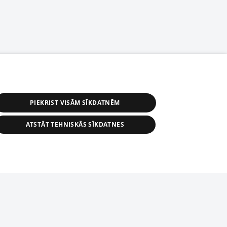
PIEKRIST VISĀM SĪKDATNĒM
ATSTĀT TEHNISKĀS SĪKDATNES
астичное распространение или
информации из баз данных 1188 в