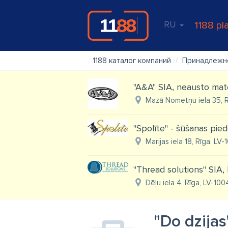
RU
1188 pl
1188 каталог компаний
Принадлежно
"A&A" SIA, neausto mate
Mazā Nometņu iela 35, R
"Spolīte" - šūšanas pie
Marijas iela 18, Rīga, LV-1
"Thread solutions" SIA,
Dēļu iela 4, Rīga, LV-100
"Do dzijas