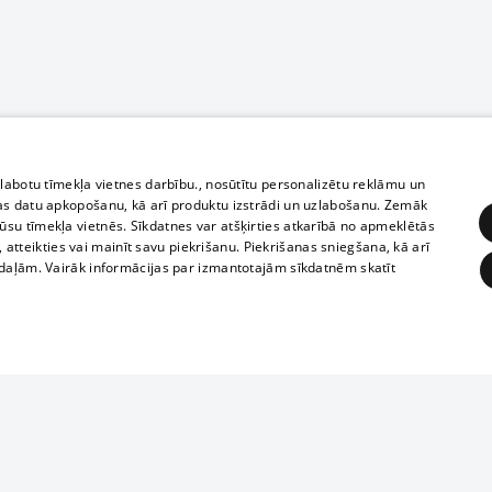
zlabotu tīmekļa vietnes darbību., nosūtītu personalizētu reklāmu un
as datu apkopošanu, kā arī produktu izstrādi un uzlabošanu. Zemāk
su tīmekļa vietnēs. Sīkdatnes var atšķirties atkarībā no apmeklētās
, atteikties vai mainīt savu piekrišanu. Piekrišanas sniegšana, kā arī
adaļām. Vairāk informācijas par izmantotajām sīkdatnēm skatīt
ĒRĶĒŠANA
FUNKCIONĀLĀS
NEKLASIFICĒTĀS
Полное или ч
obligātās
Statistikas
Mērķēšana
Funkcionālās
Neklasificētās
копирование 