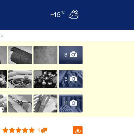
°C
+16
та
8
5
11
1