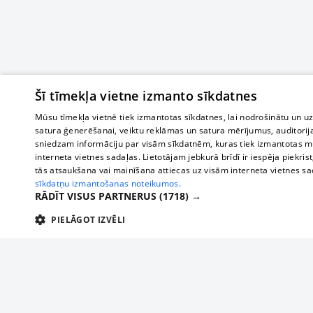
Šī tīmekļa vietne izmanto sīkdatnes
Mūsu tīmekļa vietnē tiek izmantotas sīkdatnes, lai nodrošinātu un u
satura ģenerēšanai, veiktu reklāmas un satura mērījumus, auditorij
sniedzam informāciju par visām sīkdatnēm, kuras tiek izmantotas mū
interneta vietnes sadaļas. Lietotājam jebkurā brīdī ir iespēja piekrist
tās atsaukšana vai mainīšana attiecas uz visām interneta vietnes s
sīkdatņu izmantošanas noteikumos.
RĀDĪT VISUS PARTNERUS
(1718) →
PIELĀGOT IZVĒLI
TEHNISKĀS/OBLIGĀTĀS
STATISTIKAS
M
Tehniskās/