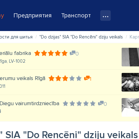
ay
Предприятия
Транспорт
сти для шитья
"Do dzijas" SIA "Do Rencēni" dziju veikals
Кар
riālu fabrika
0
īga, LV-1002
derumu veikals Rīgā
1
011
 Diegu vairumtirdzniecība
0
4
" SIA "Do Rencēni" dziju veikals