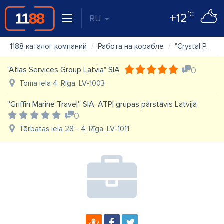
°C
+12
RU
1188 каталог компаний
Работа на корабле
"Crystal Pool (Latvia)" SIA
"Atlas Services Group Latvia" SIA
0
Toma iela 4, Rīga, LV-1003
''Griffin Marine Travel'' SIA, ATPI grupas pārstāvis Latvijā
0
Tērbatas iela 28 - 4, Rīga, LV-1011