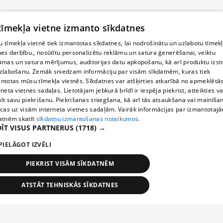
 tīmekļa vietne izmanto sīkdatnes
 tīmekļa vietnē tiek izmantotas sīkdatnes, lai nodrošinātu un uzlabotu tīmek
nes darbību., nosūtītu personalizētu reklāmu un satura ģenerēšanai, veiktu
āmas un satura mērījumus, auditorijas datu apkopošanu, kā arī produktu izst
zlabošanu. Zemāk sniedzam informāciju par visām sīkdatnēm, kuras tiek
ntotas mūsu tīmekļa vietnēs. Sīkdatnes var atšķirties atkarībā no apmeklētā
rneta vietnes sadaļas. Lietotājam jebkurā brīdī ir iespēja piekrist, atteikties va
īt savu piekrišanu. Piekrišanas sniegšana, kā arī tās atsaukšana vai mainīša
ecas uz visām interneta vietnes sadaļām. Vairāk informācijas par izmantotaj
atnēm skatīt
sīkdatņu izmantošanas noteikumos.
ĪT VISUS PARTNERUS
(1718) →
PIELĀGOT IZVĒLI
PIEKRIST VISĀM SĪKDATNĒM
ATSTĀT TEHNISKĀS SĪKDATNES
TEHNISKĀS/OBLIGĀTĀS
STATISTIKAS
MĒRĶĒŠANA