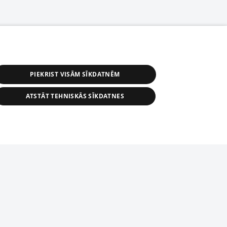
PIEKRIST VISĀM SĪKDATNĒM
ATSTĀT TEHNISKĀS SĪKDATNES
астичное распространение или
информации из баз данных 1188 в
строго запрещено. Также
tīmekļa vietne nevarēs pilnvērtīgi darboties un sniegt
автоматическое скачивание
Перепубликация любого материала,