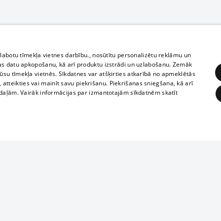
zlabotu tīmekļa vietnes darbību., nosūtītu personalizētu reklāmu un
as datu apkopošanu, kā arī produktu izstrādi un uzlabošanu. Zemāk
su tīmekļa vietnēs. Sīkdatnes var atšķirties atkarībā no apmeklētās
, atteikties vai mainīt savu piekrišanu. Piekrišanas sniegšana, kā arī
adaļām. Vairāk informācijas par izmantotajām sīkdatnēm skatīt
ĒRĶĒŠANA
FUNKCIONĀLĀS
NEKLASIFICĒTĀS
Полное или ч
obligātās
Statistikas
Mērķēšana
Funkcionālās
Neklasificētās
копирование 
любой форме 
eklēt un pārlūkot tīmekļa vietni un izmantot tās piedāvātās iespējas. Bez šīm sīkdatnēm 
запрещается 
иятия
В кинотеатрах
информации. 