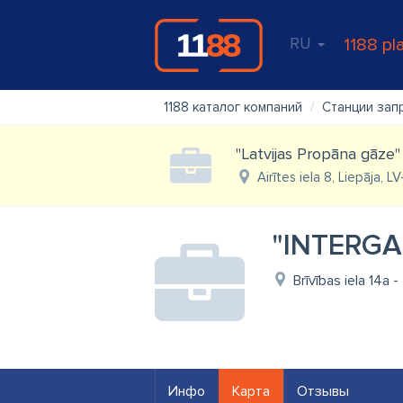
RU
1188 pl
1188 каталог компаний
Станции зап
"Latvijas Propāna gāze" 
Airītes iela 8, Liepāja, 
"INTERGA
Brīvības iela 14a 
Инфо
Карта
Отзывы