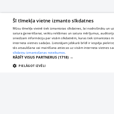
Šī tīmekļa vietne izmanto sīkdatnes
Mūsu tīmekļa vietnē tiek izmantotas sīkdatnes, lai nodrošinātu un u
satura ģenerēšanai, veiktu reklāmas un satura mērījumus, auditorij
sniedzam informāciju par visām sīkdatnēm, kuras tiek izmantotas mū
interneta vietnes sadaļas. Lietotājam jebkurā brīdī ir iespēja piekrist
tās atsaukšana vai mainīšana attiecas uz visām interneta vietnes s
sīkdatņu izmantošanas noteikumos.
RĀDĪT VISUS PARTNERUS
(1718) →
PIELĀGOT IZVĒLI
TEHNISKĀS/OBLIGĀTĀS
STATISTIKAS
M
Tehniskās/
Tehniskās/obligātās sīkdatnes nepieciešamas, lai lietotājs varētu brīvi apm
lietotājam nepieciešamo informāciju.
О нас
Предпр