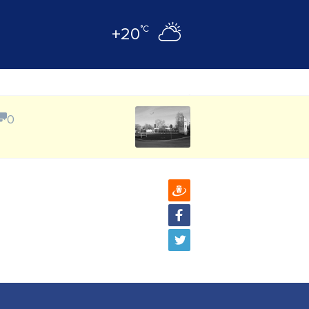
°C
+20
0