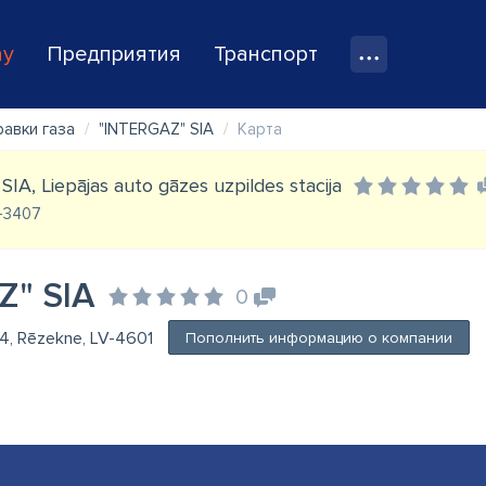
ay
Предприятия
Транспорт
равки газа
"INTERGAZ" SIA
Карта
SIA, Liepājas auto gāzes uzpildes stacija
LV-3407
Z" SIA
0
- 4, Rēzekne, LV-4601
Пополнить информацию о компании