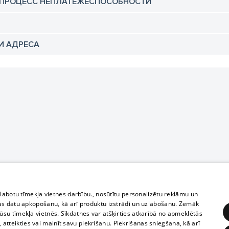
 ПРОЦЕСС НЕПЛАТЕЖЕСПОСОБНОСТИ
И АДРЕСА
zlabotu tīmekļa vietnes darbību., nosūtītu personalizētu reklāmu un
as datu apkopošanu, kā arī produktu izstrādi un uzlabošanu. Zemāk
su tīmekļa vietnēs. Sīkdatnes var atšķirties atkarībā no apmeklētās
, atteikties vai mainīt savu piekrišanu. Piekrišanas sniegšana, kā arī