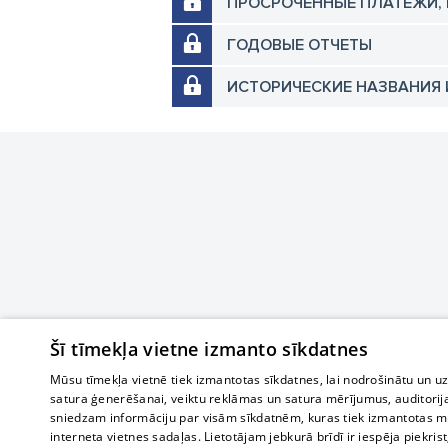
ПРОСРОЧЕННЫЕ ПЛАТЕЖИ,
ГОДОВЫЕ ОТЧЕТЫ
ИСТОРИЧЕСКИЕ НАЗВАНИЯ 
Šī tīmekļa vietne izmanto sīkdatnes
Mūsu tīmekļa vietnē tiek izmantotas sīkdatnes, lai nodrošinātu un u
satura ģenerēšanai, veiktu reklāmas un satura mērījumus, auditorij
sniedzam informāciju par visām sīkdatnēm, kuras tiek izmantotas mū
interneta vietnes sadaļas. Lietotājam jebkurā brīdī ir iespēja piekrist