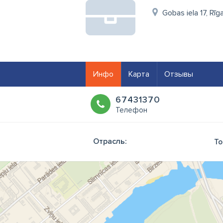
Gobas iela 17, Rīg
Инфо
Карта
Отзывы
67431370
Телефон
Отрасль:
То