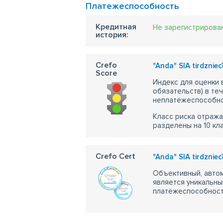
Платежеспособность
Кредитная
Не зарегистрирова
история:
Crefo
"Anda" SIA tirdzniec
Score
Индекс для оценки
обязательств) в те
неплатежеспособно
Класс риска отража
разделены на 10 кл
Crefo Cert
"Anda" SIA tirdzniec
Объективный, автом
является уникальны
платёжеспособности