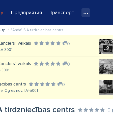
ay
Предприятия
Транспорт
нтр
"Anda" SIA tirdzniecības centrs
anclers" veikals
0
 LV-3001
anclers" veikals
0
V-3001
iecības centrs
0
re, Ogres nov., LV-5001
 tirdzniecības centrs
0