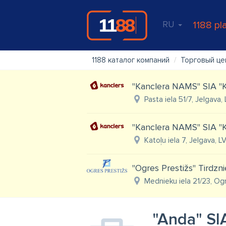
RU
1188 pl
1188 каталог компаний
Торговый це
"Kanclera NAMS" SIA "K
Pasta iela 51/7, Jelgava,
"Kanclera NAMS" SIA "K
Katoļu iela 7, Jelgava, L
"Ogres Prestižs" Tirdzn
Mednieku iela 21/23, Og
"Anda" SIA