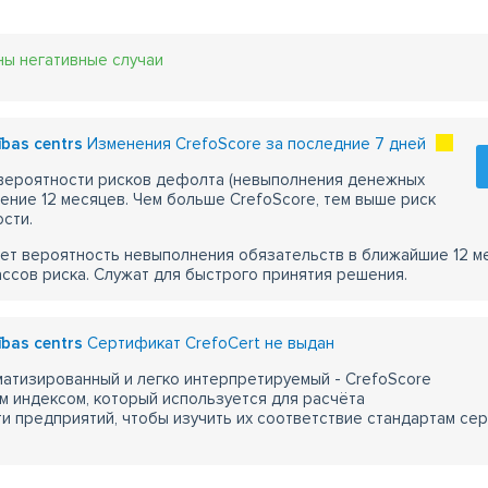
ны негативные случаи
ības centrs
Изменения CrefoScore за последние 7 дней
 вероятности рисков дефолта (невыполнения денежных
чение 12 месяцев. Чем больше CrefoScore, тем выше риск
сти.
ет вероятность невыполнения обязательств в ближайшие 12 м
ассов риска. Служат для быстрого принятия решения.
ības centrs
Сертификат CrefoCert не выдан
атизированный и легко интерпретируемый - CrefoScore
м индексом, который используется для расчёта
 предприятий, чтобы изучить их соответствие стандартам сер