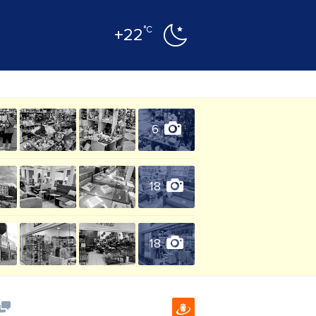
°C
+22
6
18
18