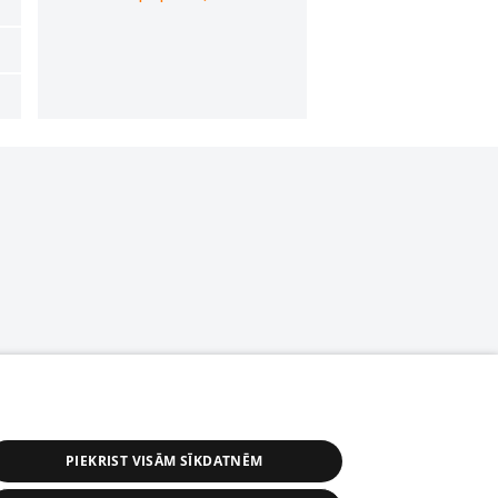
PIEKRIST VISĀM SĪKDATNĒM