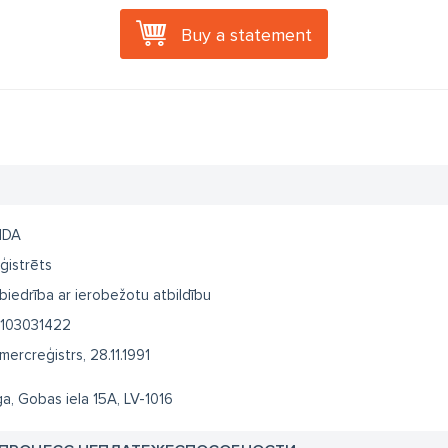
Buy a statement
NDA
ģistrēts
biedrība ar ierobežotu atbildību
103031422
mercreģistrs, 28.11.1991
ga, Gobas iela 15A, LV-1016