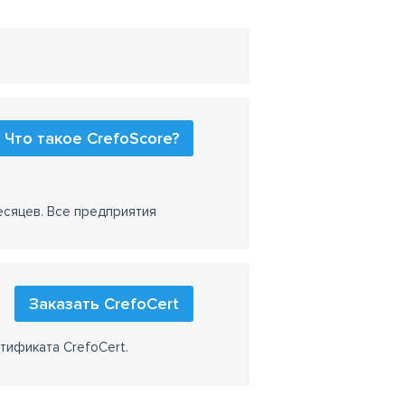
Что такое CrefoScore?
есяцев. Все предприятия
Заказать CrefoCert
тификата CrefoCert.