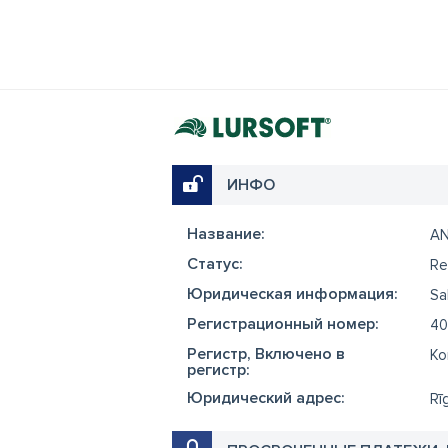
ИНФО
Название:
A
Cтатус:
Re
Юридическая информация:
Sa
Регистрационный номер:
40
Регистр, Включено в
Ko
регистр:
Юридический адрес:
Rī