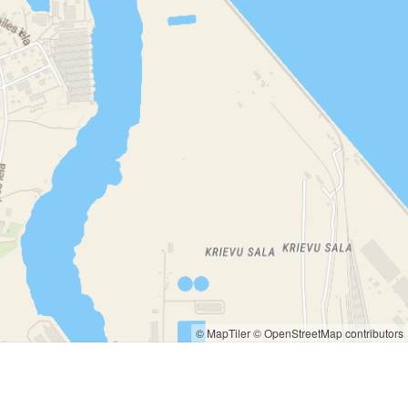
© MapTiler
© OpenStreetMap contributors