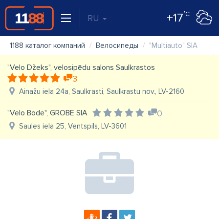
°C
+17
RU
1188 каталог компаний
Велосипеды
"Multiauto" SIA
"Velo Džeks", velosipēdu salons Saulkrastos
3
Ainažu iela 24a, Saulkrasti, Saulkrastu nov., LV-2160
"Velo Bode", GROBE SIA
0
Saules iela 25, Ventspils, LV-3601