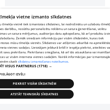
 tīmekļa vietne izmanto sīkdatnes
 tīmekļa vietnē tiek izmantotas sīkdatnes, lai nodrošinātu un uzlabotu tīmek
nes darbību., nosūtītu personalizētu reklāmu un satura ģenerēšanai, veiktu
āmas un satura mērījumus, auditorijas datu apkopošanu, kā arī produktu izst
zlabošanu. Zemāk sniedzam informāciju par visām sīkdatnēm, kuras tiek
ntotas mūsu tīmekļa vietnēs. Sīkdatnes var atšķirties atkarībā no apmeklētā
rneta vietnes sadaļas. Lietotājam jebkurā brīdī ir iespēja piekrist, atteikties va
īt savu piekrišanu. Piekrišanas sniegšana, kā arī tās atsaukšana vai mainīša
ecas uz visām interneta vietnes sadaļām. Vairāk informācijas par izmantotaj
atnēm skatīt
sīkdatņu izmantošanas noteikumos.
ĪT VISUS PARTNERUS
(1718) →
PIELĀGOT IZVĒLI
PIEKRIST VISĀM SĪKDATNĒM
ATSTĀT TEHNISKĀS SĪKDATNES
TEHNISKĀS/OBLIGĀTĀS
STATISTIKAS
MĒRĶĒŠANA