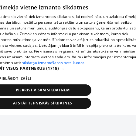
 tīmekļa vietne izmanto sīkdatnes
 tīmekļa vietnē tiek izmantotas sīkdatnes, lai nodrošinātu un uzlabotu tīmek
nes darbību., nosūtītu personalizētu reklāmu un satura ģenerēšanai, veiktu
āmas un satura mērījumus, auditorijas datu apkopošanu, kā arī produktu izst
zlabošanu. Zemāk sniedzam informāciju par visām sīkdatnēm, kuras tiek
ntotas mūsu tīmekļa vietnēs. Sīkdatnes var atšķirties atkarībā no apmeklētā
rneta vietnes sadaļas. Lietotājam jebkurā brīdī ir iespēja piekrist, atteikties va
īt savu piekrišanu. Piekrišanas sniegšana, kā arī tās atsaukšana vai mainīša
ecas uz visām interneta vietnes sadaļām. Vairāk informācijas par izmantotaj
atnēm skatīt
sīkdatņu izmantošanas noteikumos.
ĪT VISUS PARTNERUS
(1718) →
PIELĀGOT IZVĒLI
PIEKRIST VISĀM SĪKDATNĒM
ATSTĀT TEHNISKĀS SĪKDATNES
TEHNISKĀS/OBLIGĀTĀS
STATISTIKAS
MĒRĶĒŠANA
FUNKCIONĀLĀS
NEKLASIFICĒTĀS