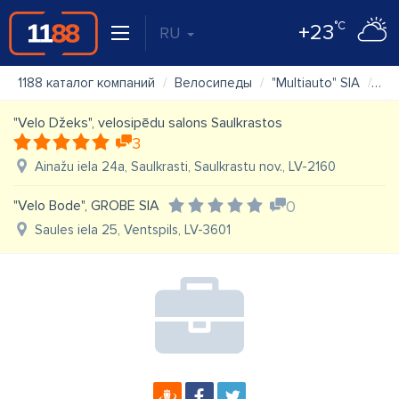
°C
+23
RU
1188 каталог компаний
Велосипеды
"Multiauto" SIA
Ка
"Velo Džeks", velosipēdu salons Saulkrastos
3
Ainažu iela 24a, Saulkrasti, Saulkrastu nov., LV-2160
"Velo Bode", GROBE SIA
0
Saules iela 25, Ventspils, LV-3601