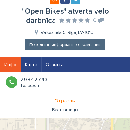
"Open Bikes" atvērtā velo
darbnīca
0
Valkas iela 5, Rīga, LV-1010
Пополнить информацию о компании
Инфо
Карта
Отзывы
29847743
Телефон
Отрасль:
Велосипеды