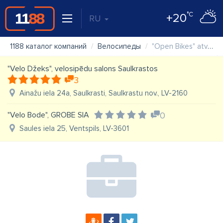
°C
+20
RU
1188 каталог компаний
Велосипеды
"Open Bikes" atvērtā velo darbnīca
"Velo Džeks", velosipēdu salons Saulkrastos
3
Ainažu iela 24a, Saulkrasti, Saulkrastu nov., LV-2160
"Velo Bode", GROBE SIA
0
Saules iela 25, Ventspils, LV-3601