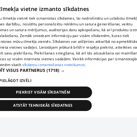
© MapTiler
© OpenStreetMap contributors
 tīmekļa vietne izmanto sīkdatnes
 tīmekļa vietnē tiek izmantotas sīkdatnes, lai nodrošinātu un uzlabotu tīmek
nes darbību., nosūtītu personalizētu reklāmu un satura ģenerēšanai, veiktu
āmas un satura mērījumus, auditorijas datu apkopošanu, kā arī produktu izst
zlabošanu. Zemāk sniedzam informāciju par visām sīkdatnēm, kuras tiek
ntotas mūsu tīmekļa vietnēs. Sīkdatnes var atšķirties atkarībā no apmeklētā
rneta vietnes sadaļas. Lietotājam jebkurā brīdī ir iespēja piekrist, atteikties va
īt savu piekrišanu. Piekrišanas sniegšana, kā arī tās atsaukšana vai mainīša
ecas uz visām interneta vietnes sadaļām. Vairāk informācijas par izmantotaj
atnēm skatīt
sīkdatņu izmantošanas noteikumos.
ĪT VISUS PARTNERUS
(1718) →
PIELĀGOT IZVĒLI
PIEKRIST VISĀM SĪKDATNĒM
ATSTĀT TEHNISKĀS SĪKDATNES
TEHNISKĀS/OBLIGĀTĀS
STATISTIKAS
MĒRĶĒŠANA
FUNKCIONĀLĀS
NEKLASIFICĒTĀS