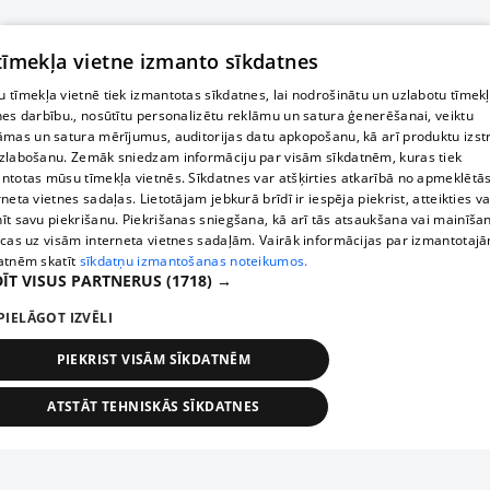
 tīmekļa vietne izmanto sīkdatnes
 tīmekļa vietnē tiek izmantotas sīkdatnes, lai nodrošinātu un uzlabotu tīmek
nes darbību., nosūtītu personalizētu reklāmu un satura ģenerēšanai, veiktu
āmas un satura mērījumus, auditorijas datu apkopošanu, kā arī produktu izst
zlabošanu. Zemāk sniedzam informāciju par visām sīkdatnēm, kuras tiek
ntotas mūsu tīmekļa vietnēs. Sīkdatnes var atšķirties atkarībā no apmeklētā
rneta vietnes sadaļas. Lietotājam jebkurā brīdī ir iespēja piekrist, atteikties va
īt savu piekrišanu. Piekrišanas sniegšana, kā arī tās atsaukšana vai mainīša
ecas uz visām interneta vietnes sadaļām. Vairāk informācijas par izmantotaj
atnēm skatīt
sīkdatņu izmantošanas noteikumos.
ĪT VISUS PARTNERUS
(1718) →
PIELĀGOT IZVĒLI
PIEKRIST VISĀM SĪKDATNĒM
ATSTĀT TEHNISKĀS SĪKDATNES
TEHNISKĀS/OBLIGĀTĀS
STATISTIKAS
MĒRĶĒŠANA