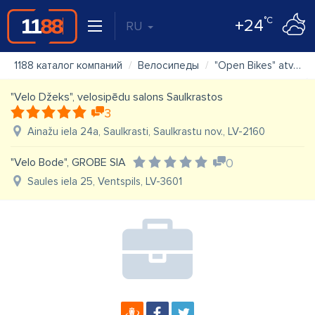
°C
+24
RU
1188 каталог компаний
Велосипеды
"Open Bikes" atvērtā velo darbnīca
"Velo Džeks", velosipēdu salons Saulkrastos
3
Ainažu iela 24a, Saulkrasti, Saulkrastu nov., LV-2160
"Velo Bode", GROBE SIA
0
Saules iela 25, Ventspils, LV-3601