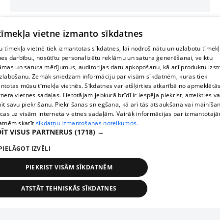
 tīmekļa vietne izmanto sīkdatnes
 tīmekļa vietnē tiek izmantotas sīkdatnes, lai nodrošinātu un uzlabotu tīmek
nes darbību., nosūtītu personalizētu reklāmu un satura ģenerēšanai, veiktu
āmas un satura mērījumus, auditorijas datu apkopošanu, kā arī produktu izst
zlabošanu. Zemāk sniedzam informāciju par visām sīkdatnēm, kuras tiek
ntotas mūsu tīmekļa vietnēs. Sīkdatnes var atšķirties atkarībā no apmeklētā
rneta vietnes sadaļas. Lietotājam jebkurā brīdī ir iespēja piekrist, atteikties va
īt savu piekrišanu. Piekrišanas sniegšana, kā arī tās atsaukšana vai mainīša
ecas uz visām interneta vietnes sadaļām. Vairāk informācijas par izmantotaj
atnēm skatīt
sīkdatņu izmantošanas noteikumos.
ĪT VISUS PARTNERUS
(1718) →
PIELĀGOT IZVĒLI
PIEKRIST VISĀM SĪKDATNĒM
ATSTĀT TEHNISKĀS SĪKDATNES
TEHNISKĀS/OBLIGĀTĀS
STATISTIKAS
MĒRĶĒŠANA