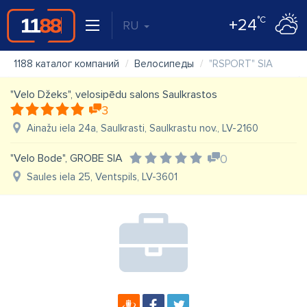
°C
+24
RU
1188 каталог компаний
Велосипеды
"RSPORT" SIA
"Velo Džeks", velosipēdu salons Saulkrastos
3
Ainažu iela 24a, Saulkrasti, Saulkrastu nov., LV-2160
"Velo Bode", GROBE SIA
0
Saules iela 25, Ventspils, LV-3601