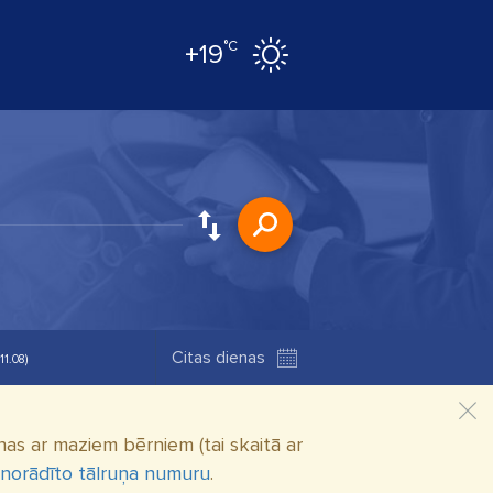
°C
+19
(11.08)
as ar maziem bērniem (tai skaitā ar
 norādīto tālruņa numuru
.