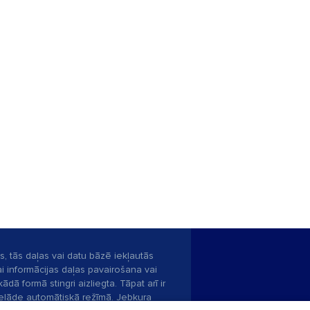
s, tās daļas vai datu bāzē iekļautās
ai informācijas daļas pavairošana vai
ādā formā stingri aizliegta. Tāpat arī ir
pielāde automātiskā režīmā. Jebkura