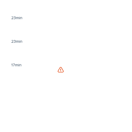
23min
23min
17min