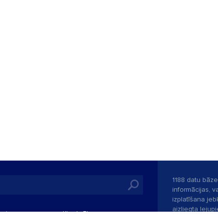
1188 datu bāze
informācijas, v
izplatīšana jebk
aizliegta leju
mi
Kinoteātros