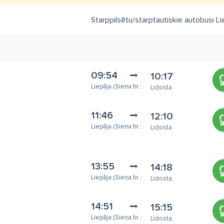
Starppilsētu/starptautiskie autobusi Lie
09:54
10:17
Liepāja (Siena tirgus)
Lidosta
11:46
12:10
Liepāja (Siena tirgus)
Lidosta
13:55
14:18
Liepāja (Siena tirgus)
Lidosta
14:51
15:15
Liepāja (Siena tirgus)
Lidosta