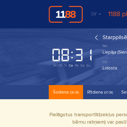
1188 p
LV
Starppils
Pr
Ot
Tr
Ce
Pk
Se
Sv
Šodiena
Rītdiena
Se
(06.08)
(07.08)
Pielāgotus transportlīdzekļus pers
bērnu ratiņiem) var pasū