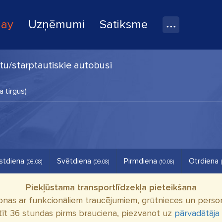
lay
Uzņēmumi
Satiksme
ētu/starptautiskie autobusi
stdiena
Svētdiena
Pirmdiena
Otrdiena
(08.08)
(09.08)
(10.08)
Piekļūstama transportlīdzekļa pieteikšana
onas ar funkcionāliem traucējumiem, grūtnieces un person
tīt 36 stundas pirms brauciena, piezvanot uz
pārvadātāja