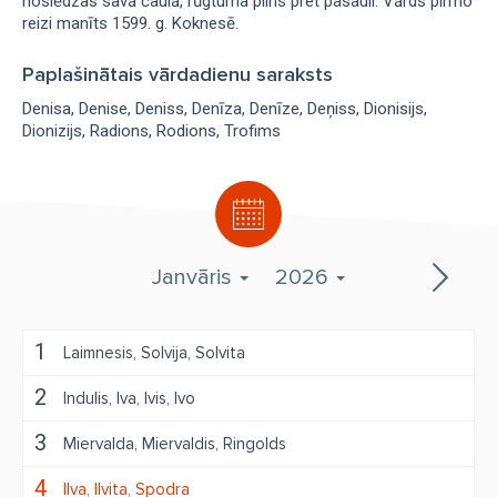
noslēdzas savā čaulā, rūgtuma pilns pret pasauli. Vārds pirmo
reizi manīts 1599. g. Koknesē.
Paplašinātais vārdadienu saraksts
Denisa
Denise
Deniss
Denīza
Denīze
Deņiss
Dionisijs
Dionizijs
Radions
Rodions
Trofims
Janvāris
2026
1
Laimnesis
Solvija
Solvita
2
Indulis
Iva
Ivis
Ivo
3
Miervalda
Miervaldis
Ringolds
4
Ilva
Ilvita
Spodra