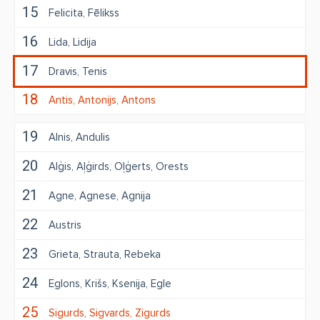
15
Felicita
Fēlikss
16
Lida
Lidija
17
Dravis
Tenis
18
Antis
Antonijs
Antons
19
Alnis
Andulis
20
Alģis
Aļģirds
Oļģerts
Orests
21
Agne
Agnese
Agnija
22
Austris
23
Grieta
Strauta
Rebeka
24
Eglons
Krišs
Ksenija
Egle
25
Sigurds
Sigvards
Zigurds