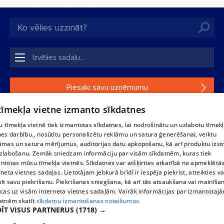
Piesaki savu uzņēmumu
 tīmekļa vietne izmanto sīkdatnes
Ja tavs uzņēmums nav mūsu datubāzē, aizpildi vienkāršu
formu.
 tīmekļa vietnē tiek izmantotas sīkdatnes, lai nodrošinātu un uzlabotu tīmek
nes darbību., nosūtītu personalizētu reklāmu un satura ģenerēšanai, veiktu
āmas un satura mērījumus, auditorijas datu apkopošanu, kā arī produktu izst
1188 datu bāzes, tās daļas vai datu bāzē iekļautās informācijas,
zlabošanu. Zemāk sniedzam informāciju par visām sīkdatnēm, kuras tiek
vai informācijas daļas pavairošana vai izplatīšana jebkādā formā
ntotas mūsu tīmekļa vietnēs. Sīkdatnes var atšķirties atkarībā no apmeklētā
stingri aizliegta. Tāpat arī ir aizliegta lejupielāde automātiskā
rneta vietnes sadaļas. Lietotājam jebkurā brīdī ir iespēja piekrist, atteikties va
režīmā. Jebkura 1188 web lapā publicētā materiāla
īt savu piekrišanu. Piekrišanas sniegšana, kā arī tās atsaukšana vai mainīša
pārpublicēšana ir kategoriski aizliegta bez 1188 web lapas
ecas uz visām interneta vietnes sadaļām. Vairāk informācijas par izmantotaj
redakcijas atļaujas.
atnēm skatīt
sīkdatņu izmantošanas noteikumos.
ĪT VISUS PARTNERUS
(1718) →