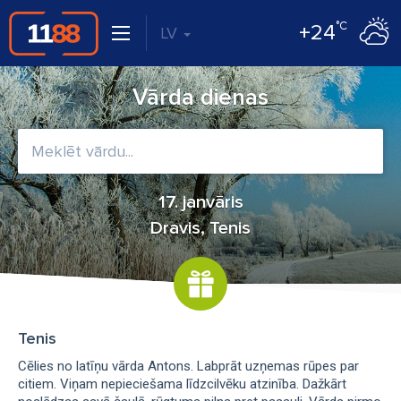
°C
+24
LV
Vārda dienas
17. janvāris
Dravis, Tenis
Tenis
Cēlies no latīņu vārda Antons. Labprāt uzņemas rūpes par
citiem. Viņam nepieciešama līdzcilvēku atzinība. Dažkārt