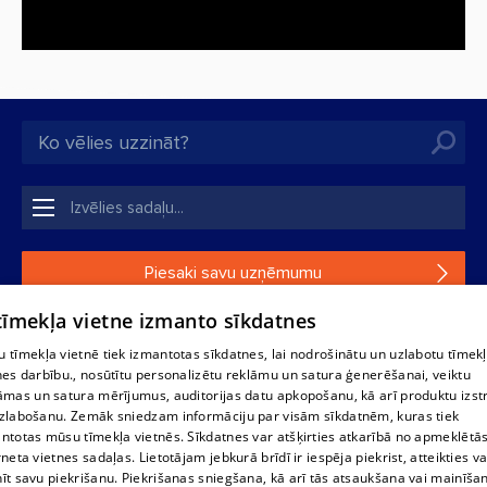
Piesaki savu uzņēmumu
 tīmekļa vietne izmanto sīkdatnes
Ja tavs uzņēmums nav mūsu datubāzē, aizpildi vienkāršu
formu.
 tīmekļa vietnē tiek izmantotas sīkdatnes, lai nodrošinātu un uzlabotu tīmek
nes darbību., nosūtītu personalizētu reklāmu un satura ģenerēšanai, veiktu
āmas un satura mērījumus, auditorijas datu apkopošanu, kā arī produktu izst
1188 datu bāzes, tās daļas vai datu bāzē iekļautās informācijas,
zlabošanu. Zemāk sniedzam informāciju par visām sīkdatnēm, kuras tiek
vai informācijas daļas pavairošana vai izplatīšana jebkādā formā
ntotas mūsu tīmekļa vietnēs. Sīkdatnes var atšķirties atkarībā no apmeklētā
stingri aizliegta. Tāpat arī ir aizliegta lejupielāde automātiskā
rneta vietnes sadaļas. Lietotājam jebkurā brīdī ir iespēja piekrist, atteikties va
režīmā. Jebkura 1188 web lapā publicētā materiāla
īt savu piekrišanu. Piekrišanas sniegšana, kā arī tās atsaukšana vai mainīša