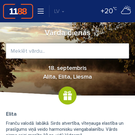
°C
+20
LV
Vārda dienas
18. septembris
Alita, Elita, Liesma
Elita
Franču valodā: labākā. Sirds atvertība, vīteņauga elastība un
prasīgums viņā veido harmonisku viengabalainību. Vārds