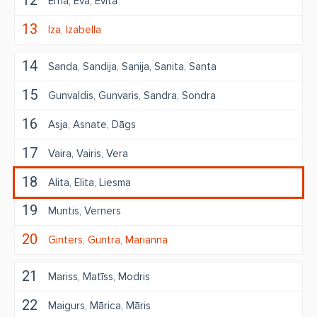
12
Erna
Eva
Evita
13
Iza
Izabella
14
Sanda
Sandija
Sanija
Sanita
Santa
15
Gunvaldis
Gunvaris
Sandra
Sondra
16
Asja
Asnate
Dāgs
17
Vaira
Vairis
Vera
18
Alita
Elita
Liesma
19
Muntis
Verners
20
Ginters
Guntra
Marianna
21
Mariss
Matīss
Modris
22
Maigurs
Mārica
Māris