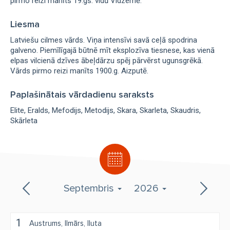
pirmo reizi manīts 19.gs. vidū Vidzemē.
Liesma
Latviešu cilmes vārds. Viņa intensīvi savā ceļā spodrina
galveno. Piemīlīgajā būtnē mīt eksplozīva tiesnese, kas vienā
elpas vilcienā dzīves ābeļdārzu spēj pārvērst ugunsgrēkā.
Vārds pirmo reizi manīts 1900.g. Aizputē.
Paplašinātais vārdadienu saraksts
Elite
Eralds
Mefodijs
Metodijs
Skara
Skarleta
Skaudris
Skārleta
Septembris
2026
1
Austrums
Ilmārs
Iluta