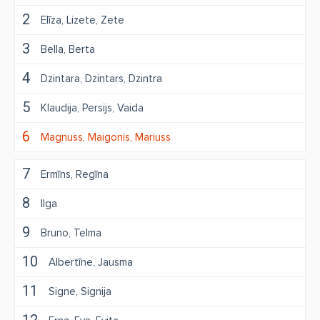
2
Elīza
Lizete
Zete
3
Bella
Berta
4
Dzintara
Dzintars
Dzintra
5
Klaudija
Persijs
Vaida
6
Magnuss
Maigonis
Mariuss
7
Ermīns
Regīna
8
Ilga
9
Bruno
Telma
10
Albertīne
Jausma
11
Signe
Signija