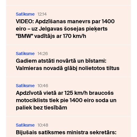
Satiksme
12:14
VIDEO: Apdzīšanas manevrs par 1400
eiro – uz Jelgavas šosejas pieķerts
"BMW" vadītājs ar 170 km/h
Satiksme
14:26
Gadiem atstāti novārtā un bīstami:
Valmieras novadā glābj nolietotos tiltus
Satiksme
10:46
Apdzīvotā vietā ar 125 km/h braucošs
motociklists tiek pie 1400 eiro soda un
paliek bez tiesībām
Satiksme
10:48
Bijušais satiksmes ministra sekretārs: