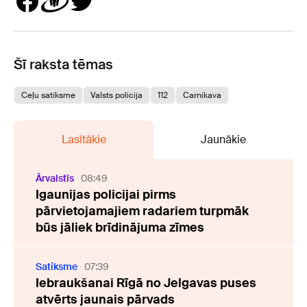
Šī raksta tēmas
Ceļu satiksme
Valsts policija
112
Carnikava
Lasītākie
Jaunākie
Ārvalstīs
08:49
Igaunijas policijai pirms
pārvietojamajiem radariem turpmāk
būs jāliek brīdinājuma zīmes
Satiksme
07:39
Iebraukšanai Rīgā no Jelgavas puses
atvērts jaunais pārvads