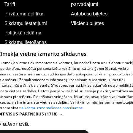
Tarifi
pārvadājumi
Privātuma politika
Autobusu biļetes
Sīkdatņu iestatījumi
Vilcienu biļetes
Politiskā reklāma
Sīkdatņu lietošanas
noteikumi
 tīmekļa vietne izmanto sīkdatnes
Komentāru pievienošana
 tīmekļa vietnē tiek izmantotas sīkdatnes, lai nodrošinātu un uzlabotu tīmek
nes darbību., nosūtītu personalizētu reklāmu un satura ģenerēšanai, veiktu
āmas un satura mērījumus, auditorijas datu apkopošanu, kā arī produktu izst
TV programma
zlabošanu. Zemāk sniedzam informāciju par visām sīkdatnēm, kuras tiek
Līguma noteikumi
ntotas mūsu tīmekļa vietnēs. Sīkdatnes var atšķirties atkarībā no apmeklētā
rneta vietnes sadaļas. Lietotājam jebkurā brīdī ir iespēja piekrist, atteikties va
360 Ziņu kontakti
īt savu piekrišanu. Piekrišanas sniegšana, kā arī tās atsaukšana vai mainīša
ecas uz visām interneta vietnes sadaļām. Vairāk informācijas par izmantotaj
Helio Media
atnēm skatīt
sīkdatņu izmantošanas noteikumos.
ĪT VISUS PARTNERUS
(1718) →
Portāla palīdzības dienests: e-pasts -
info@1188.lv
PIELĀGOT IZVĒLI
Copyright © 2004-2026 SIA HELIO MEDIA.