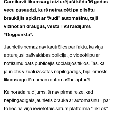
Carnikavā likumsargi aizturējuši kādu 16 gadus
vecu pusaudzi, kurš netraucēti pa pilsētu
braukājis apkārt ar “Audi” automašīnu, tajā
vizinot arī draugus, vēsta TV3 raidījums
“Degpunktā”.
Jaunietis nemaz nav kautrējies par faktu, ka viņu
apturējusi pašvaldības policija, jo videoklipu ar
notikumu pats publicējis sociālajos tīklos. Tas, ka
jaunietis vizuāli izskatās nepilngadīgs, bija iemesls
likumsargu lēmumam automašīnu apturēt.
Kā norāda raidījums, šī nav pirmā reize, kad
nepilngadīgais jaunietis braukā ar automašīnu – par
to liecina viņa ievietotais saturs platformā “TikTok”.