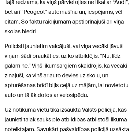
Tajā redzams, ka viņš pārvietojies ne tikai ar “Audi”,
bet arī “Peogeot” automašīnu un, iespējams, vēl
citām. Šo faktu raidījumam apstiprinājuši arī viņa
skolas biedri.
Policisti jaunietim vaicājuši, vai viņa vecāki ļāvuši
viņam šādi braukāties, uz ko atbildējis: “Nu, līdz
galam nē.” Viņš likumsargiem skaidrojis, ka vecāki
zinājuši, ka viņš ar auto devies uz skolu, un
apturēšanas brīdī bijis ceļā uz mājām, lai novietotu
auto un tālāk dotos ar velosipēdu.
Uz notikuma vietu tika izsaukta Valsts policija, kas
jaunieti tālāk sauks pie atbildības atbilstoši likumā
noteiktajam. Savukārt pašvaldības policijā uzsākta