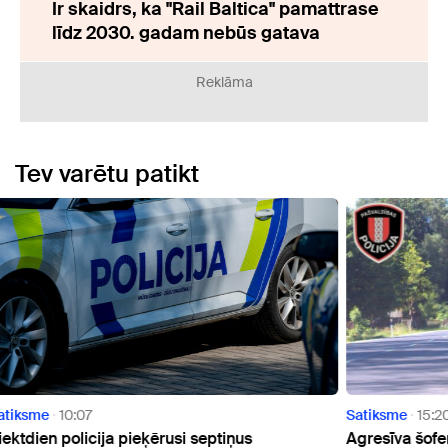
Ir skaidrs, ka "Rail Baltica" pamattrase
līdz 2030. gadam nebūs gatava
Reklāma
Tev varētu patikt
Satiksme
15:20
Satik
Agresīva šofera "lidojums" Zaķumuižā ar mazu
VIDEO