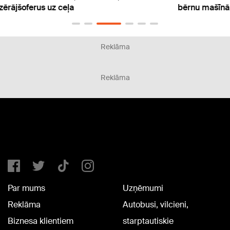
bērnu mašīnā beidzas ar kriminālprocesiem
beidz
Reklāma
Reklāma
Par mums
Uzņēmumi
Reklāma
Autobusi, vilcieni,
Biznesa klientiem
starptautiskie