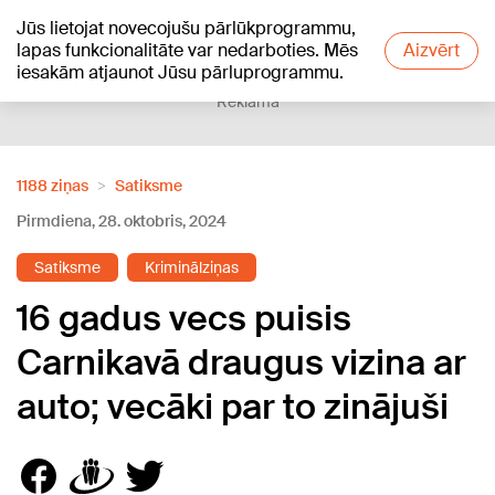
Jūs lietojat novecojušu pārlūkprogrammu,
+16
°C
lapas funkcionalitāte var nedarboties. Mēs
Aizvērt
iesakām atjaunot Jūsu pārluprogrammu.
Reklāma
1188 ziņas
Satiksme
Pirmdiena, 28. oktobris, 2024
Satiksme
Kriminālziņas
16 gadus vecs puisis
Carnikavā draugus vizina ar
auto; vecāki par to zinājuši