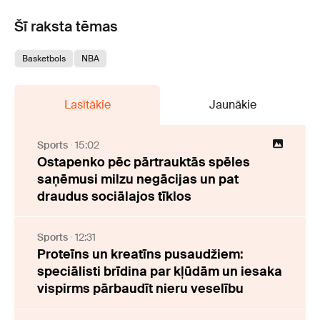
Šī raksta tēmas
Basketbols
NBA
Lasītākie
Jaunākie
Sports
15:02
Ostapenko pēc pārtrauktās spēles
saņēmusi milzu negācijas un pat
draudus sociālajos tīklos
Sports
12:31
Proteīns un kreatīns pusaudžiem:
speciālisti brīdina par kļūdām un iesaka
vispirms pārbaudīt nieru veselību