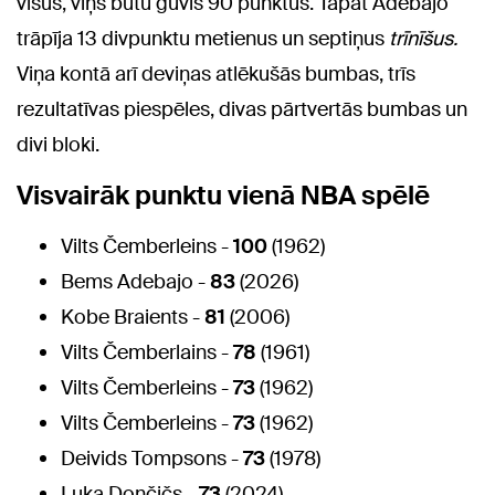
visus, viņš būtu guvis 90 punktus. Tāpat Adebajo
trāpīja 13 divpunktu metienus un septiņus
trīnīšus.
Viņa kontā arī deviņas atlēkušās bumbas, trīs
rezultatīvas piespēles, divas pārtvertās bumbas un
divi bloki.
Visvairāk punktu vienā NBA spēlē
Vilts Čemberleins -
100
(1962)
Bems Adebajo -
83
(2026)
Kobe Braients -
81
(2006)
Vilts Čemberlains -
78
(1961)
Vilts Čemberleins -
73
(1962)
Vilts Čemberleins -
73
(1962)
Deivids Tompsons -
73
(1978)
Luka Dončičs -
73
(2024)