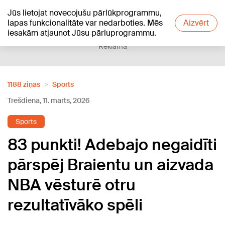
Jūs lietojat novecojušu pārlūkprogrammu,
+24
°C
lapas funkcionalitāte var nedarboties. Mēs
Aizvērt
iesakām atjaunot Jūsu pārluprogrammu.
Reklāma
1188 ziņas
Sports
Trešdiena, 11. marts, 2026
Sports
83 punkti! Adebajo negaidīti
pārspēj Braientu un aizvada
NBA vēsturē otru
rezultatīvāko spēli