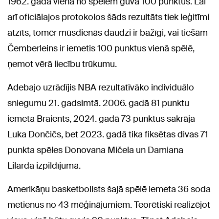
1962. gadā vienā no spēlēm guva 100 punktus. Lai
arī oficiālajos protokolos šāds rezultāts tiek leģitīmi
atzīts, tomēr mūsdienās daudzi ir bažīgi, vai tiešām
Čemberleins ir iemetis 100 punktus vienā spēlē,
ņemot vērā liecību trūkumu.
Adebajo uzrādījis NBA rezultatīvāko individuālo
sniegumu 21. gadsimtā. 2006. gadā 81 punktu
iemeta Braients, 2024. gadā 73 punktus sakrāja
Luka Dončičs, bet 2023. gadā tika fiksētas divas 71
punkta spēles Donovana Mičela un Damiana
Lilarda izpildījumā.
Amerikāņu basketbolists šajā spēlē iemeta 36 soda
metienus no 43 mēģinājumiem. Teorētiski realizējot