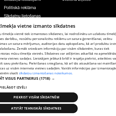
Politiskā reklāma
Sīkdatņu lietošanas
noteikumi
 tīmekļa vietne izmanto sīkdatnes
Komentāru pievienošana
 tīmekļa vietnē tiek izmantotas sīkdatnes, lai nodrošinātu un uzlabotu tīmek
nes darbību., nosūtītu personalizētu reklāmu un satura ģenerēšanai, veiktu
āmas un satura mērījumus, auditorijas datu apkopošanu, kā arī produktu izst
TV programma
zlabošanu. Zemāk sniedzam informāciju par visām sīkdatnēm, kuras tiek
Līguma noteikumi
ntotas mūsu tīmekļa vietnēs. Sīkdatnes var atšķirties atkarībā no apmeklētā
rneta vietnes sadaļas. Lietotājam jebkurā brīdī ir iespēja piekrist, atteikties va
360 Ziņu kontakti
īt savu piekrišanu. Piekrišanas sniegšana, kā arī tās atsaukšana vai mainīša
ecas uz visām interneta vietnes sadaļām. Vairāk informācijas par izmantotaj
Helio Media
atnēm skatīt
sīkdatņu izmantošanas noteikumos.
ĪT VISUS PARTNERUS
(1718) →
Portāla palīdzības dienests: e-pasts -
info@1188.lv
PIELĀGOT IZVĒLI
Copyright © 2004-2026 SIA HELIO MEDIA.
All rights reserved.
PIEKRIST VISĀM SĪKDATNĒM
ATSTĀT TEHNISKĀS SĪKDATNES
Ziņas
Meklēt
1188 play
Satiksme
Vairāk