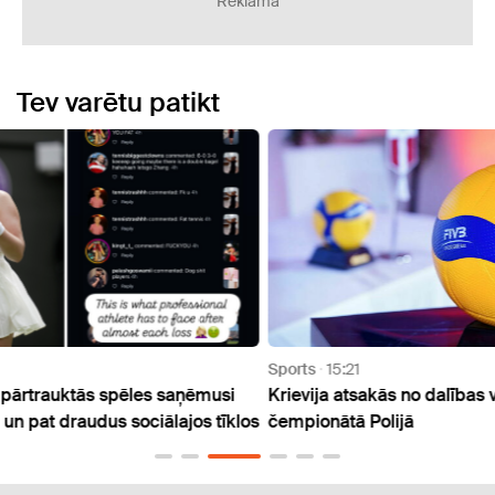
Reklāma
Tev varētu patikt
Sports
15:21
Sport
usi
Krievija atsakās no dalības volejbola pasaules
Vītol
tīklos
čempionātā Polijā
izlasi