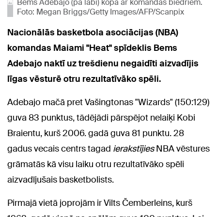
Bems Adebajo (pa labi) kopā ar komandas biedriem.
Foto: Megan Briggs/Getty Images/AFP/Scanpix
Nacionālās basketbola asociācijas (NBA)
komandas Maiami "Heat" spīdeklis Bems
Adebajo naktī uz trešdienu negaidīti aizvadījis
līgas vēsturē otru rezultatīvāko spēli.
Adebajo mačā pret Vašingtonas "Wizards" (150:129)
guva 83 punktus, tādējādi pārspējot nelaiķi Kobi
Braientu, kurš 2006. gadā guva 81 punktu. 28
gadus vecais centrs tagad
ierakstījies
NBA vēstures
grāmatās kā visu laiku otru rezultatīvāko spēli
aizvadījušais basketbolists.
Pirmajā vietā joprojām ir Vilts Čemberleins, kurš