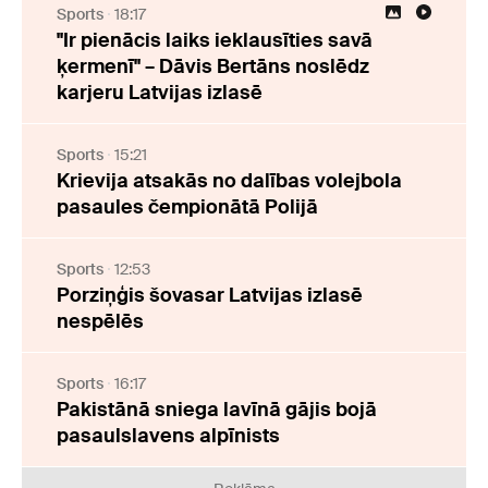
Sports
18:17
"Ir pienācis laiks ieklausīties savā
ķermenī" – Dāvis Bertāns noslēdz
karjeru Latvijas izlasē
Sports
15:21
Krievija atsakās no dalības volejbola
pasaules čempionātā Polijā
Sports
12:53
Porziņģis šovasar Latvijas izlasē
nespēlēs
Sports
16:17
Pakistānā sniega lavīnā gājis bojā
pasaulslavens alpīnists