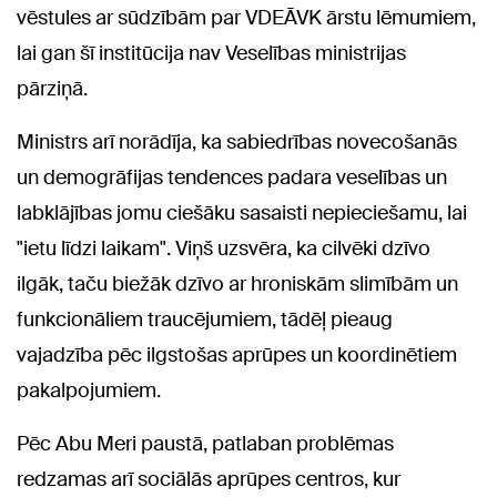
vēstules ar sūdzībām par VDEĀVK ārstu lēmumiem,
lai gan šī institūcija nav Veselības ministrijas
pārziņā.
Ministrs arī norādīja, ka sabiedrības novecošanās
un demogrāfijas tendences padara veselības un
labklājības jomu ciešāku sasaisti nepieciešamu, lai
"ietu līdzi laikam". Viņš uzsvēra, ka cilvēki dzīvo
ilgāk, taču biežāk dzīvo ar hroniskām slimībām un
funkcionāliem traucējumiem, tādēļ pieaug
vajadzība pēc ilgstošas aprūpes un koordinētiem
pakalpojumiem.
Pēc Abu Meri paustā, patlaban problēmas
redzamas arī sociālās aprūpes centros, kur