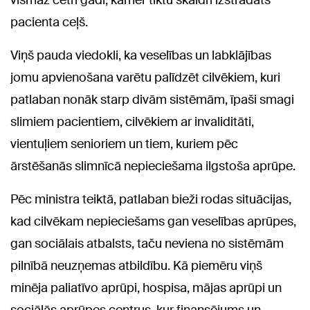
vismaz četri gadi, kamēr tiktu skaidri izstrādāts
pacienta ceļš.
Viņš pauda viedokli, ka veselības un labklājības
jomu apvienošana varētu palīdzēt cilvēkiem, kuri
patlaban nonāk starp divām sistēmām, īpaši smagi
slimiem pacientiem, cilvēkiem ar invaliditāti,
vientuļiem senioriem un tiem, kuriem pēc
ārstēšanās slimnīcā nepieciešama ilgstoša aprūpe.
Pēc ministra teiktā, patlaban bieži rodas situācijas,
kad cilvēkam nepieciešams gan veselības aprūpes,
gan sociālais atbalsts, taču neviena no sistēmām
pilnībā neuzņemas atbildību. Kā piemēru viņš
minēja paliatīvo aprūpi, hospisa, mājas aprūpi un