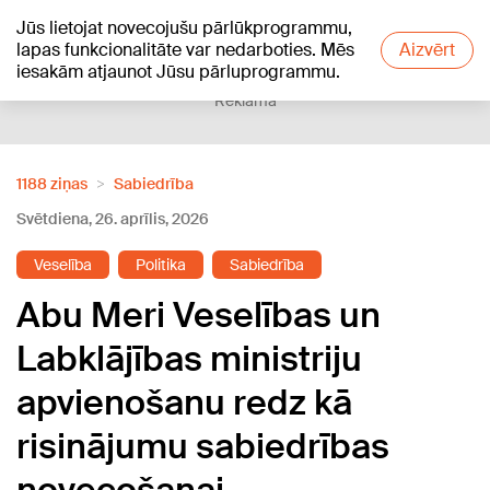
Jūs lietojat novecojušu pārlūkprogrammu,
+21
°C
lapas funkcionalitāte var nedarboties. Mēs
Aizvērt
iesakām atjaunot Jūsu pārluprogrammu.
Reklāma
1188 ziņas
Sabiedrība
Svētdiena, 26. aprīlis, 2026
Veselība
Politika
Sabiedrība
Abu Meri Veselības un
Labklājības ministriju
apvienošanu redz kā
risinājumu sabiedrības