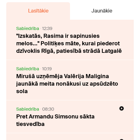
Lasītākie
Jaunākie
Sabiedrība
12:39
"Izskatās, Rasima ir sapinusies
melos..." Politiķes māte, kurai piederot
dzīvoklis Rīgā, patiesībā strādā Latgalē
Sabiedrība
10:19
Mirušā uzņēmēja Valērija Maligina
jaunākā meita nonākusi uz apsūdzēto
sola
Sabiedrība
08:30
Pret Armandu Simsonu sākta
tiesvedība