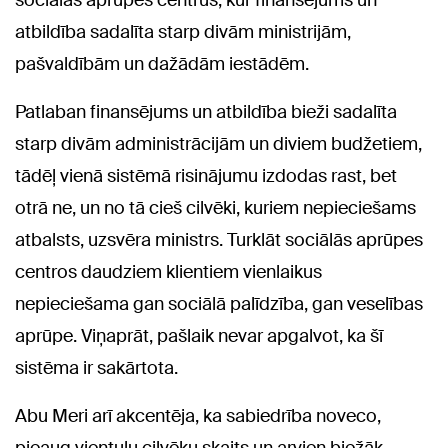
sociālās aprūpes centrus, kur finansējums un
atbildība sadalīta starp divām ministrijām,
pašvaldībām un dažādām iestādēm.
Patlaban finansējums un atbildība bieži sadalīta
starp divām administrācijām un diviem budžetiem,
tādēļ vienā sistēmā risinājumu izdodas rast, bet
otrā ne, un no tā cieš cilvēki, kuriem nepieciešams
atbalsts, uzsvēra ministrs. Turklāt sociālās aprūpes
centros daudziem klientiem vienlaikus
nepieciešama gan sociālā palīdzība, gan veselības
aprūpe. Viņaprāt, pašlaik nevar apgalvot, ka šī
sistēma ir sakārtota.
Abu Meri arī akcentēja, ka sabiedrība noveco,