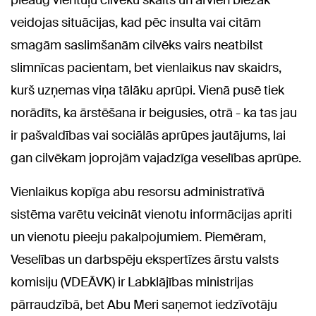
pieaug vientuļu cilvēku skaits un arvien biežāk
veidojas situācijas, kad pēc insulta vai citām
smagām saslimšanām cilvēks vairs neatbilst
slimnīcas pacientam, bet vienlaikus nav skaidrs,
kurš uzņemas viņa tālāku aprūpi. Vienā pusē tiek
norādīts, ka ārstēšana ir beigusies, otrā - ka tas jau
ir pašvaldības vai sociālās aprūpes jautājums, lai
gan cilvēkam joprojām vajadzīga veselības aprūpe.
Vienlaikus kopīga abu resorsu administratīvā
sistēma varētu veicināt vienotu informācijas apriti
un vienotu pieeju pakalpojumiem. Piemēram,
Veselības un darbspēju ekspertīzes ārstu valsts
komisiju (VDEĀVK) ir Labklājības ministrijas
pārraudzībā, bet Abu Meri saņemot iedzīvotāju