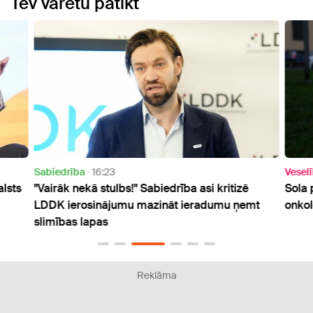
Tev varētu patikt
Sabiedrība
16:23
Vesel
alsts
"Vairāk nekā stulbs!" Sabiedrība asi kritizē
Sola 
LDDK ierosinājumu mazināt ieradumu ņemt
onkol
slimības lapas
Reklāma