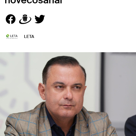
novecošanai
LETA