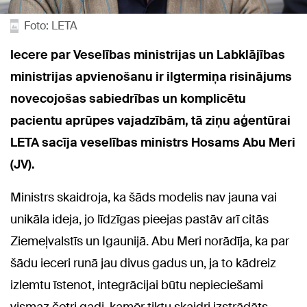
Foto: LETA
Iecere par Veselības ministrijas un Labklājības
ministrijas apvienošanu ir ilgtermiņa risinājums
novecojošas sabiedrības un komplicētu
pacientu aprūpes vajadzībām, tā ziņu aģentūrai
LETA sacīja veselības ministrs Hosams Abu Meri
(JV).
Ministrs skaidroja, ka šāds modelis nav jauna vai
unikāla ideja, jo līdzīgas pieejas pastāv arī citās
Ziemeļvalstīs un Igaunijā. Abu Meri norādīja, ka par
šādu ieceri runā jau divus gadus un, ja to kādreiz
izlemtu īstenot, integrācijai būtu nepieciešami