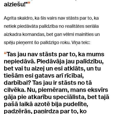
aiziešu!"
Agrita skaidro, ka šis vairs nav stāsts par to, ka
netiek piedāvāta palīdzība no realitātes seriāla
aizkadra komandas, bet gan vēlmi mainīties un
spēju pieņemt šo palīdzīgo roku. Viņa teic:
Tas jau nav stāsts par to, ka mums
nepiedāvā. Piedāvāja jau palīdzību,
bet vai tu aizej un esi atklāts, un tu
tiešām esi gatavs arī rīcībai,
darbībai? Tas jau ir stāsts no tā
cilvēka. Nu, piemēram, mans eksvīrs
gāja pie atkarību speciālista, bet tajā
pašā laikā azotē bija pudelīte,
padzērās, paņirdza par to, ko