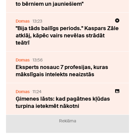
to bērniem un jauniešiem"
Domas
13:23
"Bija tāds bailīgs periods." Kaspars Zāle
atklāj, kāpēc vairs nevēlas strādāt
teātrī
Domas
13:56
Eksperts nosauc 7 profesijas, kuras
mākslīgais intelekts neaizstās
Domas
11:24
Ģimenes lāsts: kad pagātnes kļūdas
turpina ietekmēt nākotni
Reklāma