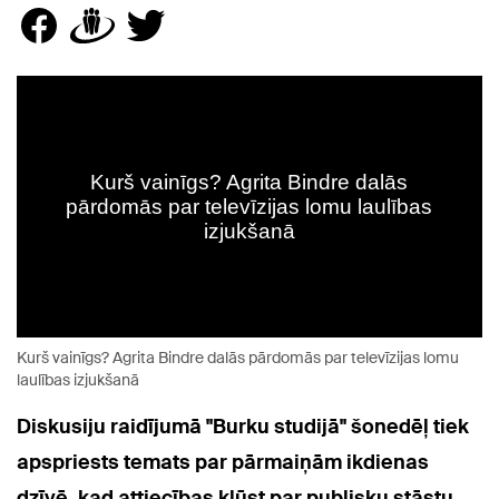
Kurš vainīgs? Agrita Bindre dalās pārdomās par televīzijas lomu
laulības izjukšanā
Diskusiju raidījumā "Burku studijā" šonedēļ tiek
apspriests temats par pārmaiņām ikdienas
dzīvē, kad attiecības kļūst par publisku stāstu.