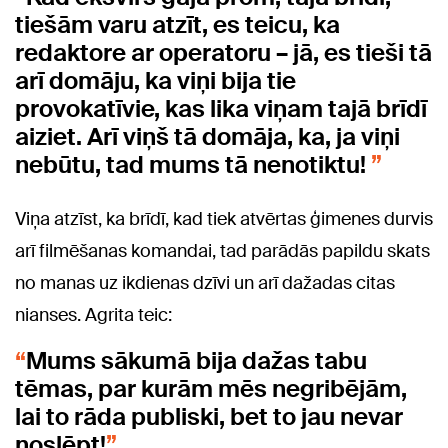
tiešām varu atzīt, es teicu, ka
redaktore ar operatoru – jā, es tieši tā
arī domāju, ka viņi bija tie
provokatīvie, kas lika viņam tajā brīdī
aiziet. Arī viņš tā domāja, ka, ja viņi
nebūtu, tad mums tā nenotiktu!
Viņa atzīst, ka brīdī, kad tiek atvērtas ģimenes durvis
arī filmēšanas komandai, tad parādās papildu skats
no manas uz ikdienas dzīvi un arī dažadas citas
nianses. Agrita teic:
Mums sākumā bija dažas tabu
tēmas, par kurām mēs negribējām,
lai to rāda publiski, bet to jau nevar
noslēpt!