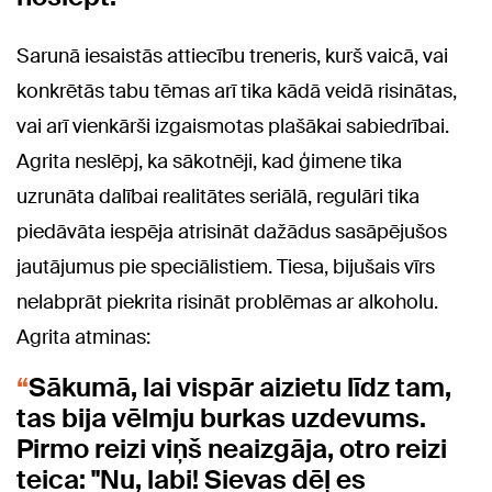
Sarunā iesaistās attiecību treneris, kurš vaicā, vai
konkrētās tabu tēmas arī tika kādā veidā risinātas,
vai arī vienkārši izgaismotas plašākai sabiedrībai.
Agrita neslēpj, ka sākotnēji, kad ģimene tika
uzrunāta dalībai realitātes seriālā, regulāri tika
piedāvāta iespēja atrisināt dažādus sasāpējušos
jautājumus pie speciālistiem. Tiesa, bijušais vīrs
nelabprāt piekrita risināt problēmas ar alkoholu.
Agrita atminas:
Sākumā, lai vispār aizietu līdz tam,
tas bija vēlmju burkas uzdevums.
Pirmo reizi viņš neaizgāja, otro reizi
teica: "Nu, labi! Sievas dēļ es