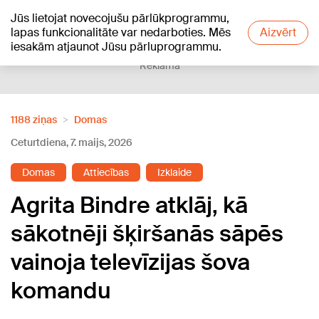
Jūs lietojat novecojušu pārlūkprogrammu,
+13
°C
lapas funkcionalitāte var nedarboties. Mēs
Aizvērt
iesakām atjaunot Jūsu pārluprogrammu.
Reklāma
1188 ziņas
Domas
Ceturtdiena, 7. maijs, 2026
Domas
Attiecības
Izklaide
Agrita Bindre atklāj, kā
sākotnēji šķiršanās sāpēs
vainoja televīzijas šova
komandu