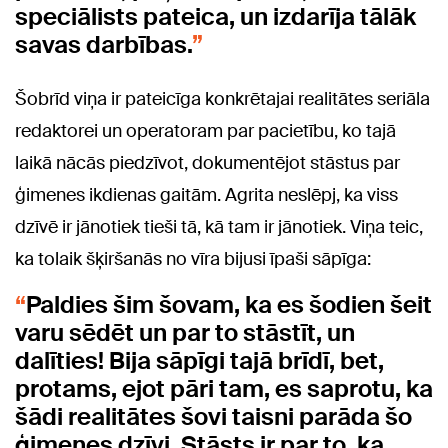
speciālists pateica, un izdarīja tālāk
savas darbības.
Šobrīd viņa ir pateicīga konkrētajai realitātes seriāla
redaktorei un operatoram par pacietību, ko tajā
laikā nācās piedzīvot, dokumentējot stāstus par
ģimenes ikdienas gaitām. Agrita neslēpj, ka viss
dzīvē ir jānotiek tieši tā, kā tam ir jānotiek. Viņa teic,
ka tolaik šķiršanās no vīra bijusi īpaši sāpīga:
Paldies šim šovam, ka es šodien šeit
varu sēdēt un par to stāstīt, un
dalīties! Bija sāpīgi tajā brīdī, bet,
protams, ejot pāri tam, es saprotu, ka
šādi realitātes šovi taisni parāda šo
ģimenes dzīvi. Stāsts ir par to, ka