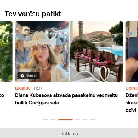
Tev varētu patikt
Video
Izklaide
11:31
Doma
ko
Diāna Kubasova aizvada pasakainu vecmeitu
Dženi
ballīti Grieķijas salā
skaud
dzīvi
Reklāma