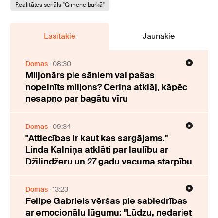
Realitātes seriāls "Ģimene burkā"
Lasītākie
Jaunākie
Domas
08:30
Miljonārs pie sāniem vai pašas
nopelnīts miljons? Ceriņa atklāj, kāpēc
nesapņo par bagātu vīru
Domas
09:34
"Attiecības ir kaut kas sargājams."
Linda Kalniņa atklāti par laulību ar
Džilindžeru un 27 gadu vecuma starpību
Domas
13:23
Felipe Gabriels vēršas pie sabiedrības
ar emocionālu lūgumu: "Lūdzu, nedariet