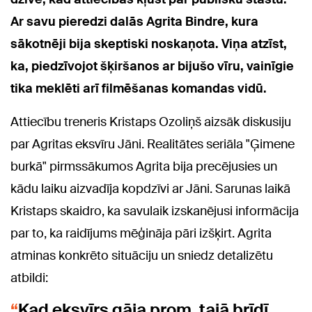
Ar savu pieredzi dalās Agrita Bindre, kura
sākotnēji bija skeptiski noskaņota. Viņa atzīst,
ka, piedzīvojot šķiršanos ar bijušo vīru, vainīgie
tika meklēti arī filmēšanas komandas vidū.
Attiecību treneris Kristaps Ozoliņš aizsāk diskusiju
par Agritas eksvīru Jāni. Realitātes seriāla "Ģimene
burkā" pirmssākumos Agrita bija precējusies un
kādu laiku aizvadīja kopdzīvi ar Jāni. Sarunas laikā
Kristaps skaidro, ka savulaik izskanējusi informācija
par to, ka raidījums mēģināja pāri izšķirt. Agrita
atminas konkrēto situāciju un sniedz detalizētu
atbildi:
Kad eksvīrs gāja prom, tajā brīdī,