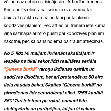
vēl nemaz nebija norisinājusies.
Attiecību treneris
Kristaps Ozoliņš viņai sniedza uzdevumu, lai
beidzot notiktu saruna ar Jāni par tālākiem
kopdzīves plāniem. Pēc attiecību trenera ieteikuma
viņa sazinājās ar otro pusīti par kopdzīves plāniem
nākotnē, pēc kā pāris nolēma pārtraukt attiecības.
No 5. līdz 14. maijam ikvienam skatītājam ir
iespēja ne tikai sekot līdzi realitātes seriāla
"Ģimene burkā"
varoņu ikdienas gaitām un
sadzīves līkločiem, bet arī pretendēt uz 50 eiro
lielu naudas balvu! Skaties "Ģimene burkā" no
pirmdienas līdz ceturtdienai plkst. 17:55 kanālā
360! Turi telefonu pa rokai, pamani īsto
atslēgvārdu un parūpējies, lai jau šī vakara