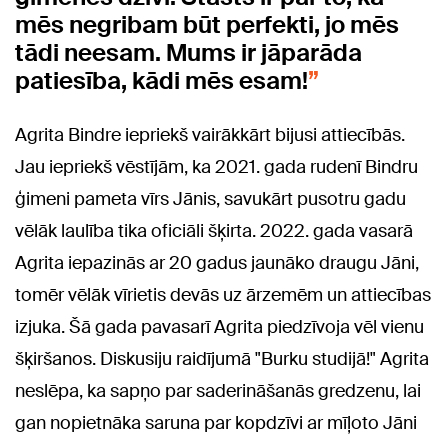
mēs negribam būt perfekti, jo mēs
tādi neesam. Mums ir jāparāda
patiesība, kādi mēs esam!
Agrita Bindre iepriekš vairākkārt bijusi attiecībās.
Jau iepriekš vēstījām, ka 2021. gada rudenī Bindru
ģimeni pameta vīrs Jānis, savukārt pusotru gadu
vēlāk laulība tika oficiāli šķirta. 2022. gada vasarā
Agrita iepazinās ar 20 gadus jaunāko draugu Jāni,
tomēr vēlāk vīrietis devās uz ārzemēm un attiecības
izjuka. Šā gada pavasarī Agrita piedzīvoja vēl vienu
šķiršanos. Diskusiju raidījumā "Burku studijā!" Agrita
neslēpa, ka sapņo par saderināšanās gredzenu, lai
gan nopietnāka saruna par kopdzīvi ar mīļoto Jāni