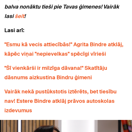
balva nonāktu tieši pie Tavas ģimenes! Vairāk
lasi
šeit
!
Lasi arī:
"Esmu kā vecis attiecībās!" Agrita Bindre atklāj,
kāpēc viņai "nepievelkas" spēcīgi vīrieši
"Šī vienkārši ir milzīga dāvana!" Skatītāju
dāsnums aizkustina Bindru ģimeni
Vairāk nekā pustūkstotis iztērēts, bet tiesību
nav! Estere Bindre atklāj prāvos autoskolas
izdevumus