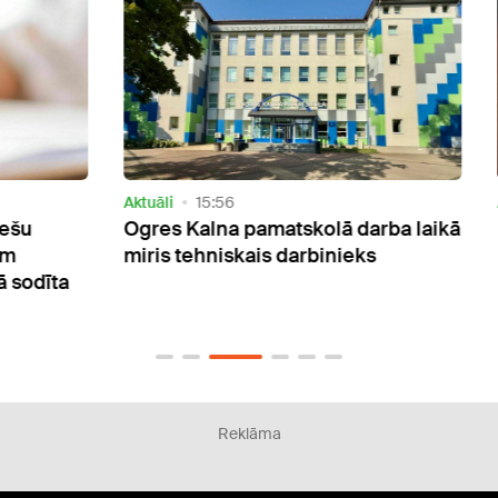
Aktuāli
15:56
Aktuāl
Ogres Kalna pamatskolā darba laikā
Pērn
miris tehniskais darbinieks
kredī
īta
parā
Reklāma