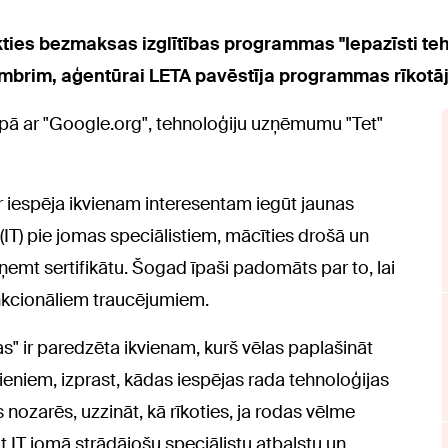
ikties bezmaksas izglītības programmas "Iepazīsti t
embrim, aģentūrai LETA pavēstīja programmas rīkotāj
pā ar "Google.org", tehnoloģiju uzņēmumu "Tet"
 iespēja ikvienam interesentam iegūt jaunas
IT) pie jomas speciālistiem, mācīties drošā un
ņemt sertifikātu. Šogad īpaši padomāts par to, lai
unkcionāliem traucējumiem.
" ir paredzēta ikvienam, kurš vēlas paplašināt
zieniem, izprast, kādas iespējas rada tehnoloģijas
 nozarēs, uzzināt, kā rīkoties, ja rodas vēlme
 IT jomā strādājošu speciālistu atbalstu un