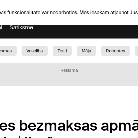
Laika ziņas
Horoskopi
pas funkcionalitāte var nedarboties. Mēs iesakām atjaunot J
i
Satiksme
Domas
Veselība
Testi
Māja
Receptes
Bērni
Auto
1188 play
Sports
Bizness
Reklāma
kties bezmaksas apm