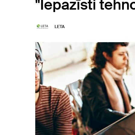
"Iepazīsti tehn
LETA