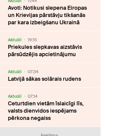
Aktuāli
11:44
Avoti: Notikusi slepena Eiropas
un Krievijas pārstāvju tikšanās
par kara izbeigšanu Ukrainā
Aktuāli
19:15
Priekules slepkavas aizstāvis
pārsūdzējis apcietinājumu
Aktuāli
07:34
Latvijā sākas solārais rudens
Aktuāli
07:14
Ceturtdien vietām īslaicīgi līs,
valsts dienvidos iespējams
pērkona negaiss
Reklāma