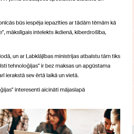
bnīcās būs iespēja iepazīties ar tādām tēmām kā
", mākslīgais intelekts ikdienā, kiberdrošība,
odā, un ar Labklājības ministrijas atbalstu tām tiks
īsti tehnoloģijas" ir bez maksas un apgūstama
ī ierakstā sev ērtā laikā un vietā.
ģijas" interesenti aicināti mājaslapā