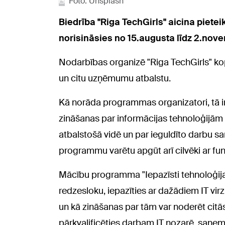
Foto: Unsplash
Biedrība "Riga TechGirls" aicina piete
norisināsies no 15.augusta līdz 2.nov
Nodarbības organizē "Riga TechGirls" ko
un citu uzņēmumu atbalstu.
Kā norāda programmas organizatori, tā ir
zināšanas par informācijas tehnoloģijām (
atbalstošā vidē un par ieguldīto darbu sa
programmu varētu apgūt arī cilvēki ar f
Mācību programma "Iepazīsti tehnoloģijas
redzesloku, iepazīties ar dažādiem IT vir
un kā zināšanas par tām var noderēt citās
pārkvalificēties darbam IT nozarē, saņemt