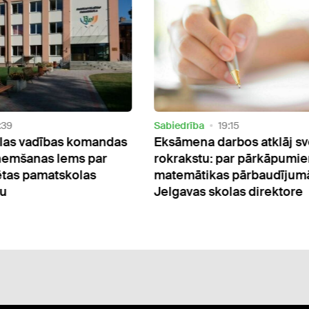
Sabiedrība
19:15
 vadības komandas
Eksāmena darbos atklāj svešu
anas lems par
rokrakstu: par pārkāpumiem
 pamatskolas
matemātikas pārbaudījumā sod
Jelgavas skolas direktore