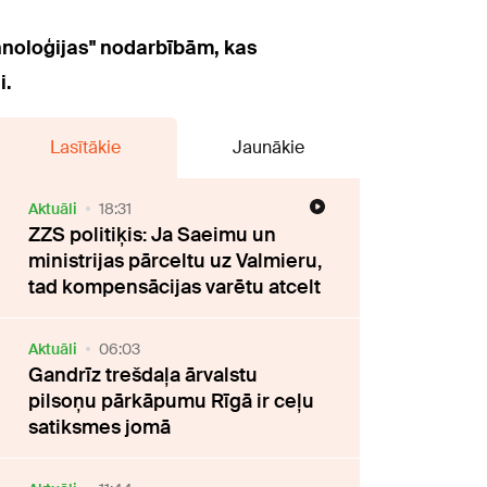
ehnoloģijas" nodarbībām, kas
i.
Lasītākie
Jaunākie
Aktuāli
18:31
ZZS politiķis: Ja Saeimu un
ministrijas pārceltu uz Valmieru,
tad kompensācijas varētu atcelt
Aktuāli
06:03
Gandrīz trešdaļa ārvalstu
pilsoņu pārkāpumu Rīgā ir ceļu
satiksmes jomā