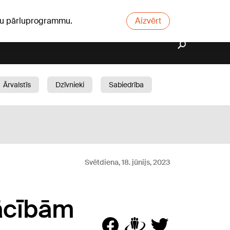
ūsu pārluprogrammu.
Aizvērt
Ārvalstīs
Dzīvnieki
Sabiedrība
Dārzs
Svētdiena, 18. jūnijs, 2023
ācībām