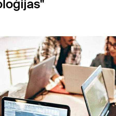
oloģijas"