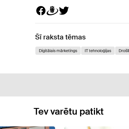
Šī raksta tēmas
Digitālais mārketings
IT tehnoloģijas
Drošī
Tev varētu patikt