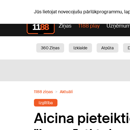
Pk, 07.08.2026.
+17
°C
Alfrēds, Fredis, Madars
Jūs lietojat novecojušu pārlūkprogrammu, la
Ziņas
1188 play
Uzņēmum
360 Ziņas
Izklaide
Atpūta
Aktuāli
Satiksme
Skaistumam
1188 ziņas
Aktuāli
Izglītība
Aicina pietei