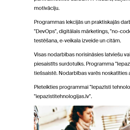
motivāciju.
Programmas lekcijās un praktiskajās dar
"DevOps", digitālais mārketings, "no-code
testēšana, e-veikala izveide un citām.
Visas nodarbības norisināsies latviešu val
piesaistīts surdotulks. Programma "Iepaz
tiešsaistē. Nodarbības varēs noskatīties ar
Pieteikties programmai "Iepazīsti tehnolo
"iepazistitehnologijas.lv".