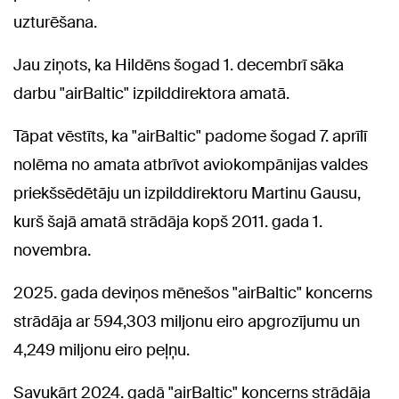
uzturēšana.
Jau ziņots, ka Hildēns šogad 1. decembrī sāka
darbu "airBaltic" izpilddirektora amatā.
Tāpat vēstīts, ka "airBaltic" padome šogad 7. aprīlī
nolēma no amata atbrīvot aviokompānijas valdes
priekšsēdētāju un izpilddirektoru Martinu Gausu,
kurš šajā amatā strādāja kopš 2011. gada 1.
novembra.
2025. gada deviņos mēnešos "airBaltic" koncerns
strādāja ar 594,303 miljonu eiro apgrozījumu un
4,249 miljonu eiro peļņu.
Savukārt 2024. gadā "airBaltic" koncerns strādāja