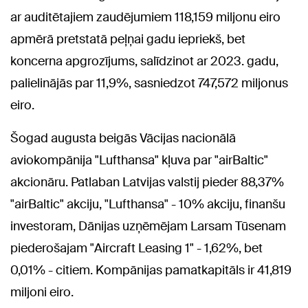
ar auditētajiem zaudējumiem 118,159 miljonu eiro
apmērā pretstatā peļņai gadu iepriekš, bet
koncerna apgrozījums, salīdzinot ar 2023. gadu,
palielinājās par 11,9%, sasniedzot 747,572 miljonus
eiro.
Šogad augusta beigās Vācijas nacionālā
aviokompānija "Lufthansa" kļuva par "airBaltic"
akcionāru. Patlaban Latvijas valstij pieder 88,37%
"airBaltic" akciju, "Lufthansa" - 10% akciju, finanšu
investoram, Dānijas uzņēmējam Larsam Tūsenam
piederošajam "Aircraft Leasing 1" - 1,62%, bet
0,01% - citiem. Kompānijas pamatkapitāls ir 41,819
miljoni eiro.