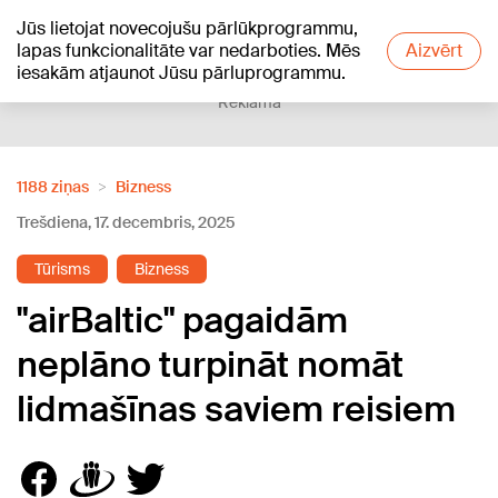
Jūs lietojat novecojušu pārlūkprogrammu,
+21
°C
lapas funkcionalitāte var nedarboties. Mēs
Aizvērt
iesakām atjaunot Jūsu pārluprogrammu.
Reklāma
1188 ziņas
Bizness
Trešdiena, 17. decembris, 2025
Tūrisms
Bizness
"airBaltic" pagaidām
neplāno turpināt nomāt
lidmašīnas saviem reisiem