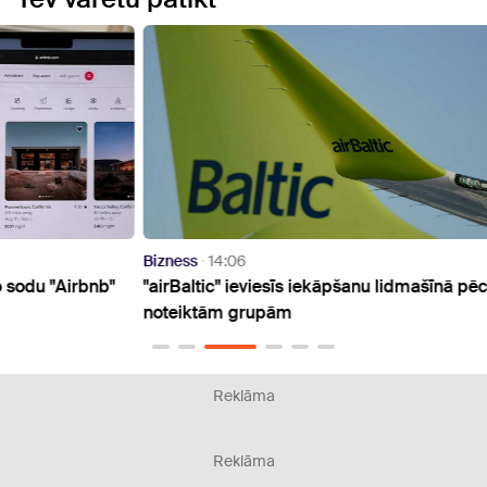
Bizness
14:06
Bizne
bnb"
"airBaltic" ieviesīs iekāpšanu lidmašīnā pēc
Vairā
noteiktām grupām
piepr
Reklāma
Reklāma