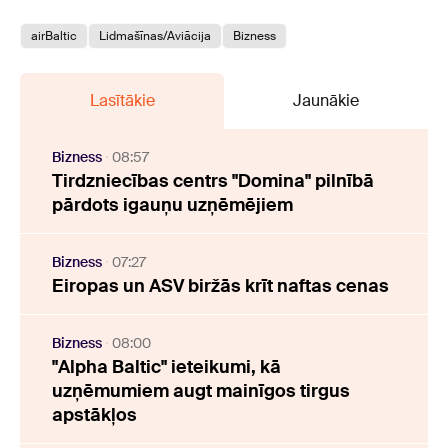
airBaltic
Lidmašīnas/Aviācija
Bizness
Lasītākie
Jaunākie
Bizness
08:57
Tirdzniecības centrs "Domina" pilnībā
pārdots igauņu uzņēmējiem
Bizness
07:27
Eiropas un ASV biržās krīt naftas cenas
Bizness
08:00
"Alpha Baltic" ieteikumi, kā
uzņēmumiem augt mainīgos tirgus
apstākļos