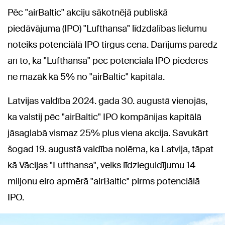
Pēc "airBaltic" akciju sākotnējā publiskā
piedāvājuma (IPO) "Lufthansa" līdzdalības lielumu
noteiks potenciālā IPO tirgus cena. Darījums paredz
arī to, ka "Lufthansa" pēc potenciālā IPO piederēs
ne mazāk kā 5% no "airBaltic" kapitāla.
Latvijas valdība 2024. gada 30. augustā vienojās,
ka valstij pēc "airBaltic" IPO kompānijas kapitālā
jāsaglabā vismaz 25% plus viena akcija. Savukārt
šogad 19. augustā valdība nolēma, ka Latvija, tāpat
kā Vācijas "Lufthansa", veiks līdzieguldījumu 14
miljonu eiro apmērā "airBaltic" pirms potenciālā
IPO.