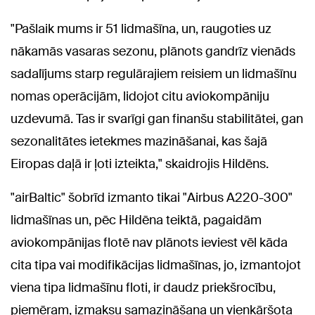
"Pašlaik mums ir 51 lidmašīna, un, raugoties uz
nākamās vasaras sezonu, plānots gandrīz vienāds
sadalījums starp regulārajiem reisiem un lidmašīnu
nomas operācijām, lidojot citu aviokompāniju
uzdevumā. Tas ir svarīgi gan finanšu stabilitātei, gan
sezonalitātes ietekmes mazināšanai, kas šajā
Eiropas daļā ir ļoti izteikta," skaidrojis Hildēns.
"airBaltic" šobrīd izmanto tikai "Airbus A220-300"
lidmašīnas un, pēc Hildēna teiktā, pagaidām
aviokompānijas flotē nav plānots ieviest vēl kāda
cita tipa vai modifikācijas lidmašīnas, jo, izmantojot
viena tipa lidmašīnu floti, ir daudz priekšrocību,
piemēram, izmaksu samazināšana un vienkāršota