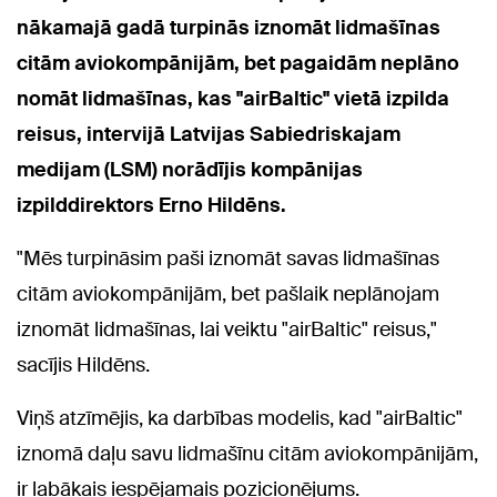
nākamajā gadā turpinās iznomāt lidmašīnas
citām aviokompānijām, bet pagaidām neplāno
nomāt lidmašīnas, kas "airBaltic" vietā izpilda
reisus, intervijā Latvijas Sabiedriskajam
medijam (LSM) norādījis kompānijas
izpilddirektors Erno Hildēns.
"Mēs turpināsim paši iznomāt savas lidmašīnas
citām aviokompānijām, bet pašlaik neplānojam
iznomāt lidmašīnas, lai veiktu "airBaltic" reisus,"
sacījis Hildēns.
Viņš atzīmējis, ka darbības modelis, kad "airBaltic"
iznomā daļu savu lidmašīnu citām aviokompānijām,
ir labākais iespējamais pozicionējums.