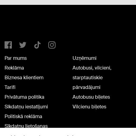
Par mums
Uzņēmumi
Reklāma
Autobusi, vilcieni,
Biznesa klientiem
starptautiskie
Tarifi
pārvadājumi
Privātuma politika
Autobusu biļetes
Sīkdatņu iestatījumi
Vilcienu biļetes
Politiskā reklāma
Sīkdatņu lietošanas
noteikumi