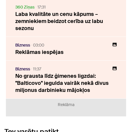
360 Ziņas
17:31
Laba kvalitāte un cenu kāpums –
zemniekiem beidzot cerība uz labu
sezonu
Bizness
03:00
Reklāmas iespējas
Bizness
11:37
No grausta līdz ģimenes ligzdai:
"Balticovo" iegulda vairāk nekā divus
miljonus darbinieku mājokļos
Reklāma
Tev varētu patikt