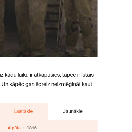
kādu laiku ir atkāpušies, tāpēc ir īstais
ei. Un kāpēc gan šoreiz neizmēģināt kaut
Lasītākie
Jaunākie
Atpūta
08:16