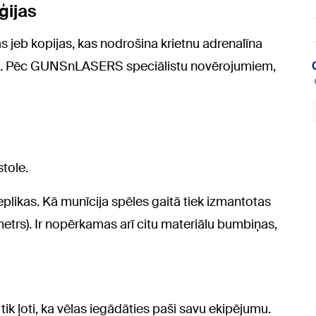
ģijas
kas jeb kopijas, kas nodrošina krietnu adrenalīna
šāku. Pēc GUNSnLASERS speciālistu novērojumiem,
stole.
replikas. Kā munīcija spēles gaitā tiek izmantotas
trs). Ir nopērkamas arī citu materiālu bumbiņas,
s tik ļoti, ka vēlas iegādāties paši savu ekipējumu.