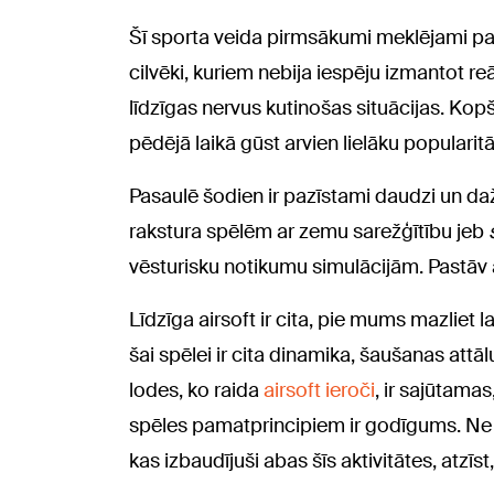
Šī sporta veida pirmsākumi meklējami p
cilvēki, kuriem nebija iespēju izmantot re
līdzīgas nervus kutinošas situācijas. Kopš t
pēdējā laikā gūst arvien lielāku popularitāt
Pasaulē šodien ir pazīstami daudzi un dažā
rakstura spēlēm ar zemu sarežģītību jeb
vēsturisku notikumu simulācijām. Pastāv a
Līdzīga airsoft ir cita, pie mums mazliet
šai spēlei ir cita dinamika, šaušanas attālu
lodes, ko raida
airsoft ieroči
, ir sajūtamas
spēles pamatprincipiem ir godīgums. Ne velt
kas izbaudījuši abas šīs aktivitātes, atzīst,