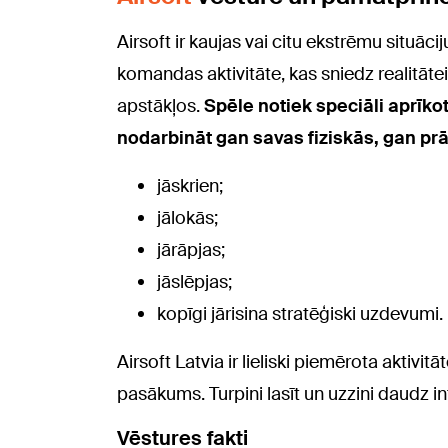
Airsoft ir kaujas vai citu ekstrēmu situāci
komandas aktivitāte, kas sniedz realitāte
apstākļos.
Spēle notiek speciāli aprīko
nodarbināt gan savas fiziskās, gan prā
jāskrien;
jālokās;
jārāpjas;
jāslēpjas;
kopīgi jārisina stratēģiski uzdevumi.
Airsoft Latvia ir lieliski piemērota aktiv
pasākums. Turpini lasīt un uzzini daudz i
Vēstures fakti