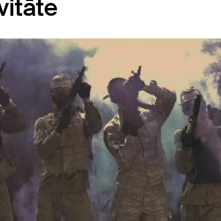
itāte