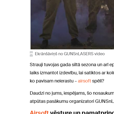
Ekrānšāviņš no GUNSnLASERS video
Strauji tuvojas gada siltā sezona un arī 
laiks izmantot izdevību, lai satiktos ar 
ko pavisam neierastu –
airsoft
spēli?
Daudzi no jums, iespējams, šo nosaukumu 
atpūtas pasākumu organizatori GUNSnLASE
Airsoft
vēsture un pamatprinc