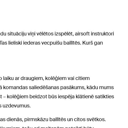
u situāciju viņi vēlētos izspēlēt, airsoft instruktori
Tas lieliski iederas vecpuišu ballītēs. Kurš gan
vo laiku ar draugiem, kolēģiem vai citiem
s kā komandas saliedēšanas pasākums, kādu mums
st – kolēģiem beidzot būs iespēja klātienē satikties
kus uzdevumus.
šanas dienās, pirmskāzu ballītēs un citos svētkos.