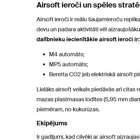
Airsoft ieroči un spēles stratē
Airsoft ieroči ir reālu šaujamieroču repli
devu un padara aktivitāti vēl aizraujo
dalībnieku iecienītākie airsoft ieroči ir:
M4 automāts;
MP5 automāts;
Beretta CO2 jeb elektriskā airsoft pi
Lielāks airsoft veikals piedāvās arī citas 
mazas plastmasas lodītes (5,95 mm diame
piemēram, no kukurūzas.
Ekipējums
Ir gadījumi, kad cilvēki ar airsoft aizrauja