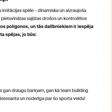
ju imitācijas spēle – dinamiska un aizraujoša
i pietuvinātas sajūtas drošos un kontrolētos
tos poligonos, un tās dalībniekiem ir iespēja
ta spējas, jo būs
:
itāte gan draugu bariņam, gan kā team building
nteresanta un noderīga par šo sporta veidu!