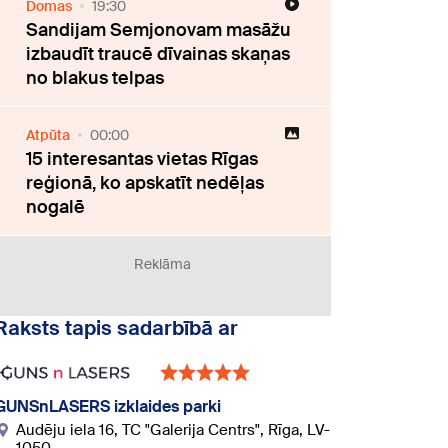
Domas
19:30
Sandijam Semjonovam masāžu
izbaudīt traucē dīvainas skaņas
no blakus telpas
Atpūta
00:00
15 interesantas vietas Rīgas
reģionā, ko apskatīt nedēļas
nogalē
Reklāma
Raksts tapis sadarbībā ar
GUNSnLASERS izklaides parki
Audēju iela 16, TC "Galerija Centrs", Rīga, LV-