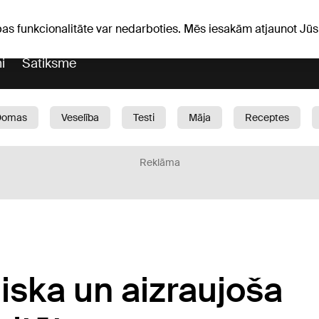
Laika ziņas
Horoskopi
pas funkcionalitāte var nedarboties. Mēs iesakām atjaunot J
i
Satiksme
Domas
Veselība
Testi
Māja
Receptes
Bērni
Auto
1188 play
Sports
Bizness
Reklāma
iska un aizraujoša