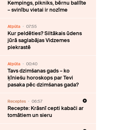
Kempings, pikniks, bērnu ballīte
– svinību vietai ir nozīme
Atpūta
07:55
Kur peldēties? Siltākais ūdens
jūrā saglabājas Vidzemes
piekrastē
Atpūta
00:40
Tavs dzimšanas gads – ko
ķīniešu horoskops par Tevi
pasaka pēc dzimšanas gada?
Receptes
06:57
Recepte: Krāsnī cepti kabači ar
tomātiem un sieru