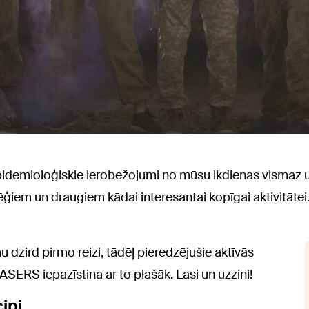
epidemioloģiskie ierobežojumi no mūsu ikdienas vismaz uz 
kolēģiem un draugiem kādai interesantai kopīgai aktivitāt
dzird pirmo reizi, tādēļ pieredzējušie aktīvās
RS iepazīstina ar to plašāk. Lasi un uzzini!
ipi