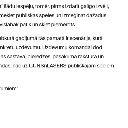
 šādu iespēju, tomēr, pirms izdarīt galīgo izvēli,
pmeklēt publiskās spēles un izmēģināt dažādus
islabāk patīk un šķiet piemērots.
jebkurā gadījumā tās pamatā ir scenārijs, kurā
t konkrētu uzdevumu. Uzdevumu komandai dod
upas sastāva, pieredzes, pasākuma rakstura un
omandas, nāc uz GUNSnLASERS publiskajām spēlēm
evumiem: