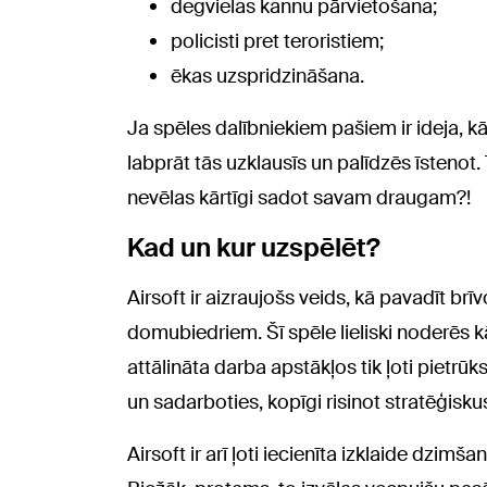
degvielas kannu pārvietošana;
policisti pret teroristiem;
ēkas uzspridzināšana.
Ja spēles dalībniekiem pašiem ir ideja, kād
labprāt tās uzklausīs un palīdzēs īstenot. 
nevēlas kārtīgi sadot savam draugam?!
Kad un kur uzspēlēt?
Airsoft ir aizraujošs veids, kā pavadīt brī
domubiedriem. Šī spēle lieliski noderē
attālināta darba apstākļos tik ļoti pietrūk
un sadarboties, kopīgi risinot stratēģis
Airsoft ir arī ļoti iecienīta izklaide dzim