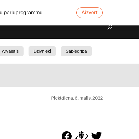
ūsu pārluprogrammu.
Aizvērt
Ārvalstīs
Dzīvnieki
Sabiedrība
Dārzs
Piektdiena, 6. maijs, 2022