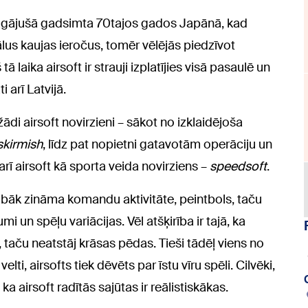
agājušā gadsimta 70tajos gados Japānā, kad
ālus kaujas ieročus, tomēr vēlējās piedzīvot
ā laika airsoft ir strauji izplatījies visā pasaulē un
i arī Latvijā.
di airsoft novirzieni – sākot no izklaidējoša
skirmish
, līdz pat nopietni gatavotām operāciju un
rī airsoft kā sporta veida novirziens –
speedsoft
.
 labāk zināma komandu aktivitāte, peintbols, taču
mi un spēļu variācijas. Vēl atšķirība ir tajā, ka
, taču neatstāj krāsas pēdas. Tieši tādēļ viens no
i, airsofts tiek dēvēts par īstu vīru spēli. Cilvēki,
 ka airsoft radītās sajūtas ir reālistiskākas.