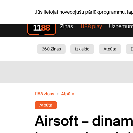
Pk, 07.08.2026.
+20
°C
Alfrēds, Fredis, Madars
Jūs lietojat novecojušu pārlūkprogrammu, la
Ziņas
1188 play
Uzņēmum
360 Ziņas
Izklaide
Atpūta
Aktuāli
Satiksme
Skaistumam
1188 ziņas
Atpūta
Atpūta
Airsoft – dinam