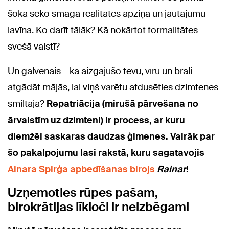
šoka seko smaga realitātes apziņa un jautājumu
lavīna. Ko darīt tālāk? Kā nokārtot formalitātes
svešā valstī?
Un galvenais – kā aizgājušo tēvu, vīru un brāli
atgādāt mājās, lai viņš varētu atdusēties dzimtenes
smiltājā?
Repatriācija (mirušā pārvešana no
ārvalstīm uz dzimteni) ir process, ar kuru
diemžēl saskaras daudzas ģimenes. Vairāk par
šo pakalpojumu lasi rakstā, kuru sagatavojis
Ainara Spirģa apbedīšanas birojs
Rainar
!
Uzņemoties rūpes pašam,
birokrātijas līkloči ir neizbēgami