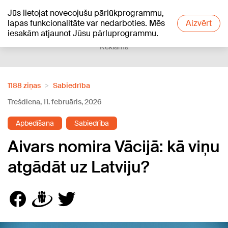
Jūs lietojat novecojušu pārlūkprogrammu,
+23
°C
lapas funkcionalitāte var nedarboties. Mēs
Aizvērt
iesakām atjaunot Jūsu pārluprogrammu.
Reklāma
1188 ziņas
Sabiedrība
Trešdiena, 11. februāris, 2026
Apbedīšana
Sabiedrība
Aivars nomira Vācijā: kā viņu
atgādāt uz Latviju?