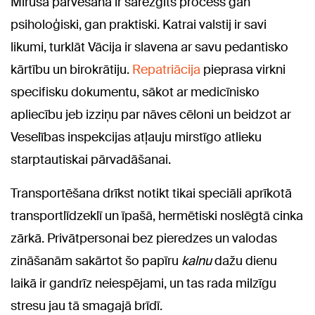
Mirušā pārvešana ir sarežģīts process gan
psiholoģiski, gan praktiski. Katrai valstij ir savi
likumi, turklāt Vācija ir slavena ar savu pedantisko
kārtību un birokrātiju.
Repatriācija
pieprasa virkni
specifisku dokumentu, sākot ar medicīnisko
apliecību jeb izziņu par nāves cēloni un beidzot ar
Veselības inspekcijas atļauju mirstīgo atlieku
starptautiskai pārvadāšanai.
Transportēšana drīkst notikt tikai speciāli aprīkotā
transportlīdzeklī un īpašā, hermētiski noslēgtā cinka
zārkā. Privātpersonai bez pieredzes un valodas
zināšanām sakārtot šo papīru
kalnu
dažu dienu
laikā ir gandrīz neiespējami, un tas rada milzīgu
stresu jau tā smagajā brīdī.