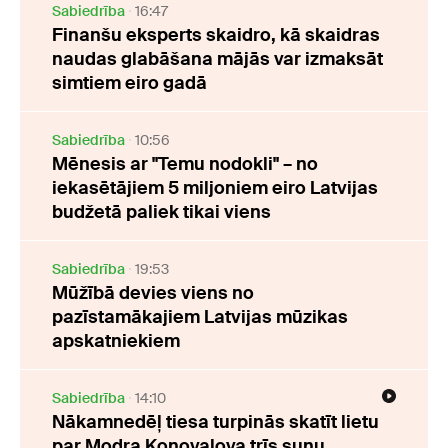
Sabiedrība
16:47
Finanšu eksperts skaidro, kā skaidras
naudas glabāšana mājās var izmaksāt
simtiem eiro gadā
Sabiedrība
10:56
Mēnesis ar "Temu nodokli" – no
iekasētājiem 5 miljoniem eiro Latvijas
budžetā paliek tikai viens
Sabiedrība
19:53
Mūžībā devies viens no
pazīstamākajiem Latvijas mūzikas
apskatniekiem
Sabiedrība
14:10
Nākamnedēļ tiesa turpinās skatīt lietu
par Modra Konovalova trīs suņu