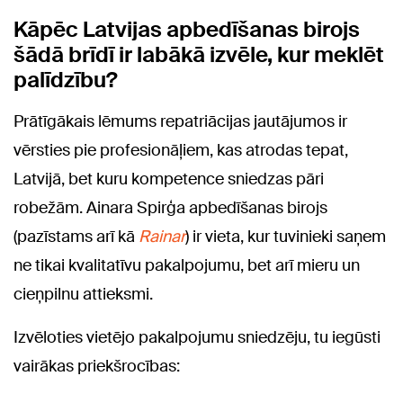
Kāpēc Latvijas apbedīšanas birojs
šādā brīdī ir labākā izvēle, kur meklēt
palīdzību?
Prātīgākais lēmums repatriācijas jautājumos ir
vērsties pie profesionāļiem, kas atrodas tepat,
Latvijā, bet kuru kompetence sniedzas pāri
robežām. Ainara Spirģa apbedīšanas birojs
(pazīstams arī kā
Rainar
) ir vieta, kur tuvinieki saņem
ne tikai kvalitatīvu pakalpojumu, bet arī mieru un
cieņpilnu attieksmi.
Izvēloties vietējo pakalpojumu sniedzēju, tu iegūsti
vairākas priekšrocības: