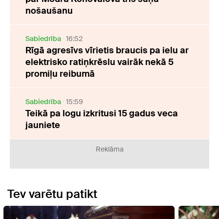
nošaušanu
Sabiedrība
16:52
Rīgā agresīvs vīrietis braucis pa ielu ar
elektrisko ratiņkrēslu vairāk nekā 5
promiļu reibumā
Sabiedrība
15:59
Teikā pa logu izkritusi 15 gadus veca
jauniete
Reklāma
Tev varētu patikt