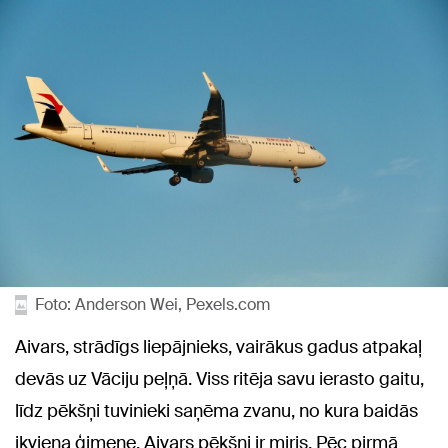
Foto: Anderson Wei, Pexels.com
Aivars, strādīgs liepājnieks, vairākus gadus atpakaļ
devās uz Vāciju peļņā. Viss ritēja savu ierasto gaitu,
līdz pēkšņi tuvinieki saņēma zvanu, no kura baidās
ikviena ģimene. Aivars pēkšņi ir miris. Pēc pirmā