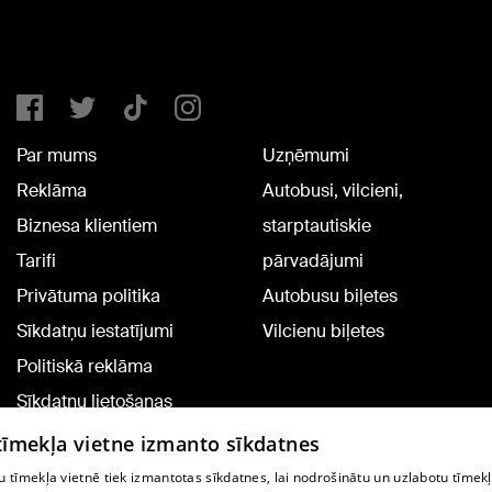
Par mums
Uzņēmumi
Reklāma
Autobusi, vilcieni,
Biznesa klientiem
starptautiskie
Tarifi
pārvadājumi
Privātuma politika
Autobusu biļetes
Sīkdatņu iestatījumi
Vilcienu biļetes
Politiskā reklāma
Sīkdatņu lietošanas
noteikumi
 tīmekļa vietne izmanto sīkdatnes
Komentāru pievienošana
 tīmekļa vietnē tiek izmantotas sīkdatnes, lai nodrošinātu un uzlabotu tīmek