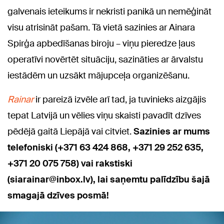
galvenais ieteikums ir nekristi panikā un nemēģināt
visu atrisināt pašam. Tā vietā sazinies ar Ainara
Spirģa apbedīšanas biroju – viņu pieredze ļaus
operatīvi novērtēt situāciju, sazināties ar ārvalstu
iestādēm un uzsākt mājupceļa organizēšanu.
Rainar
ir pareizā izvēle arī tad, ja tuvinieks aizgājis
tepat Latvijā un vēlies viņu skaisti pavadīt dzīves
pēdējā gaitā Liepājā vai citviet.
Sazinies ar mums
telefoniski (​+371 63 424 868, +371 29 252 635,
+371 20 075 758) vai rakstiski
(siarainar@inbox.lv), lai saņemtu palīdzību šajā
smagajā dzīves posmā!