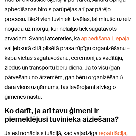
apbedīšanas birojs parūpējas arī par pārējo
procesu. Bieži vien tuvinieki izvēlas, lai mirušo uzreiz
nogādā uz morgu, kur nelaiķis tiek sagatavots
atvadām. Svarīgi atcerēties, ka
apbedīšana Liepājā
vai jebkurā citā pilsētā prasa rūpīgu organizēšanu –
kapa vietas sagatavošanu, ceremonijas vadītāju,
ziedus un transportu bēru dienā. Ja to visu (gan
pārvešanu no ārzemēm, gan bēru organizēšanu)
dara viens uzņēmums, tas ievērojami atvieglo
ģimenes nastu.
Ko darīt, ja arī tavu ģimeni ir
piemeklējusi tuvinieka aiziešana?
Ja esi nonācis situācijā, kad vajadzīga
repatriācija
,