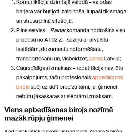
Komunikācija dzimtajā valodā – valodas
barjera var būt ļoti izaicinoša, it īpaši tik smagā
un stresa pilnā situācijā;
Pilns serviss –
Rainar
komanda nodrošina visu
procesu no A līdz Z – saziņu ar ārvalstu
iestādēm, dokumentu noformēšanu,
transportēšanu un, visbeidzot,
bēres
Latvijā;
Caurspīdīgas izmaksas – repatriācija nav lēts
pakalpojums, taču profesionāls
apbedīšanas
birojs
spēj uzrādīt precīzu tāmi, lai ģimenei
nebūtu jāsaskaras ar slēptām izmaksām.
Viens apbedīšanas birojs nozīmē
mazāk rūpju ģimenei
Kad birokrātiskie šķēršļi ir pārvarēti, Ainara Spirģa