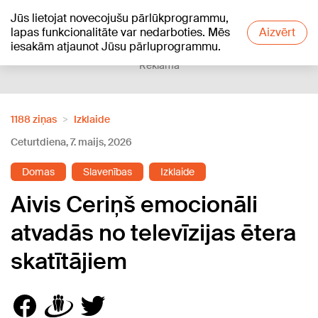
Jūs lietojat novecojušu pārlūkprogrammu,
+12
°C
lapas funkcionalitāte var nedarboties. Mēs
Aizvērt
iesakām atjaunot Jūsu pārluprogrammu.
Reklāma
1188 ziņas
Izklaide
Ceturtdiena, 7. maijs, 2026
Domas
Slavenības
Izklaide
Aivis Ceriņš emocionāli
atvadās no televīzijas ētera
skatītājiem