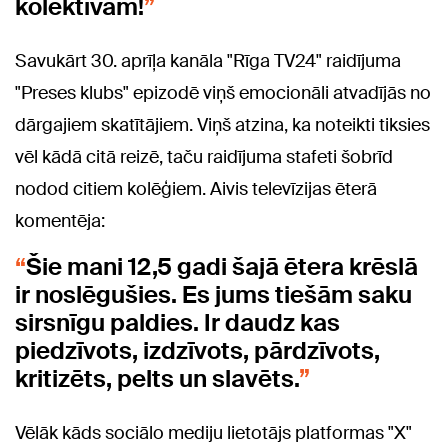
kolektīvam!
Savukārt 30. aprīļa kanāla "Rīga TV24" raidījuma
"Preses klubs" epizodē viņš emocionāli atvadījās no
dārgajiem skatītājiem. Viņš atzina, ka noteikti tiksies
vēl kādā citā reizē, taču raidījuma stafeti šobrīd
nodod citiem kolēģiem. Aivis televīzijas ēterā
komentēja:
Šie mani 12,5 gadi šajā ētera krēslā
ir noslēgušies. Es jums tiešām saku
sirsnīgu paldies. Ir daudz kas
piedzīvots, izdzīvots, pārdzīvots,
kritizēts, pelts un slavēts.
Vēlāk kāds sociālo mediju lietotājs platformas "X"