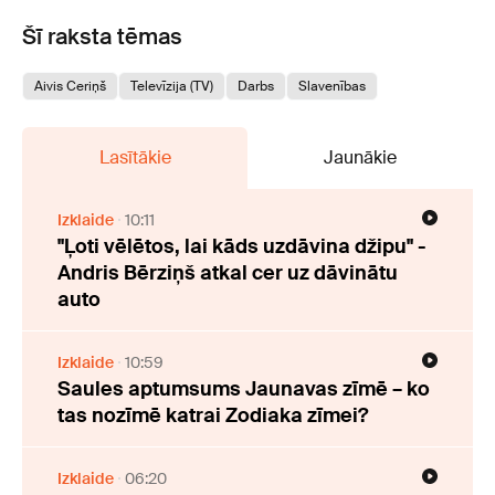
Šī raksta tēmas
Aivis Ceriņš
Televīzija (TV)
Darbs
Slavenības
Lasītākie
Jaunākie
Izklaide
10:11
"Ļoti vēlētos, lai kāds uzdāvina džipu" -
Andris Bērziņš atkal cer uz dāvinātu
auto
Izklaide
10:59
Saules aptumsums Jaunavas zīmē – ko
tas nozīmē katrai Zodiaka zīmei?
Izklaide
06:20