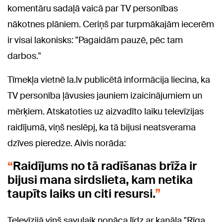
komentāru sadaļā vaicā par TV personības
nākotnes plāniem. Ceriņš par turpmākajām iecerēm
ir visai lakonisks: "Pagaidām pauzē, pēc tam
darbos."
Tīmekļa vietnē la.lv publicētā informācija liecina, ka
TV personība ļāvusies jauniem izaicinājumiem un
mērķiem. Atskatoties uz aizvadīto laiku televīzijas
raidījumā, viņš neslēpj, ka tā bijusi neatsverama
dzīves pieredze. Aivis norāda:
Raidījums no tā radīšanas brīža ir
bijusi mana sirdslieta, kam netika
taupīts laiks un citi resursi.
Televīzijā viņš savulaik nonāca līdz ar kanāla "Rīga