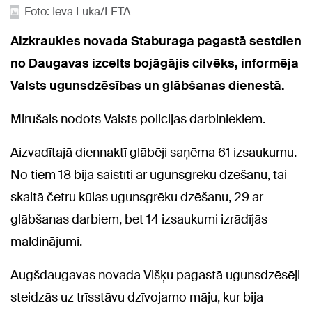
Foto: Ieva Lūka/LETA
Aizkraukles novada Staburaga pagastā sestdien
no Daugavas izcelts bojāgājis cilvēks, informēja
Valsts ugunsdzēsības un glābšanas dienestā.
Mirušais nodots Valsts policijas darbiniekiem.
Aizvadītajā diennaktī glābēji saņēma 61 izsaukumu.
No tiem 18 bija saistīti ar ugunsgrēku dzēšanu, tai
skaitā četru kūlas ugunsgrēku dzēšanu, 29 ar
glābšanas darbiem, bet 14 izsaukumi izrādījās
maldinājumi.
Augšdaugavas novada Višķu pagastā ugunsdzēsēji
steidzās uz trīsstāvu dzīvojamo māju, kur bija