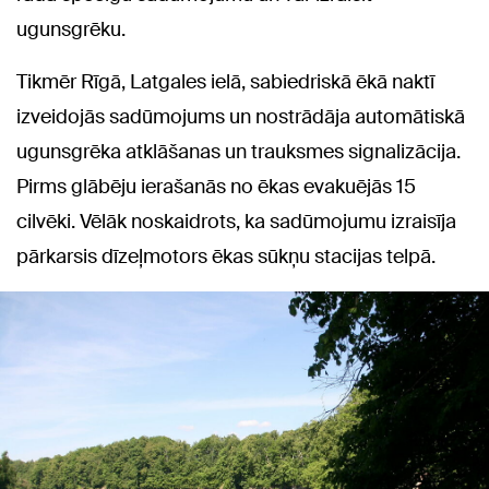
ugunsgrēku.
Tikmēr Rīgā, Latgales ielā, sabiedriskā ēkā naktī
izveidojās sadūmojums un nostrādāja automātiskā
ugunsgrēka atklāšanas un trauksmes signalizācija.
Pirms glābēju ierašanās no ēkas evakuējās 15
cilvēki. Vēlāk noskaidrots, ka sadūmojumu izraisīja
pārkarsis dīzeļmotors ēkas sūkņu stacijas telpā.