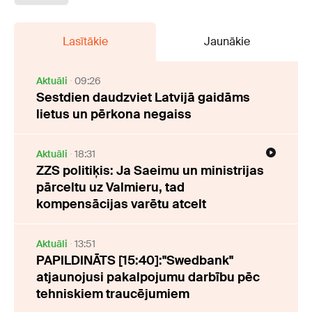
Lasītākie
Jaunākie
Aktuāli
09:26
Sestdien daudzviet Latvijā gaidāms
lietus un pērkona negaiss
Aktuāli
18:31
ZZS politiķis: Ja Saeimu un ministrijas
pārceltu uz Valmieru, tad
kompensācijas varētu atcelt
Aktuāli
13:51
PAPILDINĀTS [15:40]:"Swedbank"
atjaunojusi pakalpojumu darbību pēc
tehniskiem traucējumiem