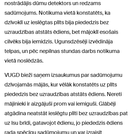
nostrādājis dūmu detektors un redzams
sadūmojums. Notikuma vietā konstatēts, ka
dzīvoklī uz ieslēgtas plīts bija piededzis bez
uzraudzības atstāts ēdiens, bet mājoklī esošais
cilvēks bija iemidzis. Ugunsdzēsēji izvēdināja
telpas, un pēc nepilnas stundas darbs notikuma
vietā noslēdzās.
VUGD bieži saņem izsaukumus par sadūmojumu
dzīvojamās mājās, kur vēlāk konstatēts uz plīts
piededzis bez uzraudzības atstāts ēdiens. Nereti
mājinieki ir aizgājuši prom vai iemiguši. Glābēji
atgādina neatstāt ieslēgtu plīti bez uzraudzības pat
uz īsu brīdi, gatavojot ēdienu, jo piededzis ēdiens
rada spēcīgu sadūmojumu un var izraisīt