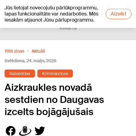
Jūs lietojat novecojušu pārlūkprogrammu,
+13
°C
lapas funkcionalitāte var nedarboties. Mēs
Aizvērt
iesakām atjaunot Jūsu pārluprogrammu.
Reklāma
1188 ziņas
Aktuāli
Svētdiena, 24. maijs, 2026
Sabiedrība
Kriminālziņas
Aizkraukles novadā
sestdien no Daugavas
izcelts bojāgājušais