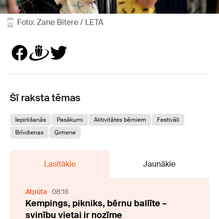
Foto: Zane Bitere / LETA
Šī raksta tēmas
Iepirkšanās
Pasākumi
Aktivitātes bērniem
Festivāli
Brīvdienas
Ģimene
Lasītākie
Jaunākie
Atpūta
08:16
Kempings, pikniks, bērnu ballīte –
svinību vietai ir nozīme