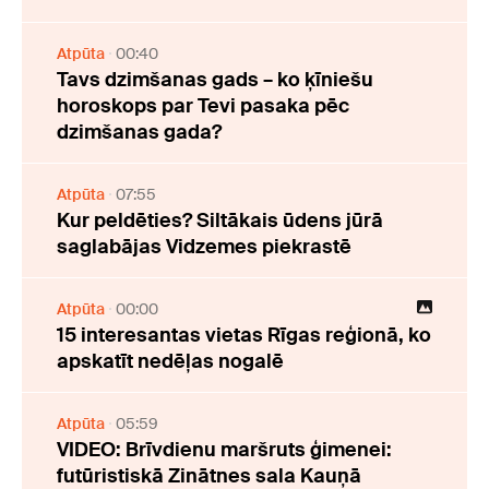
Atpūta
00:40
Tavs dzimšanas gads – ko ķīniešu
horoskops par Tevi pasaka pēc
dzimšanas gada?
Atpūta
07:55
Kur peldēties? Siltākais ūdens jūrā
saglabājas Vidzemes piekrastē
Atpūta
00:00
15 interesantas vietas Rīgas reģionā, ko
apskatīt nedēļas nogalē
Atpūta
05:59
VIDEO: Brīvdienu maršruts ģimenei:
futūristiskā Zinātnes sala Kauņā