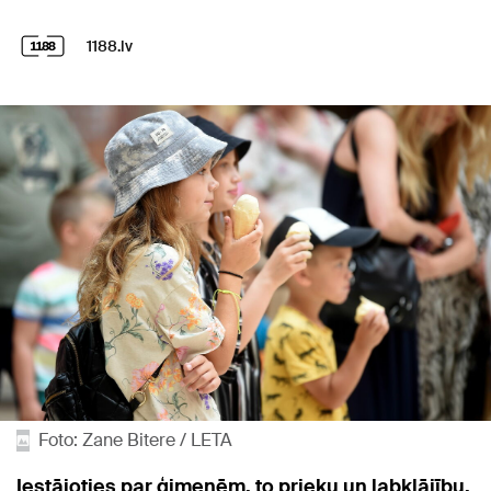
1188.lv
Foto: Zane Bitere / LETA
Iestājoties par ģimenēm, to prieku un labklājību,