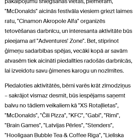
pakalpojumu sniegšanas vietas, piemēram,
"McDonalds" aicinās festivāla viesiem griezt laimes
ratu, "Cinamon Akropole Alfa" organizēs
tetovēšanas darbnīcu, un interesanta aktivitāte būs
pieejama arī "Adventures’ Zone". Bet, stiprinot
ģimeņu sadarbības spējas, vecāki kopā ar savām
atvasēm tiek aicināti piedalīties radošās darbnīcās,
lai izveidotu savu ģimenes karogu un nozīmītes.
Piedaloties aktivitātēs, bērni varēs krāt zīmodziņus
– sakrājot vismaz desmit, būs iespējams saņemt
balvu no tādiem veikaliem kā "XS Rotaļlietas",
"McDonalds", "Čili Pizza", "KFC", "Gabi", "Rimi",
"Brain Games", "Latvijas Pērles", "Stenders",
"Hooligaan Bubble Tea & Coffee Riga", "Lieliska