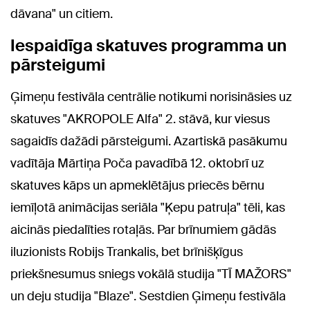
dāvana" un citiem.
Iespaidīga skatuves programma un
pārsteigumi
Ģimeņu festivāla centrālie notikumi norisināsies uz
skatuves "AKROPOLE Alfa" 2. stāvā, kur viesus
sagaidīs dažādi pārsteigumi. Azartiskā pasākumu
vadītāja Mārtiņa Poča pavadībā 12. oktobrī uz
skatuves kāps un apmeklētājus priecēs bērnu
iemīļotā animācijas seriāla "Ķepu patruļa" tēli, kas
aicinās piedalīties rotaļās. Par brīnumiem gādās
iluzionists Robijs Trankalis, bet brīnišķīgus
priekšnesumus sniegs vokālā studija "TĪ MAŽORS"
un deju studija "Blaze". Sestdien Ģimeņu festivāla