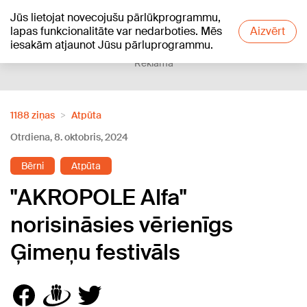
Jūs lietojat novecojušu pārlūkprogrammu,
+23
°C
lapas funkcionalitāte var nedarboties. Mēs
Aizvērt
iesakām atjaunot Jūsu pārluprogrammu.
Reklāma
1188 ziņas
Atpūta
Otrdiena, 8. oktobris, 2024
Bērni
Atpūta
"AKROPOLE Alfa"
norisināsies vērienīgs
Ģimeņu festivāls