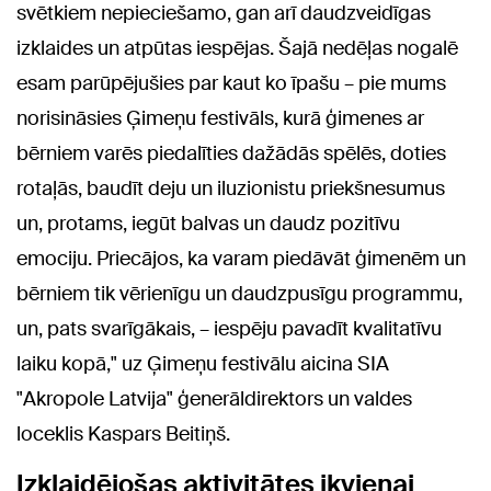
svētkiem nepieciešamo, gan arī daudzveidīgas
izklaides un atpūtas iespējas. Šajā nedēļas nogalē
esam parūpējušies par kaut ko īpašu – pie mums
norisināsies Ģimeņu festivāls, kurā ģimenes ar
bērniem varēs piedalīties dažādās spēlēs, doties
rotaļās, baudīt deju un iluzionistu priekšnesumus
un, protams, iegūt balvas un daudz pozitīvu
emociju. Priecājos, ka varam piedāvāt ģimenēm un
bērniem tik vērienīgu un daudzpusīgu programmu,
un, pats svarīgākais, – iespēju pavadīt kvalitatīvu
laiku kopā," uz Ģimeņu festivālu aicina SIA
"Akropole Latvija" ģenerāldirektors un valdes
loceklis Kaspars Beitiņš.
Izklaidējošas aktivitātes ikvienai