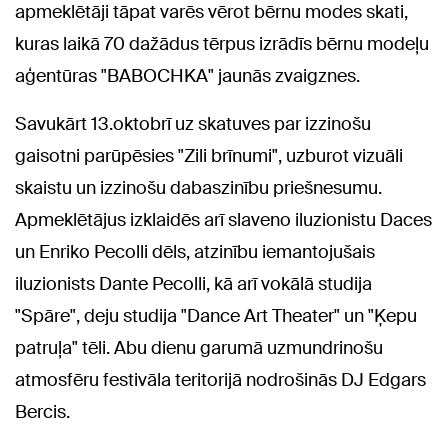
apmeklētāji tāpat varēs vērot bērnu modes skati,
kuras laikā 70 dažādus tērpus izrādīs bērnu modeļu
aģentūras "BABOCHKA" jaunās zvaigznes.
Savukārt 13.oktobrī uz skatuves par izzinošu
gaisotni parūpēsies "Zili brīnumi", uzburot vizuāli
skaistu un izzinošu dabaszinību priešnesumu.
Apmeklētājus izklaidēs arī slaveno iluzionistu Daces
un Enriko Pecolli dēls, atzinību iemantojušais
iluzionists Dante Pecolli, kā arī vokālā studija
"Spāre", deju studija "Dance Art Theater" un "Ķepu
patruļa" tēli. Abu dienu garumā uzmundrinošu
atmosfēru festivāla teritorijā nodrošinās DJ Edgars
Bercis.