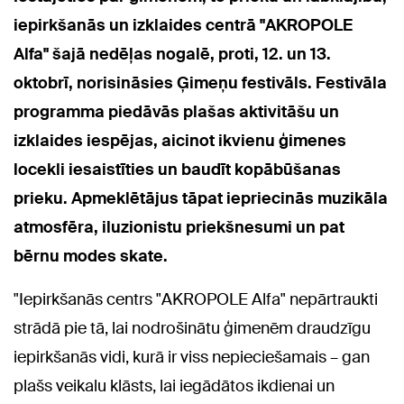
iepirkšanās un izklaides centrā "AKROPOLE
Alfa" šajā nedēļas nogalē, proti, 12. un 13.
oktobrī, norisināsies Ģimeņu festivāls. Festivāla
programma piedāvās plašas aktivitāšu un
izklaides iespējas, aicinot ikvienu ģimenes
locekli iesaistīties un baudīt kopābūšanas
prieku. Apmeklētājus tāpat iepriecinās muzikāla
atmosfēra, iluzionistu priekšnesumi un pat
bērnu modes skate.
"Iepirkšanās centrs "AKROPOLE Alfa" nepārtraukti
strādā pie tā, lai nodrošinātu ģimenēm draudzīgu
iepirkšanās vidi, kurā ir viss nepieciešamais – gan
plašs veikalu klāsts, lai iegādātos ikdienai un