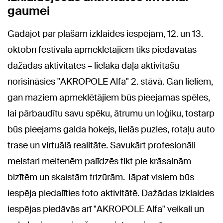
gaumei
Gādājot par plašām izklaides iespējām, 12. un 13.
oktobrī festivāla apmeklētājiem tiks piedāvātas
dažādas aktivitātes – lielākā daļa aktivitāšu
norisināsies "AKROPOLE Alfa" 2. stāvā. Gan lieliem,
gan maziem apmeklētājiem būs pieejamas spēles,
lai pārbaudītu savu spēku, ātrumu un loģiku, tostarp
būs pieejams galda hokejs, lielās puzles, rotaļu auto
trase un virtuālā realitāte. Savukārt profesionāli
meistari meitenēm palīdzēs tikt pie krāsainām
bizītēm un skaistām frizūrām. Tāpat visiem būs
iespēja piedalīties foto aktivitātē. Dažādas izklaides
iespējas piedāvās arī "AKROPOLE Alfa" veikali un