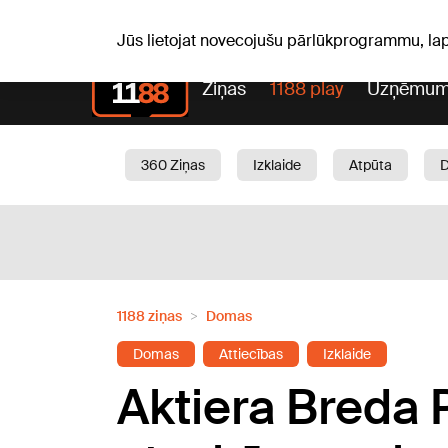
Pk, 07.08.2026.
+21
°C
Alfrēds, Fredis, Madars
Jūs lietojat novecojušu pārlūkprogrammu, la
Ziņas
1188 play
Uzņēmum
360 Ziņas
Izklaide
Atpūta
Aktuāli
Satiksme
Skaistumam
1188 ziņas
Domas
Domas
Attiecības
Izklaide
Aktiera Breda P