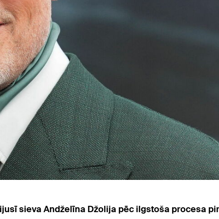
ijusī sieva Andželīna Džolija pēc ilgstoša procesa p