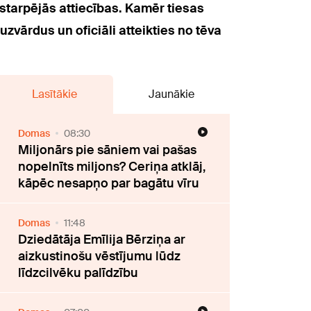
starpējās attiecības. Kamēr tiesas
vārdus un oficiāli atteikties no tēva
Lasītākie
Jaunākie
Domas
08:30
Miljonārs pie sāniem vai pašas
nopelnīts miljons? Ceriņa atklāj,
kāpēc nesapņo par bagātu vīru
Domas
11:48
Dziedātāja Emīlija Bērziņa ar
aizkustinošu vēstījumu lūdz
līdzcilvēku palīdzību