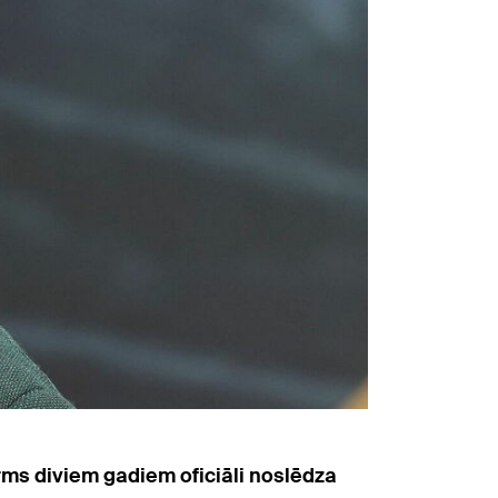
irms diviem gadiem oficiāli noslēdza