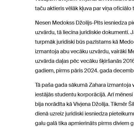
taču aktieris vēlāk kļuva par viņa oficiālo 
Nesen Medokss Džolijs-Pits iesniedza pie
uzvārdu, tā liecina juridiskie dokumenti.
turpmāk juridiski būs pazīstams kā Medoks
izmantoja abu vecāku uzvārdu, vairāki Med
uzvārda daļas pēc vecāku šķiršanās 2016.
gadiem, pirms pāris 2024. gada decembrī
Tā paša gada sākumā Zahara izmantoja vā
iestājās studentu korporācijā. Arī mēnes
bija norādīta kā Vivjena Džolija. Tikmēr 
dienā uzreiz juridiski iesniedza pieteikum
galu galā tika apmierināts pirms diviem 