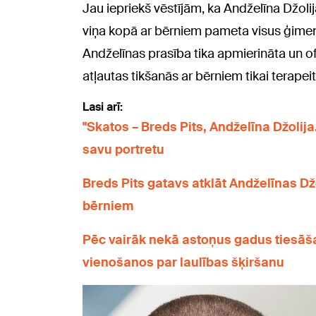
Jau iepriekš vēstījām, ka Andželīna Džoli
viņa kopā ar bērniem pameta visus ģime
Andželīnas prasība tika apmierināta un of
atļautas tikšanās ar bērniem tikai terapei
Lasi arī:
"Skatos – Breds Pits, Andželīna Džolij
savu portretu
Breds Pits gatavs atklāt Andželīnas Dž
bērniem
Pēc vairāk nekā astoņus gadus tiesāša
vienošanos par laulības šķiršanu