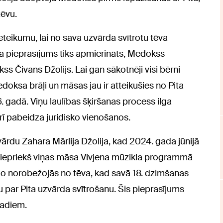
tēvu.
teikumu, lai no sava uzvārda svītrotu tēva
 Ja pieprasījums tiks apmierināts, Medokss
s Čivans Džolijs. Lai gan sākotnēji visi bērni
oksa brāļi un māsas jau ir atteikušies no Pita
 gadā. Viņu laulības šķiršanas process ilga
 pabeidza juridisko vienošanos.
rdu Zahara Mārlija Džolija, kad 2024. gada jūnijā
i iepriekš viņas māsa Vivjena mūzikla programmā
Šilo norobežojās no tēva, kad savā 18. dzimšanas
u par Pita uzvārda svītrošanu. Šis pieprasījums
gadiem.