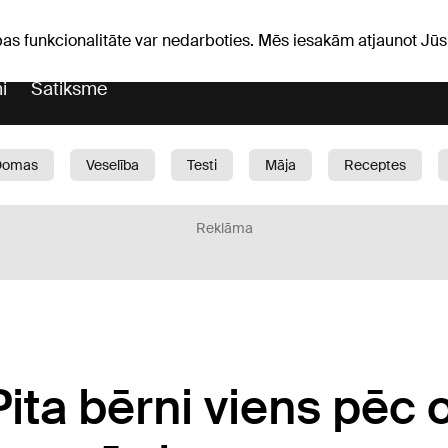
Laika ziņas
Horoskopi
pas funkcionalitāte var nedarboties. Mēs iesakām atjaunot J
i
Satiksme
Domas
Veselība
Testi
Māja
Receptes
Bērni
Auto
1188 play
Sports
Bizness
Reklāma
ita bērni viens pēc 