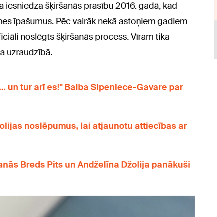
ja iesniedza šķiršanās prasību 2016. gadā, kad
nes īpašumus. Pēc vairāk nekā astoņiem gadiem
iciāli noslēgts šķiršanās process. Vīram tika
ta uzraudzībā.
a… un tur arī es!" Baiba Sipeniece-Gavare par
olijas noslēpumus, lai atjaunotu attiecības ar
nās Breds Pits un Andželīna Džolija panākuši