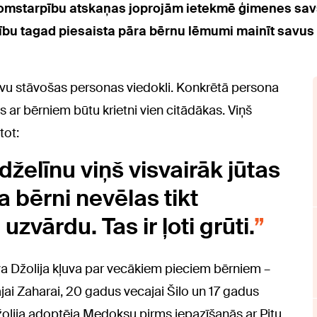
 domstarpību atskaņas joprojām ietekmē ģimenes sav
bu tagad piesaista pāra bērnu lēmumi mainīt savus uz
uvu stāvošas personas viedokli. Konkrētā persona
bas ar bērniem būtu krietni vien citādākas. Viņš
tot:
dželīnu viņš visvairāk jūtas
a bērni nevēlas tikt
 uzvārdu. Tas ir ļoti grūti.
ieva Džolija kļuva par vecākiem pieciem bērniem –
i Zaharai, 20 gadus vecajai Šilo un 17 gadus
olija adoptēja Medoksu pirms iepazīšanās ar Pitu,