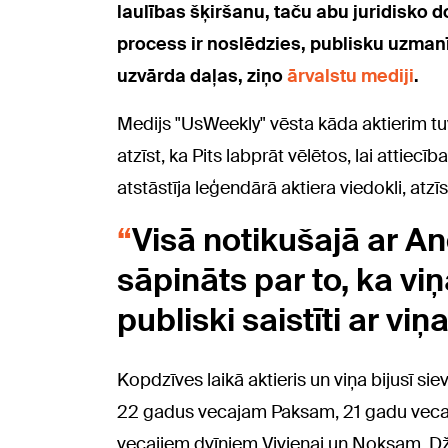
laulības šķiršanu, taču abu juridisko
process ir noslēdzies, publisku uzmanī
uzvārda daļas, ziņo
ārvalstu mediji
.
Medijs "UsWeekly" vēsta kāda aktierim t
atzīst, ka Pits labprāt vēlētos, lai attiecī
atstāstīja leģendārā aktiera viedokli, atzīs
Visā notikušajā ar An
sāpināts par to, ka viņ
publiski saistīti ar viņa
Kopdzīves laikā aktieris un viņa bijusī s
22 gadus vecajam Paksam, 21 gadu vecaja
vecajiem dvīņiem Vivjenai un Noksam. Dž