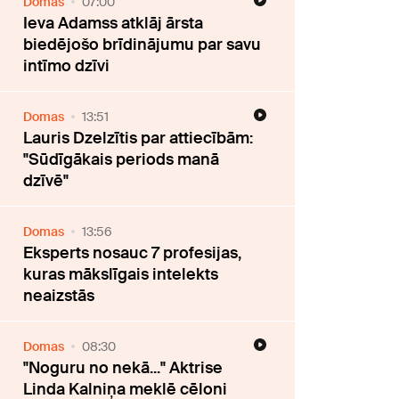
Domas
07:00
Ieva Adamss atklāj ārsta
biedējošo brīdinājumu par savu
intīmo dzīvi
Domas
13:51
Lauris Dzelzītis par attiecībām:
"Sūdīgākais periods manā
dzīvē"
Domas
13:56
Eksperts nosauc 7 profesijas,
kuras mākslīgais intelekts
neaizstās
Domas
08:30
"Noguru no nekā..." Aktrise
Linda Kalniņa meklē cēloni