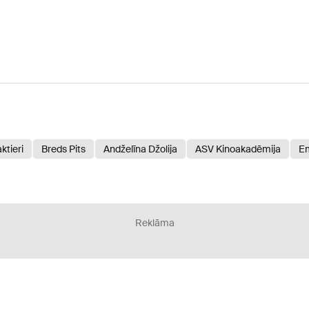
aktieri
Breds Pits
Andželīna Džolija
ASV Kinoakadēmija
Em
Reklāma