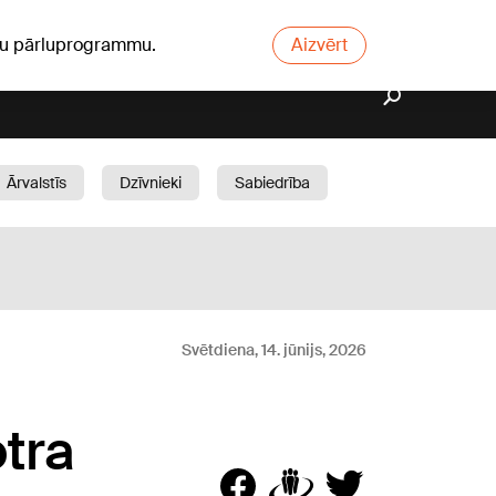
ūsu pārluprogrammu.
Aizvērt
Ārvalstīs
Dzīvnieki
Sabiedrība
Dārzs
Svētdiena, 14. jūnijs, 2026
otra