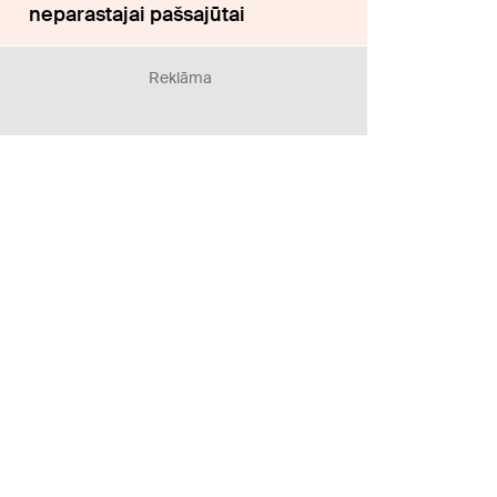
neparastajai pašsajūtai
Reklāma