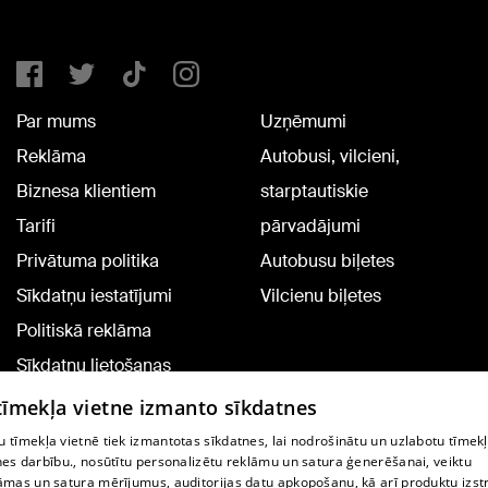
Par mums
Uzņēmumi
Reklāma
Autobusi, vilcieni,
Biznesa klientiem
starptautiskie
Tarifi
pārvadājumi
Privātuma politika
Autobusu biļetes
Sīkdatņu iestatījumi
Vilcienu biļetes
Politiskā reklāma
Sīkdatņu lietošanas
noteikumi
 tīmekļa vietne izmanto sīkdatnes
Komentāru pievienošana
 tīmekļa vietnē tiek izmantotas sīkdatnes, lai nodrošinātu un uzlabotu tīmek
nes darbību., nosūtītu personalizētu reklāmu un satura ģenerēšanai, veiktu
āmas un satura mērījumus, auditorijas datu apkopošanu, kā arī produktu izst
TV programma