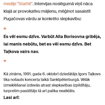
medijs "Starhit"
. Intervijas noslēgumā viņš nāca
klajā ar provokatīvu mājienu, mēģinot sasaistīt
Pugačovas vārdu ar konkrēto slepkavību:
Es vēl esmu dzīvs. Varbūt Alla Borisovna gribēja,
lai manis nebūtu, bet es vēl esmu dzīvs. Bet
Taļkova vairs nav.
Kā zināms, 1991. gada 6. oktobrī dziedātājs Igors Taļkovs
tika nošauts koncerta laikā Sanktpēterburgā. Vēlāk
izmeklēšanai izdevās atrast slepkavības izpildītāju,
turpretim pasūtītājs tā arī palika neatklāts.
Lasi arī: