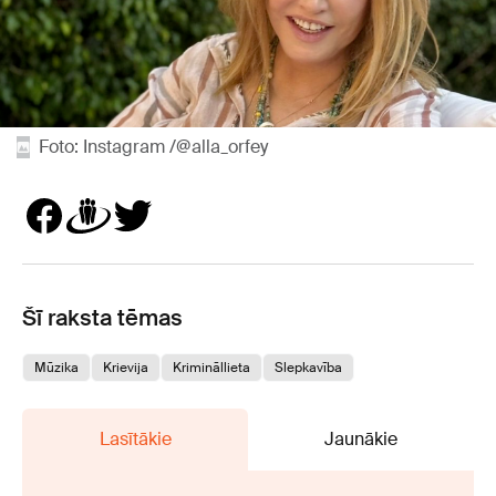
Foto: Instagram /@alla_orfey
Šī raksta tēmas
Mūzika
Krievija
Krimināllieta
Slepkavība
Lasītākie
Jaunākie