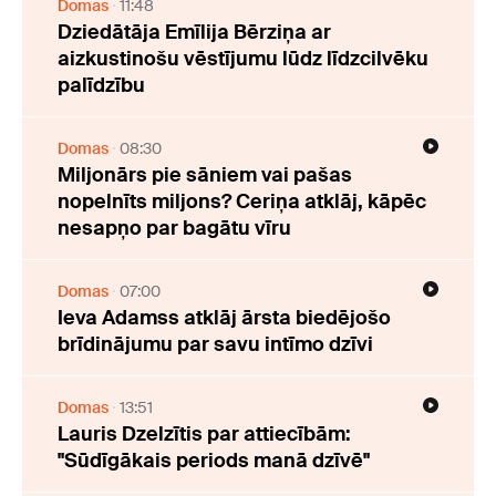
Domas
11:48
Dziedātāja Emīlija Bērziņa ar
aizkustinošu vēstījumu lūdz līdzcilvēku
palīdzību
Domas
08:30
Miljonārs pie sāniem vai pašas
nopelnīts miljons? Ceriņa atklāj, kāpēc
nesapņo par bagātu vīru
Domas
07:00
Ieva Adamss atklāj ārsta biedējošo
brīdinājumu par savu intīmo dzīvi
Domas
13:51
Lauris Dzelzītis par attiecībām:
"Sūdīgākais periods manā dzīvē"