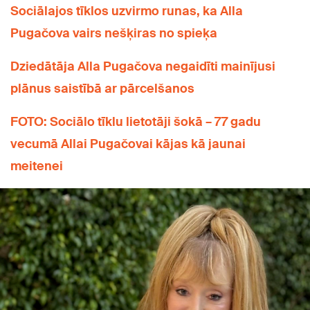
Sociālajos tīklos uzvirmo runas, ka Alla
Pugačova vairs nešķiras no spieķa
Dziedātāja Alla Pugačova negaidīti mainījusi
plānus saistībā ar pārcelšanos
FOTO: Sociālo tīklu lietotāji šokā – 77 gadu
vecumā Allai Pugačovai kājas kā jaunai
meitenei