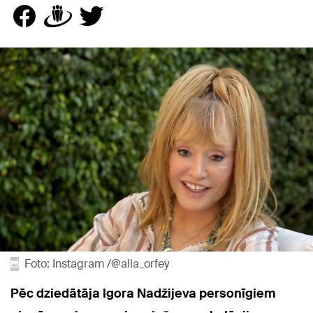
Foto: Instagram /@alla_orfey
Pēc dziedātāja Igora Nadžijeva personīgiem