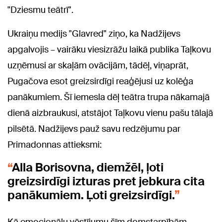
"Dziesmu teātrī".
Ukraiņu medijs "Glavred" ziņo, ka Nadžijevs
apgalvojis – vairāku viesizrāžu laikā publika Taļkovu
uzņēmusi ar skaļām ovācijām, tādēļ, viņaprāt,
Pugačova esot greizsirdīgi reaģējusi uz kolēģa
panākumiem. Šī iemesla dēļ teātra trupa nākamajā
dienā aizbraukusi, atstājot Taļkovu vienu pašu tālajā
pilsētā. Nadžijevs pauž savu redzējumu par
Primadonnas attieksmi:
Alla Borisovna, diemžēl, ļoti
greizsirdīgi izturas pret jebkura cita
panākumiem. Ļoti greizsirdīgi.
Kā emocionālu vēstījumu šīm domstarpībām