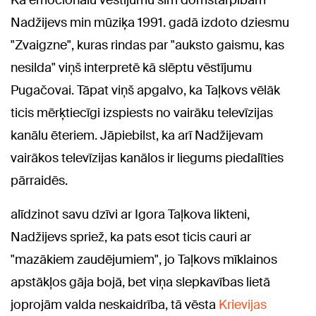
Nadžijevs min mūziķa 1991. gadā izdoto dziesmu
"Zvaigzne", kuras rindas par "auksto gaismu, kas
nesilda" viņš interpretē kā slēptu vēstījumu
Pugačovai. Tāpat viņš apgalvo, ka Taļkovs vēlāk
ticis mērķtiecīgi izspiests no vairāku televīzijas
kanālu ēteriem. Jāpiebilst, ka arī Nadžijevam
vairākos televīzijas kanālos ir liegums piedalīties
pārraidēs.
alīdzinot savu dzīvi ar Igora Taļkova likteni,
Nadžijevs spriež, ka pats esot ticis cauri ar
"mazākiem zaudējumiem", jo Taļkovs mīklainos
apstākļos gāja bojā, bet viņa slepkavības lietā
joprojām valda neskaidrība, tā vēsta
Krievijas