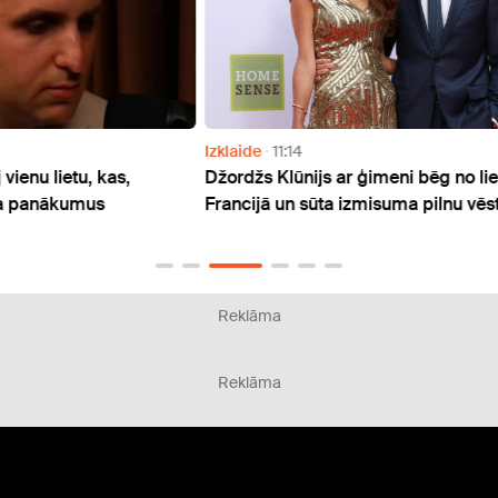
Izklaide
11:14
Izklai
Džordžs Klūnijs ar ģimeni bēg no liesmām
Evija
Francijā un sūta izmisuma pilnu vēstuli mēram
meiti
mīlēti
Reklāma
Reklāma