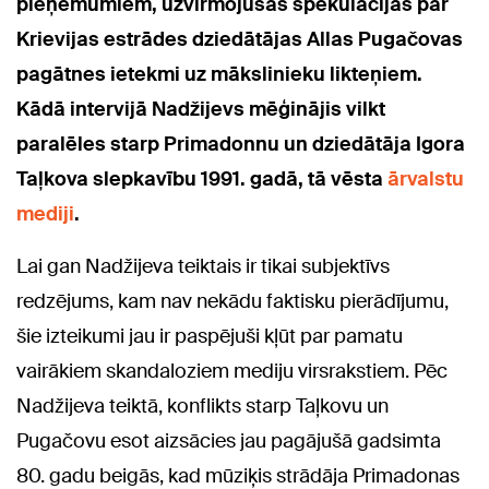
pieņēmumiem, uzvirmojušas spekulācijas par
Krievijas estrādes dziedātājas Allas Pugačovas
pagātnes ietekmi uz mākslinieku likteņiem.
Kādā intervijā Nadžijevs mēģinājis vilkt
paralēles starp Primadonnu un dziedātāja Igora
Taļkova slepkavību 1991. gadā, tā vēsta
ārvalstu
mediji
.
Lai gan Nadžijeva teiktais ir tikai subjektīvs
redzējums, kam nav nekādu faktisku pierādījumu,
šie izteikumi jau ir paspējuši kļūt par pamatu
vairākiem skandaloziem mediju virsrakstiem. Pēc
Nadžijeva teiktā, konflikts starp Taļkovu un
Pugačovu esot aizsācies jau pagājušā gadsimta
80. gadu beigās, kad mūziķis strādāja Primadonas