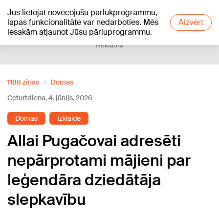
Jūs lietojat novecojušu pārlūkprogrammu,
+18
°C
lapas funkcionalitāte var nedarboties. Mēs
Aizvērt
iesakām atjaunot Jūsu pārluprogrammu.
Reklāma
1188 ziņas
Domas
Ceturtdiena, 4. jūnijs, 2026
Domas
Izklaide
Allai Pugačovai adresēti
nepārprotami mājieni par
leģendāra dziedātāja
slepkavību