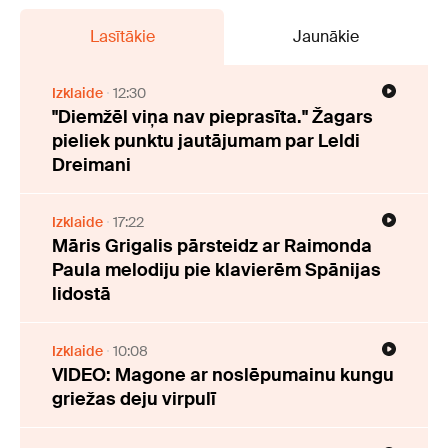
Lasītākie
Jaunākie
Izklaide
12:30
"Diemžēl viņa nav pieprasīta." Žagars
pieliek punktu jautājumam par Leldi
Dreimani
Izklaide
17:22
Māris Grigalis pārsteidz ar Raimonda
Paula melodiju pie klavierēm Spānijas
lidostā
Izklaide
10:08
VIDEO: Magone ar noslēpumainu kungu
griežas deju virpulī