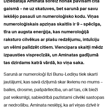
Dziedātāja Aminata šoreiz nonāk pavisam citā
gaismā – ne uz skatuves, bet sarunā par savu
iekšējo pasauli un numeroloģisko kodu. Viņas
numeroloģiskais apziņas skaitlis ir 9 – spēcīga,
tīra un augsta enerģija, kas numeroloģijā
raksturo cilvēkus ar plašu redzējumu, intuīciju
un vēlmi palīdzēt citiem. Viencipara skaitļi mēdz
izpausties visprecīzāk, un Aminatas gadījumā
tas dzirdams katrā vārdā, ko viņa saka.
Sarunā ar numeroloģi Ilzi Bunu-Lediņu tiek skarti
jautājumi, kas savā dziļumā skar ikvienu no mums –
bailes, drosme, pašpārliecība, un arī tas, cik bieži
pat veiksmīgi, sabiedrībā pazīstami cilvēki sastopas
ar nedrošību. Aminata neslēpj, ka arī viņas dzīvē ir