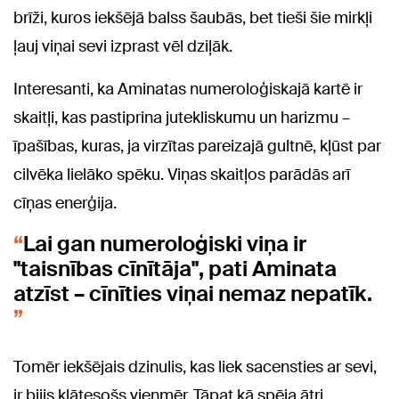
brīži, kuros iekšējā balss šaubās, bet tieši šie mirkļi
ļauj viņai sevi izprast vēl dziļāk.
Interesanti, ka Aminatas numeroloģiskajā kartē ir
skaitļi, kas pastiprina jutekliskumu un harizmu –
īpašības, kuras, ja virzītas pareizajā gultnē, kļūst par
cilvēka lielāko spēku. Viņas skaitļos parādās arī
cīņas enerģija.
Lai gan numeroloģiski viņa ir
"taisnības cīnītāja", pati Aminata
atzīst – cīnīties viņai nemaz nepatīk.
Tomēr iekšējais dzinulis, kas liek sacensties ar sevi,
ir bijis klātesošs vienmēr. Tāpat kā spēja ātri