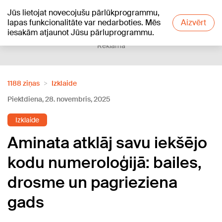
Jūs lietojat novecojušu pārlūkprogrammu,
+27
°C
lapas funkcionalitāte var nedarboties. Mēs
Aizvērt
iesakām atjaunot Jūsu pārluprogrammu.
Reklāma
1188 ziņas
Izklaide
Piektdiena, 28. novembris, 2025
Izklaide
Aminata atklāj savu iekšējo
kodu numeroloģijā: bailes,
drosme un pagrieziena
gads