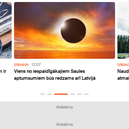
Izklaide
12:07
Izklai
 ir
Viens no iespaidīgākajiem Saules
Naudu
aptumsumiem būs redzams arī Latvijā
atmak
Reklāma
Reklāma