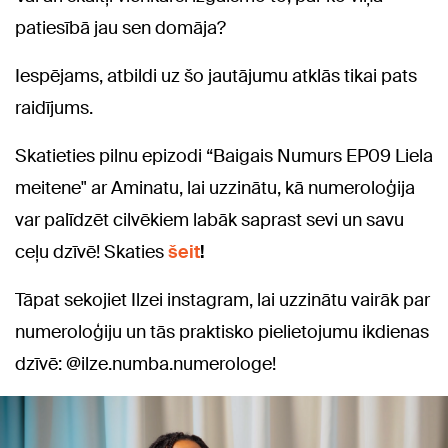
patiesībā jau sen domāja?
Iespējams, atbildi uz šo jautājumu atklās tikai pats
raidījums.
Skatieties pilnu epizodi “Baigais Numurs EP09 Liela
meitene" ar Aminatu, lai uzzinātu, kā numeroloģija
var palīdzēt cilvēkiem labāk saprast sevi un savu
ceļu dzīvē! Skaties
šeit
!
Tāpat sekojiet Ilzei instagram, lai uzzinātu vairāk par
numeroloģiju un tās praktisko pielietojumu ikdienas
dzīvē: @ilze.numba.numerologe!