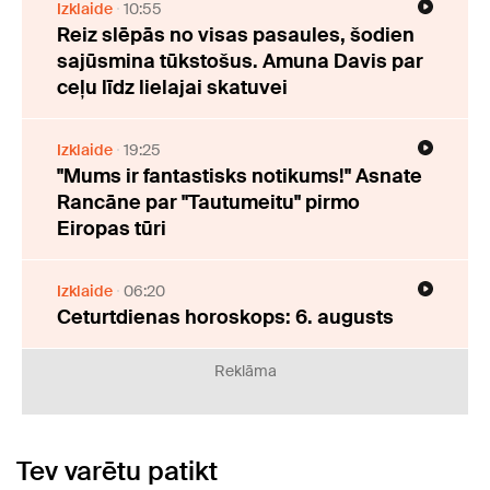
Izklaide
10:55
Reiz slēpās no visas pasaules, šodien
sajūsmina tūkstošus. Amuna Davis par
ceļu līdz lielajai skatuvei
Izklaide
19:25
"Mums ir fantastisks notikums!" Asnate
Rancāne par "Tautumeitu" pirmo
Eiropas tūri
Izklaide
06:20
Ceturtdienas horoskops: 6. augusts
Reklāma
Tev varētu patikt