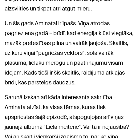
aizsvilties un tikpat ātri atgūt mieru.
Un šis gads Aminatai ir īpašs. Viņa atrodas
pagrieziena gadā – brīdī, kad enerģija kļūst vieglāka,
mazāk pretestības pilna un vairāk ļaujoša. Skaitlis,
uz kuru viņai "pagriežas vektors", sola vairāk
plašuma, lielāku mērogu un paātrinājumu visām
idejām. Kāds tieši ir šis skaitlis, raidījumā atklājas
brīdī, kas pārsteigs daudzus.
Sarunā izskan arī kāda interesanta sakritība –
Aminata atzīst, ka visas tēmas, kuras tiek
apspriestas šajā epizodē, atspoguļojas arī viņas
jaunajā albumā "Liela meitene". Vai tā ir nejaušība?
Vai arī skaitļi vienkārši izgaismo to, par ko viņa