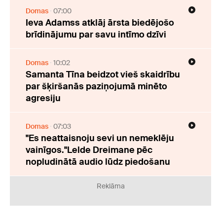
Domas
07:00
Ieva Adamss atklāj ārsta biedējošo
brīdinājumu par savu intīmo dzīvi
Domas
10:02
Samanta Tīna beidzot vieš skaidrību
par šķiršanās paziņojumā minēto
agresiju
Domas
07:03
"Es neattaisnoju sevi un nemeklēju
vainīgos."Lelde Dreimane pēc
nopludinātā audio lūdz piedošanu
Reklāma