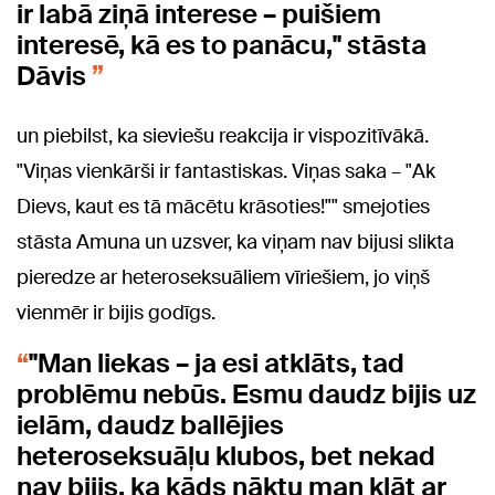
ir labā ziņā interese – puišiem
interesē, kā es to panācu," stāsta
Dāvis
un piebilst, ka sieviešu reakcija ir vispozitīvākā.
"Viņas vienkārši ir fantastiskas. Viņas saka – "Ak
Dievs, kaut es tā mācētu krāsoties!"" smejoties
stāsta Amuna un uzsver, ka viņam nav bijusi slikta
pieredze ar heteroseksuāliem vīriešiem, jo viņš
vienmēr ir bijis godīgs.
"Man liekas – ja esi atklāts, tad
problēmu nebūs. Esmu daudz bijis uz
ielām, daudz ballējies
heteroseksuāļu klubos, bet nekad
nav bijis, ka kāds nāktu man klāt ar