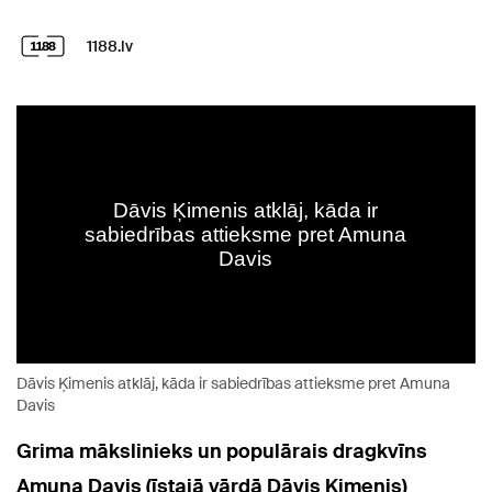
1188.lv
Dāvis Ķimenis atklāj, kāda ir sabiedrības attieksme pret Amuna
Davis
Grima mākslinieks un populārais dragkvīns
Amuna Davis (īstajā vārdā Dāvis Ķimenis)