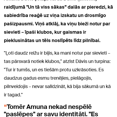
raidījumā "Un tā viss sākas” dalās ar pieredzi, kā
sabiedrība reaģē uz viņa izskatu un drosmīgo
pašizpausmi. Viņš atklāj, ka viņu bieži notur par
sievieti – īpaši klubos, kur gaismas ir
pieklusinātas un tēls noslīpēts līdz pilnībai.
"Ļoti daudz reižu ir bijis, ka mani notur par sievieti –
tas pārsvarā notiek klubos," atzīst Dāvis un turpina:
"Tur ir tumšs, un es tiešām protu uzkrāsoties. Es
daudzus gadus esmu trenējies, pielāgojis,
pilnveidojis – nevar salīdzināt, kā bija sākumā un kā
ir tagad."
Tomēr Amuna nekad nespēlē
"paslēpes" ar savu identitāti. "Es