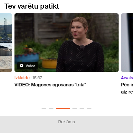
Tev varētu patikt
Video
Izklaide
15:37
Ārvals
VIDEO: Magones ogošanas "triki"
Pēc i
aiz r
Reklāma