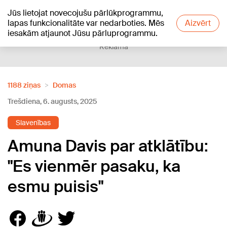
Jūs lietojat novecojušu pārlūkprogrammu,
+25
°C
lapas funkcionalitāte var nedarboties. Mēs
Aizvērt
iesakām atjaunot Jūsu pārluprogrammu.
Reklāma
1188 ziņas
Domas
Trešdiena, 6. augusts, 2025
Slavenības
Amuna Davis par atklātību:
"Es vienmēr pasaku, ka
esmu puisis"