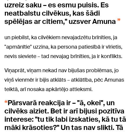
uzreiz saku – es esmu puisis. Es
neatbalstu cilvēkus, kas šādi
spēlējas ar citiem," uzsver Amuna
un piebilst, ka cilvēkiem nevajadzētu brīnīties, ja
"apmānītie" uzzina, ka persona patiesībā ir vīrietis,
nevis sieviete – tad nevajag brīnīties, ja ir konflikts.
Viņaprāt, viņam nekad nav bijušas problēmas, jo
viņš vienmēr ir bijis atklāts – atklātība, pēc Amunas
teiktā, arī nosaka apkārtējo attieksmi.
Pārsvarā reakcija ir – "ā, okei", un
cilvēks aiziet. Bet ir arī bijusi pozitīva
interese: "tu tik labi izskaties, kā tu tā
māki krāsoties?" Un tas nav slikti. Tā