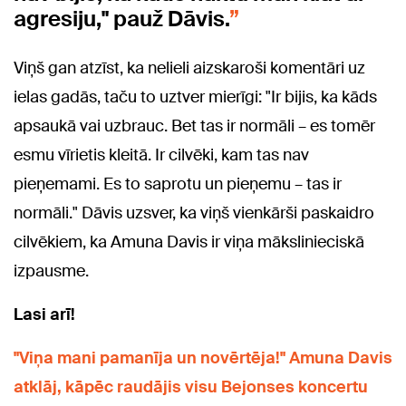
agresiju," pauž Dāvis.
Viņš gan atzīst, ka nelieli aizskaroši komentāri uz
ielas gadās, taču to uztver mierīgi: "Ir bijis, ka kāds
apsaukā vai uzbrauc. Bet tas ir normāli – es tomēr
esmu vīrietis kleitā. Ir cilvēki, kam tas nav
pieņemami. Es to saprotu un pieņemu – tas ir
normāli." Dāvis uzsver, ka viņš vienkārši paskaidro
cilvēkiem, ka Amuna Davis ir viņa mākslinieciskā
izpausme.
Lasi arī!
"Viņa mani pamanīja un novērtēja!" Amuna Davis
atklāj, kāpēc raudājis visu Bejonses koncertu