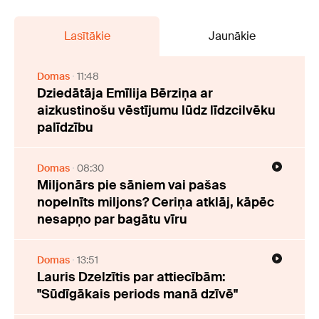
Lasītākie
Jaunākie
Domas
11:48
Dziedātāja Emīlija Bērziņa ar
aizkustinošu vēstījumu lūdz līdzcilvēku
palīdzību
Domas
08:30
Miljonārs pie sāniem vai pašas
nopelnīts miljons? Ceriņa atklāj, kāpēc
nesapņo par bagātu vīru
Domas
13:51
Lauris Dzelzītis par attiecībām:
"Sūdīgākais periods manā dzīvē"