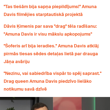
"Tas tiešām bija sapņa piepildījums!" Amuna
Davis filmējies starptautiskā projektā
Dāvis Ķimenis par sava "drag" tēla radīšanu:
"Amuna Davis ir visu mākslu apkopojums"
"Šoferis arī bija ieradies." Amuna Davis atklāj
pirmās tiesas sēdes detaļas lietā par drauga
Jāņa avāriju
"Nezinu, vai sabiedrība vispār to spēj saprast."
Drag queen Amuna Davis piedzīvo lielāko
notikumu savā dzīvē