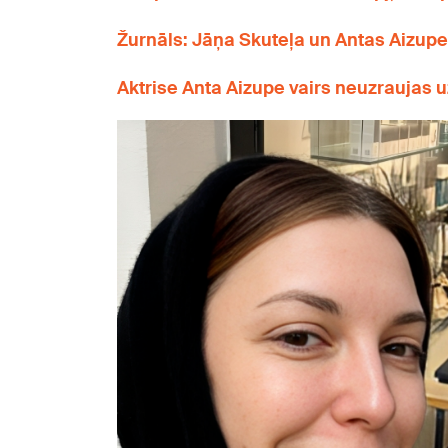
Žurnāls: Jāņa Skuteļa un Antas Aizup
Aktrise Anta Aizupe vairs neuzraujas u