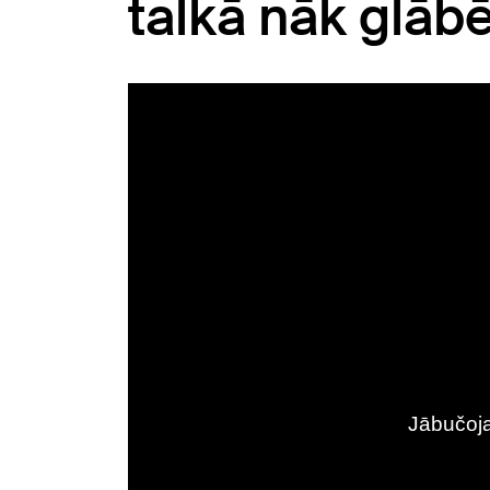
talkā nāk glābē