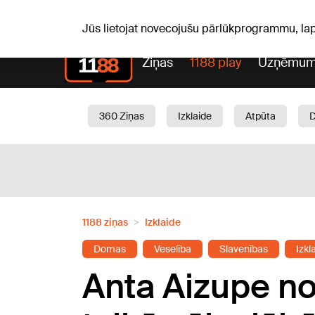
Pk, 07.08.2026.
+18
°C
Alfrēds, Fredis, Madars
Jūs lietojat novecojušu pārlūkprogrammu, la
Ziņas
1188 play
Uzņēmum
360 Ziņas
Izklaide
Atpūta
Aktuāli
Satiksme
Skaistumam
1188 ziņas
Izklaide
Domas
Veselība
Slavenības
Izkl
Anta Aizupe no