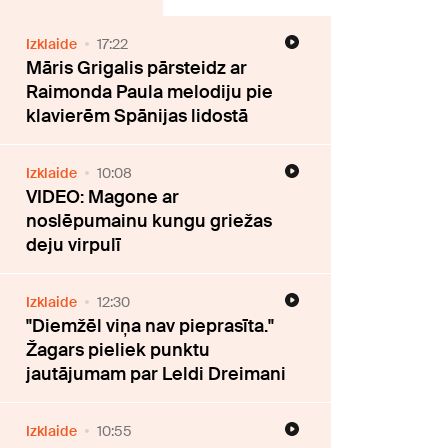
Izklaide
17:22
Māris Grigalis pārsteidz ar
Raimonda Paula melodiju pie
klavierēm Spānijas lidostā
Izklaide
10:08
VIDEO: Magone ar
noslēpumainu kungu griežas
deju virpulī
Izklaide
12:30
"Diemžēl viņa nav pieprasīta."
Žagars pieliek punktu
jautājumam par Leldi Dreimani
Izklaide
10:55