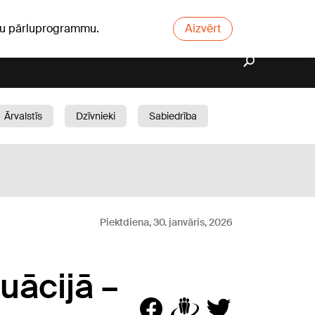
ūsu pārluprogrammu.
Aizvērt
Ārvalstīs
Dzīvnieki
Sabiedrība
Dārzs
Piektdiena, 30. janvāris, 2026
uācijā –