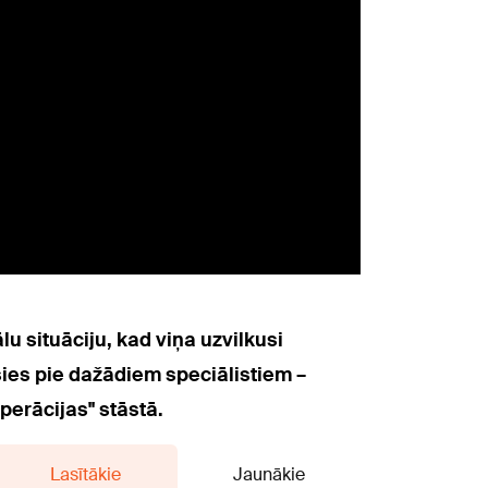
u situāciju, kad viņa uzvilkusi
sies pie dažādiem speciālistiem –
perācijas" stāstā.
Lasītākie
Jaunākie