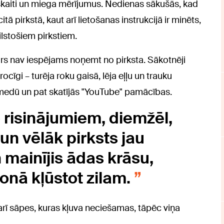
zskaiti un miega mērījumus. Nedienas sākušās, kad
ā pirkstā, kaut arī lietošanas instrukcijā ir minēts,
ilstošiem pirkstiem.
airs nav iespējams noņemt no pirksta. Sākotnēji
īgi – turēja roku gaisā, lēja eļļu un trauku
 medū un pat skatījās "YouTube" pamācības.
 risinājumiem, diemžēl,
 un vēlāk pirksts jau
mainījis ādas krāsu,
onā kļūstot zilam.
rī sāpes, kuras kļuva neciešamas, tāpēc viņa