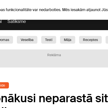
Laika ziņas
Horoskopi
pas funkcionalitāte var nedarboties. Mēs iesakām atjaunot J
i
Satiksme
Domas
Veselība
Testi
Māja
Receptes
Bērni
Auto
1188 play
Sports
Bizness
Reklāma
aide
nākusi neparastā sit