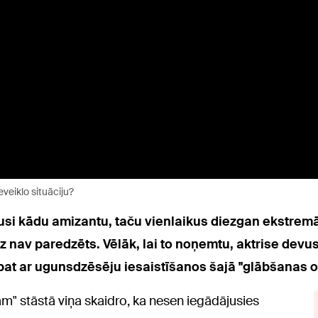
veiklo situāciju?
usi kādu amizantu, taču vienlaikus diezgan ekstremāl
 nav paredzēts. Vēlāk, lai to noņemtu, aktrise devu
pat ar ugunsdzēsēju iesaistīšanos šajā "glābšanas o
m" stāstā viņa skaidro, ka nesen iegādājusies