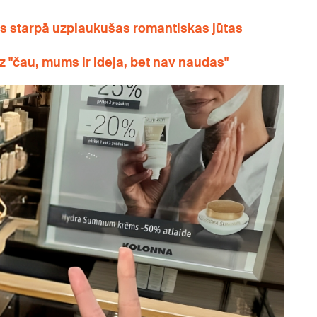
es starpā uzplaukušas romantiskas jūtas
z "čau, mums ir ideja, bet nav naudas"