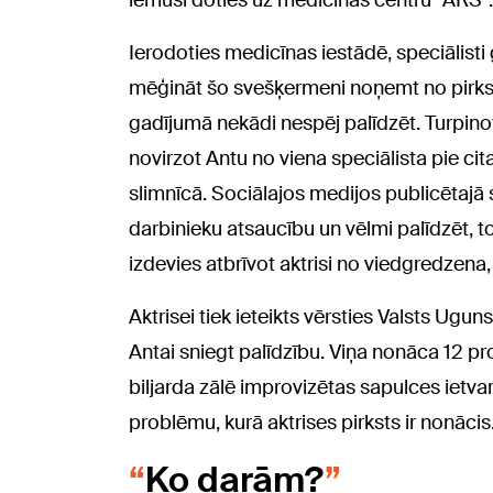
lēmusi doties uz medicīnas centru "ARS".
Ierodoties medicīnas iestādē, speciālisti g
mēģināt šo svešķermeni noņemt no pirksta. 
gadījumā nekādi nespēj palīdzēt. Turpin
novirzot Antu no viena speciālista pie ci
slimnīcā. Sociālajos medijos publicētajā
darbinieku atsaucību un vēlmi palīdzēt, t
izdevies atbrīvot aktrisi no viedgredzena, j
Aktrisei tiek ieteikts vērsties Valsts Ugu
Antai sniegt palīdzību. Viņa nonāca 12 p
biljarda zālē improvizētas sapulces ietvar
problēmu, kurā aktrises pirksts ir nonācis.
Ko darām?