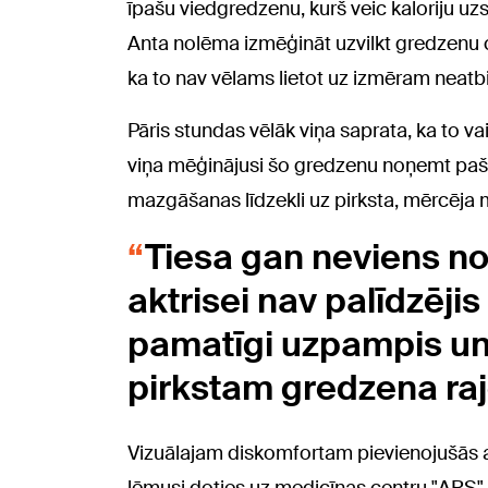
īpašu viedgredzenu, kurš veic kaloriju u
Anta nolēma izmēģināt uzvilkt gredzenu cit
ka to nav vēlams lietot uz izmēram neatb
Pāris stundas vēlāk viņa saprata, ka to v
viņa mēģinājusi šo gredzenu noņemt pašroc
mazgāšanas līdzekli uz pirksta, mērcēja
Tiesa gan neviens no
aktrisei nav palīdzējis
pamatīgi uzpampis un 
pirkstam gredzena raj
Vizuālajam diskomfortam pievienojušās a