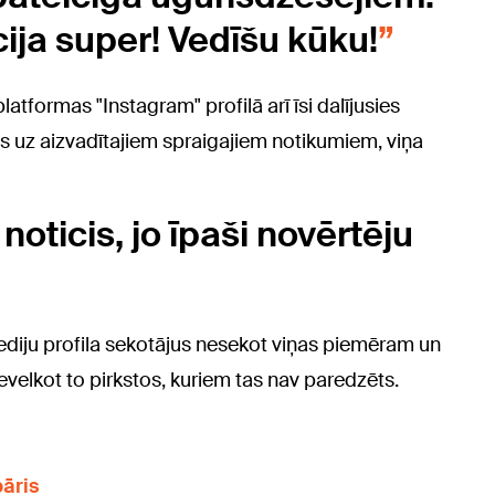
cija super! Vedīšu kūku!
tformas "Instagram" profilā arī īsi dalījusies
s uz aizvadītajiem spraigajiem notikumiem, viņa
noticis, jo īpaši novērtēju
 mediju profila sekotājus nesekot viņas piemēram un
evelkot to pirkstos, kuriem tas nav paredzēts.
pāris