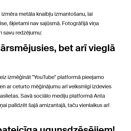
a izmēra metāla knaibļu izmantošanu, lai
ise, šķietami nav sajūsmā. Fotogrāfijā viņa
un savu redzējumu:
ārsmējusies, bet arī vieglā
eiz izmēģināt "YouTube" platformā pieejamo
en ar ceturto mēģinājumu arī veiksmīgi izdevies
aslietas. Savā sociālo mediju platformā Anta
ai palīdzēt šajā amizantajā, taču vienlaikus arī
pateicīga ugunsdzēsējiem!