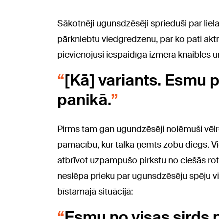
Sākotnēji ugunsdzēsēji sprieduši par liel
pārkniebtu viedgredzenu, par ko pati aktr
pievienojusi iespaidīgā izmēra knaibles 
[Kā] variants. Esmu p
panikā.
Pirms tam gan ugundzēsēji nolēmuši vēlr
pamācību, kur talkā ņemts zobu diegs. Vi
atbrīvot uzpampušo pirkstu no ciešās rot
neslēpa prieku par ugunsdzēsēju spēju viņ
bīstamajā situācijā:
Esmu no visas sirds 