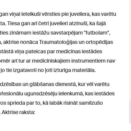
an viņai ieteikuši vērsties pie juveliera, kas varētu
Tiesa gan arī četri juvelieri atzinuši, ka šajā
oties zināmam iestāžu savstarpējam "futbolam",
ta, aktrise nonāca Traumatoloģijas un ortopēdijas
 stāstā viņa pateicas par medicīnas iestādes
omēr arī tur ar medicīniskajiem instrumentiem nav
o tie izgatavoti no ļoti izturīga materiāla.
nsdzēsības un glābšanas dienestā, kur vēl varētu
rofesionālu ugunsdzēsēju ielenkumā, kas iestādes
os sprieda par to, kā labāk risināt samilzušo
 Aktrise raksta: